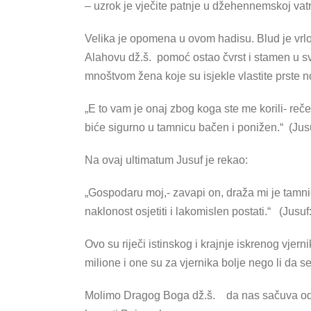
– uzrok je vječite patnje u džehennemskoj vatr
Velika je opomena u ovom hadisu. Blud je vrlo 
Alahovu dž.š. pomoć ostao čvrst i stamen u sv
mnoštvom žena koje su isjekle vlastite prste n
„E to vam je onaj zbog koga ste me korili- reče
biće sigurno u tamnicu bačen i ponižen.“ (Jusu
Na ovaj ultimatum Jusuf je rekao:
„Gospodaru moj,- zavapi on, draža mi je tamn
naklonost osjetiti i lakomislen postati.“ (Jusuf
Ovo su riječi istinskog i krajnje iskrenog vjer
milione i one su za vjernika bolje nego li da se 
Molimo Dragog Boga dž.š. da nas sačuva od sv