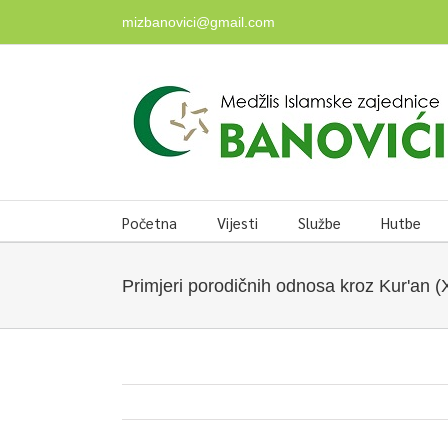
Skip
mizbanovici@gmail.com
to
content
Početna
Vijesti
Službe
Hutbe
Primjeri porodičnih odnosa kroz Kur'an (