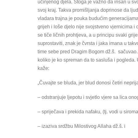
učinjenog djela. Stoga je važno da insan u svom
svoj kraj. Takva promišljanja doprinose da ljuds
vladara trajna je pouka budućim generacijama,
grijeh i loše djelo nije svojstveno vjernicima 
se tiče ličnih prohtjeva, a u principu svaki gri
suprostaviti, znak je čvrsta i jaka imana u tak
time sebe pred Dragim Bogom dž.š. sačuvao. O
koliko je ko spreman da to sasluša i pogleda. 
kaže:
„Čuvajte se bluda, jer blud donosi četiri neprija
– odstranjuje ljepotu i svjetlo vjere sa lica ono
– spriječava i prekida nafaku, (tj. vodi u sirom
– izaziva srdžbu Milostivog Allaha dž.š. i