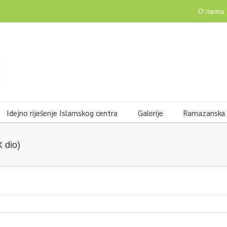
O nama
Idejno riješenje Islamskog centra
Galerije
Ramazanska v
X dio)