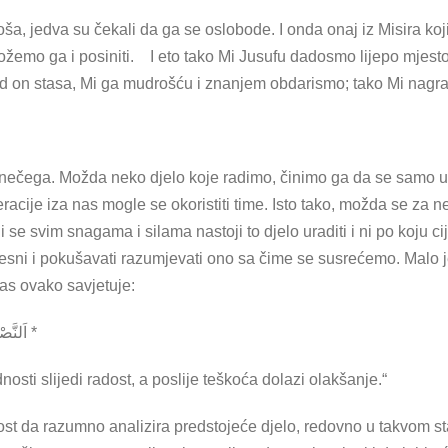
oša, jedva su čekali da ga se oslobode. I onda onaj iz Misira koj
možemo ga i posiniti. I eto tako Mi Jusufu dadosmo lijepo mjes
I kad on stasa, Mi ga mudrošću i znanjem obdarismo; tako Mi nagr
 nečega. Možda neko djelo koje radimo, činimo ga da se samo ur
racije iza nas mogle se okoristiti time. Isto tako, možda se za 
 se svim snagama i silama nastoji to djelo uraditi i ni po koju 
vjesni i pokušavati razumjevati ono sa čime se susrećemo. Malo j
nas ovako savjetuje:
اَلنَّصْرُ مَعَ الصَّبْرِ وَ الْفَرَجُ مَعَ الْكَرْبِ وَ اِنَّ مَعَ الْعُسْرِ يُسْرًا *
osti slijedi radost, a poslije teškoća dolazi olakšanje.“
st da razumno analizira predstojeće djelo, redovno u takvom sta