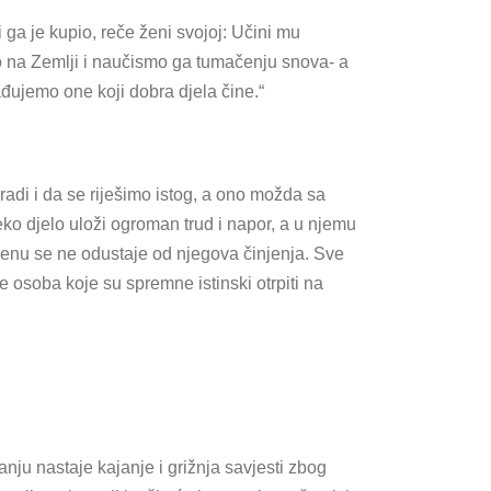
i ga je kupio, reče ženi svojoj: Učini mu
to na Zemlji i naučismo ga tumačenju snova- a
ađujemo one koji dobra djela čine.“
adi i da se riješimo istog, a ono možda sa
neko djelo uloži ogroman trud i napor, a u njemu
cijenu se ne odustaje od njegova činjenja. Sve
e osoba koje su spremne istinski otrpiti na
nju nastaje kajanje i grižnja savjesti zbog