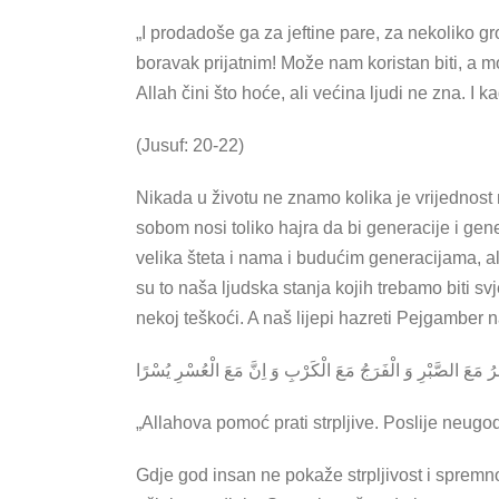
„I prodadoše ga za jeftine pare, za nekoliko gr
boravak prijatnim! Može nam koristan biti, a 
Allah čini što hoće, ali većina ljudi ne zna. 
(Jusuf: 20-22)
Nikada u životu ne znamo kolika je vrijednost
sobom nosi toliko hajra da bi generacije i gene
velika šteta i nama i budućim generacijama, ali
su to naša ljudska stanja kojih trebamo biti s
nekoj teškoći. A naš lijepi hazreti Pejgamber 
„Allahova pomoć prati strpljive. Poslije neugodn
Gdje god insan ne pokaže strpljivost i spremno