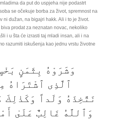
 mladima da put do uspjeha nije podastrt
osoba se očekuje borba za život, spremnost na
i dužan, na bigajri hakk. Ali i to je život.
m biva prodat za neznatan novac, nekoliko
i u šta će izrasti taj mladi insan, ali i na
mo razumiti iskušenja kao jednu vrstu životne
وَشَرَوْهُ بِثَمَنٍ بَخ
ٱلَّذِى ٱشْتَرَاهُ مِن
نَتَّخِذَهُ وَلَداً وَكَذٰلِكَ 
وَٱللَّهُ غَالِبٌ عَلَىٰ أَمْرِ