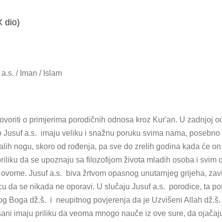
X dio)
.s. / Iman / Islam
voriti o primjerima porodičnih odnosa kroz Kur'an. U zadnjoj od
o Jusuf a.s. imaju veliku i snažnu poruku svima nama, posebn
 malih nogu, skoro od rođenja, pa sve do zrelih godina kada će 
priliku da se upoznaju sa filozofijom života mladih osoba i svim 
 o ovome. Jusuf a.s. biva žrtvom opasnog unutarnjeg grijeha, zavi
cu da se nikada ne oporavi. U slučaju Jusuf a.s. porodice, ta po
og Boga dž.š. i neupitnog povjerenja da je Uzvišeni Allah dž.š. 
ni imaju priliku da veoma mnogo nauče iz ove sure, da ojačaju 