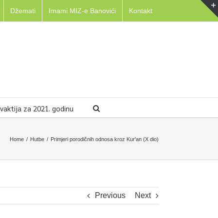
Džemati
Imami MIZ-e Banovići
Kontakt
aktija za 2021. godinu
Home
/
Hutbe
/
Primjeri porodičnih odnosa kroz Kur'an (X dio)
Previous
Next