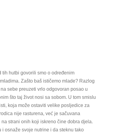
 tih hutbi govorili smo o određenim
o mladima. Zašto baš ističemo mlade? Razlog
on na sebe preuzeti vrlo odgovoran posao u
onim što taj život nosi sa sobom. U tom smislu
sti, koja može ostaviti velike posljedice za
rodica nije rasturena, već je sačuvana
na strani onih koji iskreno čine dobra djela.
i osnaže svoje nutrine i da steknu tako