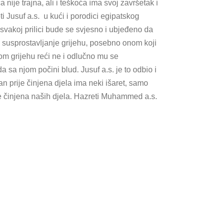
nije trajna, ali i teškoća ima svoj završetak i
ti Jusuf a.s. u kući i porodici egipatskog
vakoj prilici bude se svjesno i ubjeđeno da
a i susprostavljanje grijehu, posebno onom koji
kvom grijehu reći ne i odlučno mu se
a sa njom počini blud. Jusuf a.s. je to odbio i
 prije činjena djela ima neki išaret, samo
rije činjena naših djela. Hazreti Muhammed a.s.