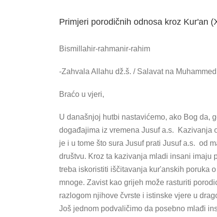
Primjeri porodičnih odnosa kroz Kur'an (
Bismillahir-rahmanir-rahim
-Zahvala Allahu dž.š. / Salavat na Muhammed a
Braćo u vjeri,
U današnjoj hutbi nastavićemo, ako Bog da, go
događajima iz vremena Jusuf a.s. Kazivanja 
je i u tome što sura Jusuf prati Jusuf a.s. od
društvu. Kroz ta kazivanja mladi insani imaju 
treba iskoristiti iščitavanja kur'anskih poruka
mnoge. Zavist kao grijeh može rasturiti porodi
razlogom njihove čvrste i istinske vjere u drag
Još jednom podvaličimo da posebno mlađi insa