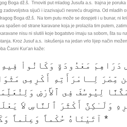
g Boga dž.š. Trnoviti put mladog Jusufa a.s. trajna je poruka
g zadovoljstva sijući i izazivajući nesreću drugima. Od mladih 
dragog Boga dž.š. Na tom putu može se dospjeti i u bunar, ni kriv n
iva spašen od strane karavane koja je prolazila tim putem, zati
aravane nisu ni slutili koje bogatstvo imaju sa sobom, šta su našli 
tanja. Kroz Jusuf a.s. iskušenja na jedan vrlo lijep način može
oba Časni Kur'an kaže:
ْسٍ دَرَاهِمَ مَعْدُودَةٍ وَكَانُواْ فِيهِ
 مِّصْرَ لِـامْرَأَتِهِ أَكْرِمِى مَثْوَا
مَكَّنَّا لِيُوسُفَ فِى ٱلأَرْضِ وَلِنُعَلِّ
هِ وَلَـٰكِنَّ أَكْثَرَ ٱلنَّاسِ لاَ يَعْلَم
آتَيْنَاهُ حُكْماً وَعِلْماً وَكَذٰلِكَ نَجْزِى ٱلْمُحْسِنِينَ *