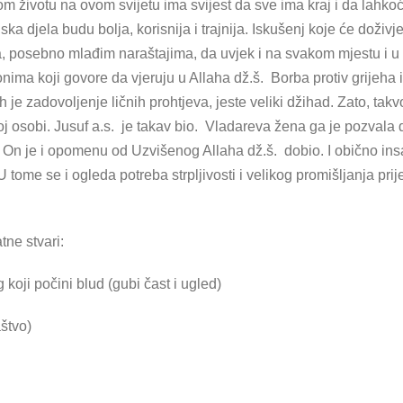
 životu na ovom svijetu ima svijest da sve ima kraj i da lahkoća 
ka djela budu bolja, korisnija i trajnija. Iskušenj koje će doživje
 posebno mlađim naraštajima, da uvjek i na svakom mjestu i u s
i onima koji govore da vjeruju u Allaha dž.š. Borba protiv grijeh
jeh je zadovoljenje ličnih prohtjeva, jeste veliki džihad. Zato, ta
voj osobi. Jusuf a.s. je takav bio. Vladareva žena ga je pozvala d
n je i opomenu od Uzvišenog Allaha dž.š. dobio. I obično insan
U tome se i ogleda potreba strpljivosti i velikog promišljanja p
tne stvari:
g koji počini blud (gubi čast i ugled)
aštvo)