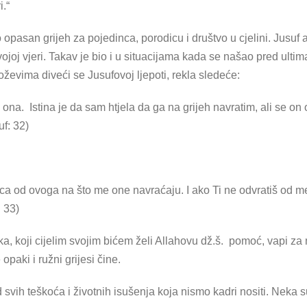
i.“
opasan grijeh za pojedinca, porodicu i društvo u cjelini. Jusuf 
ojoj vjeri. Takav je bio i u situacijama kada se našao pred ult
oževima diveći se Jusufovoj ljepoti, rekla sledeće:
 ona. Istina je da sam htjela da ga na grijeh navratim, ali se on
f: 32)
ica od ovoga na što me one navraćaju. I ako Ti ne odvratiš od 
: 33)
nika, koji cijelim svojim bićem želi Allahovu dž.š. pomoć, vapi za
opaki i ružni grijesi čine.
ih teškoća i životnih isušenja koja nismo kadri nositi. Neka s