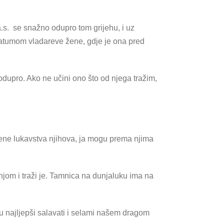
a.s. se snažno odupro tom grijehu, i uz
imatumom vladareve žene, gdje je ona pred
 odupro. Ako ne učini ono što od njega tražim,
mene lukavstva njihova, ja mogu prema njima
 njom i traži je. Tamnica na dunjaluku ima na
u najljepši salavati i selami našem dragom