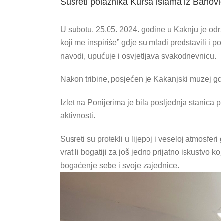
Susreti polaznika Kursa islama iz Banović
U subotu, 25.05. 2024. godine u Kaknju je održ
koji me inspiriše” gdje su mladi predstavili i po
navodi, upućuje i osvjetljava svakodnevnicu.
Nakon tribine, posjećen je Kakanjski muzej gd
Izlet na Ponijerima je bila posljednja stanic
aktivnosti.
Susreti su protekli u lijepoj i veseloj atmosfer
vratili bogatiji za još jedno prijatno iskustvo k
bogaćenje sebe i svoje zajednice.