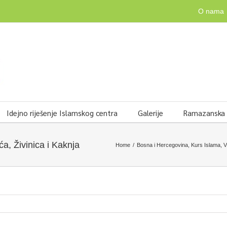
O nama
Idejno riješenje Islamskog centra
Galerije
Ramazanska v
a, Živinica i Kaknja
Home
/
Bosna i Hercegovina
,
Kurs Islama
,
V