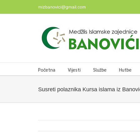
Skip
mizbanovici@gmail.com
to
content
Početna
Vijesti
Službe
Hutbe
Susreti polaznika Kursa islama iz Banović