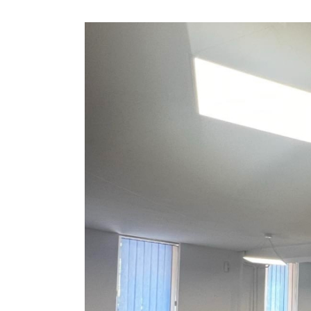
View
Larger
Image