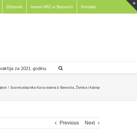
Džemati
Imami MIZ-e Banovići
Kontakt
aktija za 2021. godinu
ijesti
/
Susreti polaznika Kursa islama iz Banovića, Živinica i Kaknja
Previous
Next