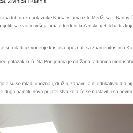
a, Živinica i Kaknja
ana tribina za polaznike Kursa islama iz tri Medžlisa – Banovića
dijelili sa svojim vršnjacima određeni kur'anski ajet ili hadis koji
je su mladi uz vođenje kustosa upoznati sa znamenitostima Kak
a pred polazak kući. Na Ponijerima je održana radionica međus
i gdje su se mladi upoznali, družili, zabavili a ni edukativni dio
oje dugo pamtiti, nova prijateljstva koja će se nastaviti i sa novi