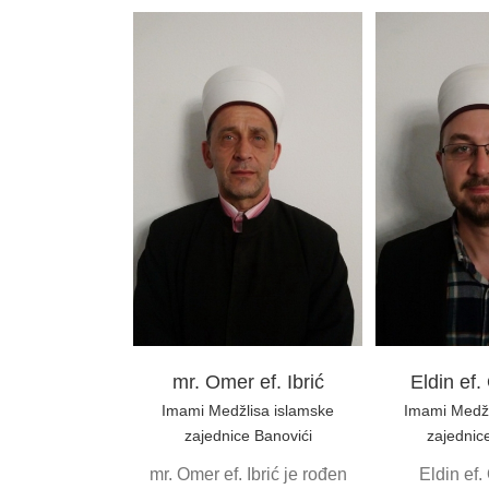
er ef. Ibrić
Eldin ef. Omerović
Haris 
džlisa islamske
Imami Medžlisa islamske
Imami Med
ice Banovići
zajednice Banovići
zajedn
mr. Omer ef. Ibrić
Eldin ef
Imami Medžlisa islamske
Imami Medžl
zajednice Banovići
zajednic
mr. Omer ef. Ibrić je rođen
Eldin ef