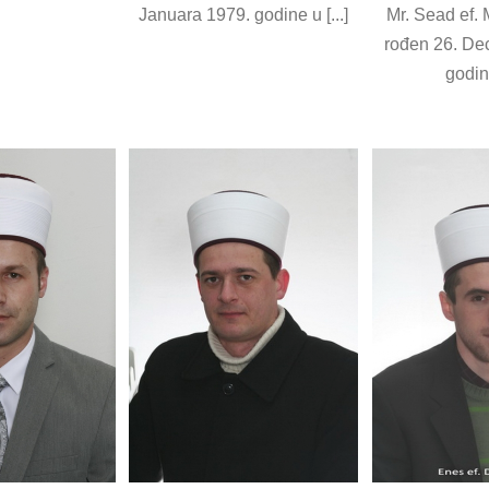
Januara 1979. godine u [...]
Mr. Sead ef. 
rođen 26. De
godine
 ef. Delić
Enes ef. Demirović
žlisa islamske
Imami Medžlisa islamske
ice Banovići
zajednice Banovići