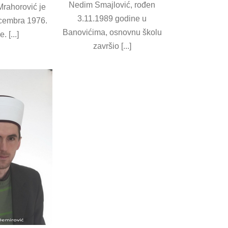
Nedim Smajlović, rođen
Mrahorović je
3.11.1989 godine u
cembra 1976.
Banovićima, osnovnu školu
. [...]
završio [...]