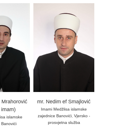
 ef Smajlović
žlisa islamske
novići
Vjersko -
etna služba
. Mrahorović
mr. Nedim ef Smajlović
i imam)
Imami Medžlisa islamske
zajednice Banovići
,
Vjersko -
isa islamske
prosvjetna služba
 Banovići