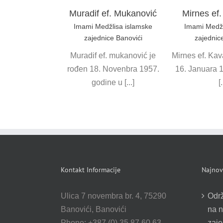
Muradif ef. Mukanović
Mirnes ef
Imami Medžlisa islamske
Imami Medžl
zajednice Banovići
zajednic
Muradif ef. mukanović je
Mirnes ef. Kav
rođen 18. Novenbra 1957.
16. Januara 
godine u [...]
[.
Kontakt Informacije
Najnovi
Ulica 7 novembra br. 4, 75290
Odr
Banovići, Banovići
na n
Phone: +387 (0) 35 87 60 63
zaje