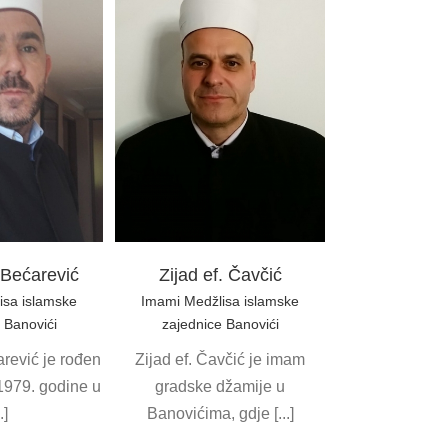
ef. Čavčić
žlisa islamske
ce Banovići
 Bećarević
Zijad ef. Čavčić
isa islamske
Imami Medžlisa islamske
 Banovići
zajednice Banovići
rević je rođen
Zijad ef. Čavčić je imam
1979. godine u
gradske džamije u
..]
Banovićima, gdje [...]