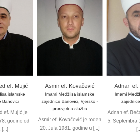
f. Kovačević
Adnan ef. Bećarević
Zijad 
žlisa islamske
Imami Medžlisa islamske
Imami Med
anovići
Vjersko -
zajednice Banovići
zajedni
etna služba
d ef. Mujić
Asmir ef. Kovačević
Adnan ef.
isa islamske
Imami Medžlisa islamske
Imami Medžl
e Banovići
zajednice Banovići
,
Vjersko -
zajednice
prosvjetna služba
 ef. Mujić je
Adnan ef. Beća
Asmir ef. Kovačević je rođen
78. godine od
5. Septembra 
20. Jula 1981. godine u [...]
[...]
[.