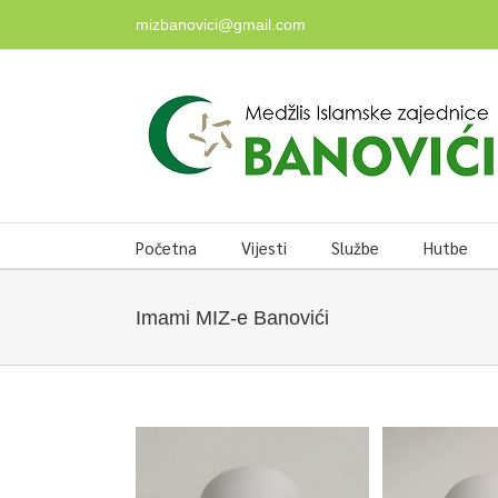
Skip
mizbanovici@gmail.com
to
content
Početna
Vijesti
Službe
Hutbe
Imami MIZ-e Banovići