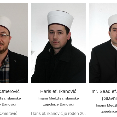
mr. Sead ef. Mrahorović
mr. Nedim
ef. Ikanović
(Glavni imam)
Imami Med
žlisa islamske
Imami Medžlisa islamske
zajednice Ba
ice Banovići
zajednice Banovići
prosvj
. Omerović
Haris ef. Ikanović
mr. Sead ef
(Glavn
isa islamske
Imami Medžlisa islamske
e Banovići
zajednice Banovići
Imami Medžl
zajednice
. Omerović
Haris ef. ikanović je rođen 26.