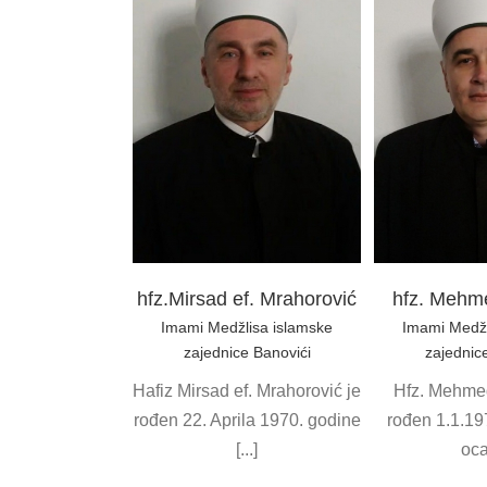
Asmir e
d ef. Mrahorović
hfz. Mehmed ef. Mujić
Imami Med
džlisa islamske
Imami Medžlisa islamske
zajednice B
ice Banovići
zajednice Banovići
prosvj
hfz.Mirsad ef. Mrahorović
hfz. Mehme
Imami Medžlisa islamske
Imami Medžl
zajednice Banovići
zajednic
Hafiz Mirsad ef. Mrahorović je
Hfz. Mehmed
rođen 22. Aprila 1970. godine
rođen 1.1.19
[...]
oca 