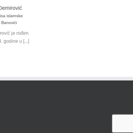
Demirović
isa islamske
 Banovići
rović je rođen
 godine u [...]