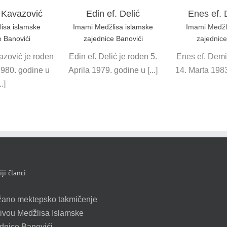
. Kavazović
Edin ef. Delić
Enes ef. 
isa islamske
Imami Medžlisa islamske
Imami Medžl
e Banovići
zajednice Banovići
zajednice
azović je rođen
Edin ef. Delić je rođen 5.
Enes ef. Demi
1980. godine u
Aprila 1979. godine u [...]
14. Marta 1983.
..]
ji članci
žano mektepsko takmičenje
ivou Medžlisa Islamske
dnice Banovići