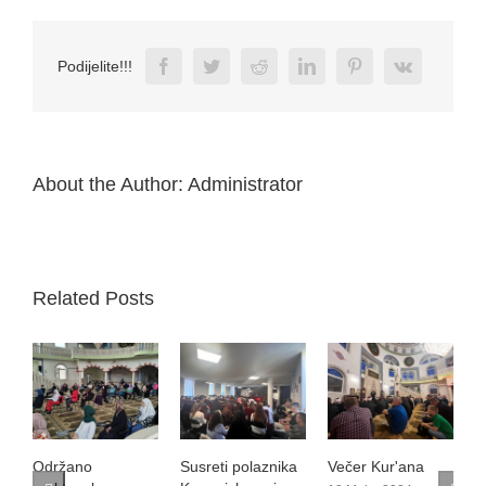
Facebook
Twitter
Reddit
LinkedIn
Pinterest
Vk
Podijelite!!!
About the Author:
Administrator
Related Posts
Susreti polaznika
Večer Kur'ana
Održano
O