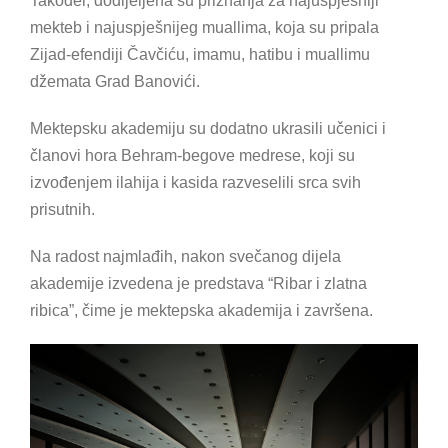
Također, dodijeljena su priznanja za najuspješniji
mekteb i najuspješnijeg muallima, koja su pripala
Zijad-efendiji Čavčiću, imamu, hatibu i muallimu
džemata Grad Banovići.
Mektepsku akademiju su dodatno ukrasili učenici i
članovi hora Behram-begove medrese, koji su
izvođenjem ilahija i kasida razveselili srca svih
prisutnih.
Na radost najmlađih, nakon svečanog dijela
akademije izvedena je predstava “Ribar i zlatna
ribica”, čime je mektepska akademija i završena.