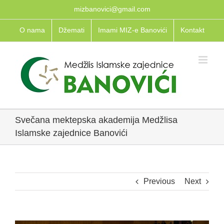
Skip
mizbanovici@gmail.com
to
O nama
Džemati
Imami MIZ-e Banovići
Kontakt
content
Svečana mektepska akademija Medžlisa
Islamske zajednice Banovići
Previous
Next