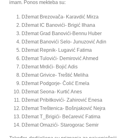
imam. Ponos mekteba su:
Džemat Brezovača- Karavdić Mirza
Džemat IC Banovići- Brigić Ilhana
Džemat Grad Banovići-Bennu Huber
Džemat Banovići Selo- Junuzović Adin
Džemat Repnik- Lugavić Fatima
Džemat Tulovići- Demirović Ahmed
Džemat Mrdići- Bojić Adis
Džemat Grivice- Treštić Meliha
Džemat Podgorje- Čolić Emela
Džemat Seona- Kurtić Anes
Džemat Pribitkovići- Zahirović Enesa
Džemat Treštenica- Bošnjaković Nejra
Džemat T_Brigići- Bećarević Fatima
Džemat Omazići- Starogorac Semir