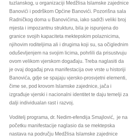
tuzlanskog, u organizaciji Medžlisa Islamske zajednice
Banovići i podrškom Općine Banovići. Pozorišna sala
Radničkog doma u Banovićima, iako sadrži veliki broj
mjesta i impozantnu strukturu, bila je ispunjena do
granice svojih kapaciteta mektepskim polaznicima,
njihovim roditeljima ali i drugima koji su, sa očiglednim
oduševljenjem na svojim licima, pohrlili da prisustvuju
ovom velikom vjerskom događaju. Treba naglasiti da
je ovaj događaj prva manifestacija ove vrste u historiji
Banovića, gdje se spajaju vjersko-prosvjetni elementi,
čime se, pod krovom Islamske zajednice, jača i
izgrađuje vjerski i nacionalni identitet te daju temelji za
dalji individualan rast i razvoj.
Voditelj programa, dr. Nedim-efendija Smajlović, je na
početku manifestacije naglasio da se mektepska
nastava na području Medžlisa Islamske zajednice