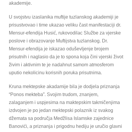
akademije.
U svojstvu izaslanika muftije tuzlanskog akademiji je
prisustvovao i time ukazao veliku čast manifestaciji dr.
Mensur-efendija Husić, rukovodilac Službe za vjerske
poslove i obrazovanje Muftijstva tuzlanskog. Dr.
Mensur-efendija je iskazao oduševljenje brojem
prisutnih i naglasio da je to spona koja čini vjerski život
živim i aktivnim te je nadahnut samom atmosferom
uputio nekolicinu korisnih poruka prisutnima.
Kruna mektepske akadamije bila je dodjela priznanja
“Ponos mekteba”. Svojim trudom, znanjem,
zalaganjem i uspjesima na maktepskim takmičenjima
izdvojen je po jedan mektepski polaznik iz svakog
džemata sa područja Medžlisa Islamske zajednice
Banovići, a priznanja i prigodnu hediju je uručio glavni