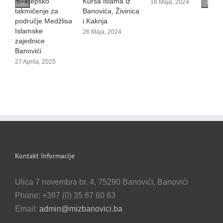
Kursa islama iz
mektepsko
m
18 Maja, 2024
Banovića, Živinica
takmičenje na
t
i Kaknja
području Medžlisa
n
Islamske
I
26 Maja, 2024
zajednice
z
Banovići
B
28 Aprila, 2024
2
Kontakt Informacije
Ulica 7 novembra br. 4, 75290 Banovići, Banovići
Phone: +387 (0) 35 87 60 63
Email:
admin@mizbanovici.ba