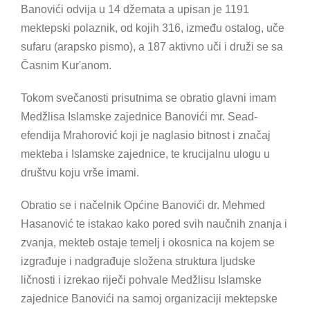
Banovići odvija u 14 džemata a upisan je 1191
mektepski polaznik, od kojih 316, između ostalog, uče
sufaru (arapsko pismo), a 187 aktivno uči i druži se sa
Časnim Kur'anom.
Tokom svečanosti prisutnima se obratio glavni imam
Medžlisa Islamske zajednice Banovići mr. Sead-
efendija Mrahorović koji je naglasio bitnost i značaj
mekteba i Islamske zajednice, te krucijalnu ulogu u
društvu koju vrše imami.
Obratio se i načelnik Općine Banovići dr. Mehmed
Hasanović te istakao kako pored svih naučnih znanja i
zvanja, mekteb ostaje temelj i okosnica na kojem se
izgrađuje i nadgrađuje složena struktura ljudske
ličnosti i izrekao riječi pohvale Medžlisu Islamske
zajednice Banovići na samoj organizaciji mektepske