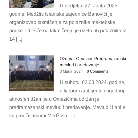
U nedjelju, 27. aprila 2025.
godine, Medžlis Islamske zajednice Banovići je
organizovao takmičenje za polaznike mektebske
pouke. Učešće na takmičenju je uzelo 66 polaznika iz
14 [...]
Džemat Omazići: Predramazanski
mevlud i predavanje
3 Marta, 2024
|
0 Comments
U subotu, 02.03.2024. godine,
u lijepom ambijentu i ugodnoj
atmosferi džamije u Omazićima održan je
predramazanski mevlud i predavanje. Mevlud i ilahije
su proučili imami Medžlisa [...]