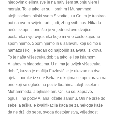
njegovim djelima sve je na najvišem stupnju vjere i
morala. To je tako jer su i Ibrahim i Muhammed,
alejhisselam, bliski svom Stvoritelju a On im je trasirao
put na ovom svijetu radi ljudi, zbog svih nas. Nikada
neće iskopniti ono što je vrijednost ove dvojice
poslanika i vjerovjesnika koje mi vrlo često zajedno
spominjemo. Spominjemo ih u salavatu koji učimo u
namazu i koji je jedan od najboljih salavata i zikrova.
To je naša višestruka dobit a tako je i sa islamom i
Allahovim blagodatima. U njima je uvijek višestruka
dobit”, kazao je muftija Fazlović te je ukazao na dva
ajeta i poruke iz sure Bekare u kojima se upozorava na
one koji se ogluše na poziv Ibrahima, alejhisselam i
Muhammeda, alejhisselam. Oni su se, zapravo,
oglušili na poziv Allaha, dželle šanuhu. Oni ne drže do
sebe, a teška je kvalifikacija kada se za nekoga kaže
da ne drži do sebe, svoga dostojanstva, vrijednosti,