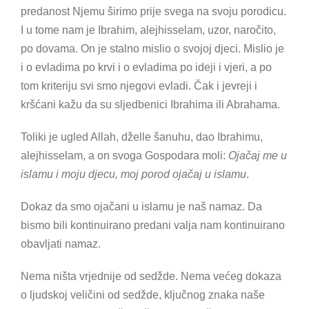
predanost Njemu širimo prije svega na svoju porodicu.
I u tome nam je Ibrahim, alejhisselam, uzor, naročito,
po dovama. On je stalno mislio o svojoj djeci. Mislio je
i o evladima po krvi i o evladima po ideji i vjeri, a po
tom kriteriju svi smo njegovi evladi. Čak i jevreji i
kršćani kažu da su sljedbenici Ibrahima ili Abrahama.
Toliki je ugled Allah, dželle šanuhu, dao Ibrahimu,
alejhisselam, a on svoga Gospodara moli:
Ojačaj me u
islamu i moju djecu, moj porod ojačaj u islamu
.
Dokaz da smo ojačani u islamu je naš namaz. Da
bismo bili kontinuirano predani valja nam kontinuirano
obavljati namaz.
Nema ništa vrjednije od sedžde. Nema većeg dokaza
o ljudskoj veličini od sedžde, ključnog znaka naše