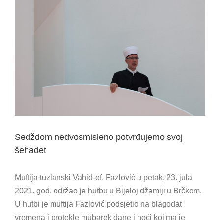
View
Larger
Image
Sedždom nedvosmisleno potvrđujemo svoj
šehadet
Muftija tuzlanski Vahid-ef. Fazlović u petak, 23. jula
2021. god. održao je hutbu u Bijeloj džamiji u Brčkom.
U hutbi je muftija Fazlović podsjetio na blagodat
vremena i protekle mubarek dane i noći kojima je