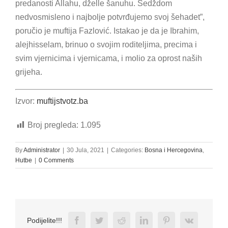
predanosti Allahu, dželle šanuhu. Sedždom
nedvosmisleno i najbolje potvrđujemo svoj šehadet”,
poručio je muftija Fazlović. Istakao je da je Ibrahim,
alejhisselam, brinuo o svojim roditeljima, precima i
svim vjernicima i vjernicama, i molio za oprost naših
grijeha.
Izvor:
muftijstvotz.ba
Broj pregleda:
1.095
By
Administrator
|
30 Jula, 2021
|
Categories:
Bosna i Hercegovina
,
Hutbe
|
0 Comments
Facebook
Twitter
Reddit
LinkedIn
Pinterest
Vk
Podijelite!!!