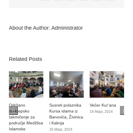
About the Author:
Administrator
Related Posts
Susreti polaznika
Večer Kur'ana
Održano
S
Kursa islama iz
mektepsko
m
18 Maja, 2024
Banovića, Živinica
takmičenje na
a
i Kaknja
području Medžlisa
M
Islamske
z
26 Maja, 2024