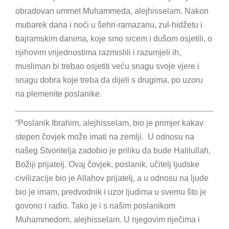
obradovan ummet Muhammeda, alejhisselam. Nakon
mubarek dana i noći u šehri-ramazanu, zul-hidžetu i
bajramskim danima, koje smo srcem i dušom osjetili, o
njihovim vrijednostima razmislili i razumjeli ih,
musliman bi trebao osjetiti veću snagu svoje vjere i
snagu dobra koje treba da dijeli s drugima, po uzoru
na plemenite poslanike.
“Poslanik Ibrahim, alejhisselam, bio je primjer kakav
stepen čovjek može imati na zemlji. U odnosu na
našeg Stvoritelja zadobio je priliku da bude Halilullah,
Božiji prijatelj. Ovaj čovjek, poslanik, učitelj ljudske
civilizacije bio je Allahov prijatelj, a u odnosu na ljude
bio je imam, predvodnik i uzor ljudima u svemu što je
govorio i radio. Tako je i s našim poslanikom
Muhammedom, alejhisselam. U njegovim riječima i