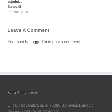
zajednice
B
Banovići
2
28 Aprila, 2024
Leave A Comment
You must be
logged in
to post a comment.
Kontakt Informacije
Ulica 7 novembra br. 4, 75290 Banovići, Banovići