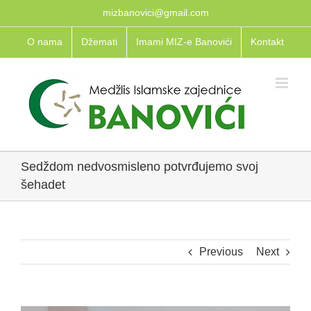
Skip
mizbanovici@gmail.com
to
O nama
Džemati
Imami MIZ-e Banovići
Kontakt
content
Sedždom nedvosmisleno potvrđujemo svoj
šehadet
Previous
Next