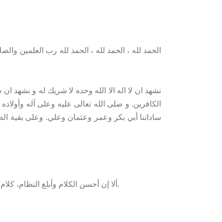
الحمد لله ، الحمد لله ، الحمد لله رب العلمين وال
نشهد ان لا اله الا الله وحده لا شريك له و نشهد ان 
الكافرين. و صلى الله تعالى عليه وعلى آله وأولاد
ساداتنا أبي بكر وعمر وعثمان وعلي. وعلى بقية الصحا
ألا إن أحسن الكلام وأبلغ النظام، كلام الله الملك العزيز العلاّم. كما قال الله تبارك وتعالى في نظم الكلام: {وإذا قرئ القرآن فاستمعوا له وأنصتوا لعلكم ترحمون}.