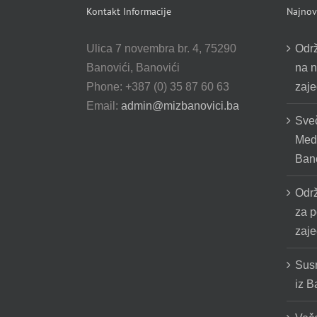
Kontakt Informacije
Najnovi
Ulica 7 novembra br. 4, 75290
Odr
Banovići, Banovići
na n
Phone: +387 (0) 35 87 60 63
zaje
Email:
admin@mizbanovici.ba
Sve
Medž
Bano
Odr
za p
zaje
Susr
iz B