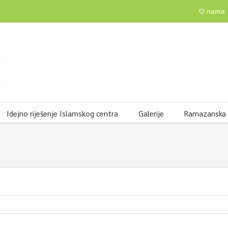
O nama
Idejno riješenje Islamskog centra
Galerije
Ramazanska v