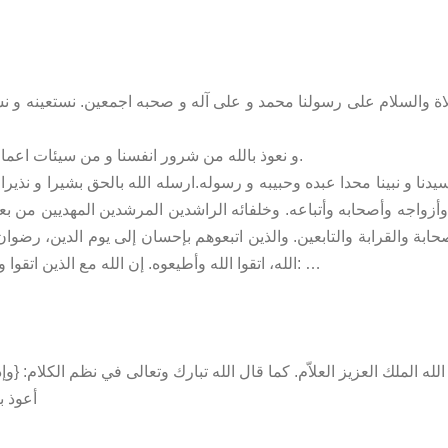
صلاة والسلام على رسولنا محمد و على آله و صحبه اجمعين. نستعينه و نس
و نعوذ بالله من شرور انفسنا و من سيئات اعمالنا. من يهد الله فلا مضل له و من يضلل فلا هادي له.
سيدنا و نبينا محدا عبده وحبيبه و رسوله.ارسله الله بالحق بشيرا و نذي
ه وأزواجه وأصحابه وأتباعه. وخلفائه الراشدين المرشدين المهديين من 
بة والقرابة والتابعين. والذين اتبعوهم بإحسان إلى يوم الدين، رضوان ال
الله، اتقوا الله وأطيعوه. إن الله مع الذين اتقوا والذين هم محسنون. قال الله تعالى فى كتابه الكريم: …
أعوذ ب