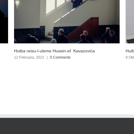
Hutba reisu-l-uleme u Gornjem Vakufu
Sed
8 Oktobra, 2021
|
0 Comments
30 J