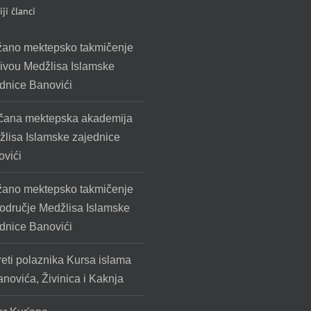
ji članci
žano mektepsko takmičenje
ivou Medžlisa Islamske
dnice Banovići
čana mektepska akademija
lisa Islamske zajednice
vići
žano mektepsko takmičenje
odručje Medžlisa Islamske
dnice Banovići
eti polaznika Kursa islama
anovića, Živinica i Kaknja