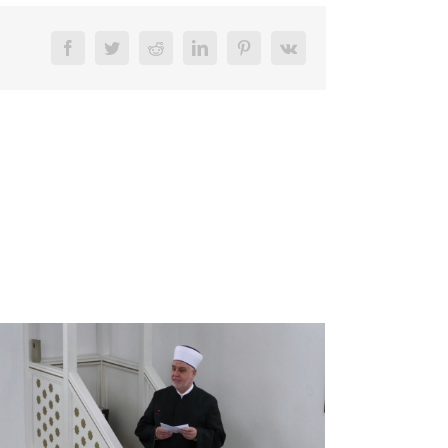
Facebook
Twitter
Reddit
LinkedIn
Pinterest
Vk