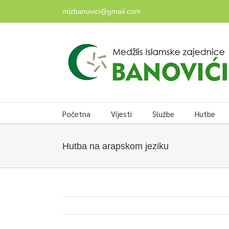
Skip
mizbanovici@gmail.com
to
content
Početna
Vijesti
Službe
Hutbe
Hutba na arapskom jeziku