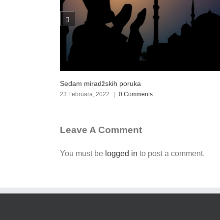
Hutba reisu-l-uleme Husein-ef. Kavazovića
12 Februara, 2022
|
0 Comments
Leave A Comment
You must be
logged in
to post a comment.