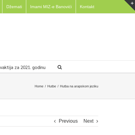
Džemati
Imami MIZ-e Banovići
Kontakt
aktija za 2021. godinu
Home
/
Hutbe
/
Hutba na arapskom jeziku
Previous
Next