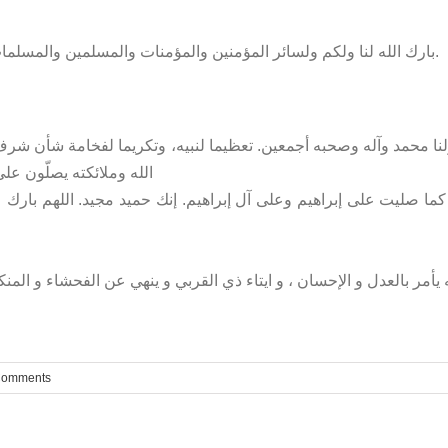
بارك الله لنا ولكم ولسائر المؤمنين والمؤمنات والمسلمين والمسلمات الأحياء منهم والأموات. برحمتك يا أرحم الراحمين.
لنا محمد وآله وصحبه أجمعين. تعظيما لنبيه، وتكريما لفخامة شأن شرف 
الله وملائكته يصلّون على 
 كما صليت على إبراهيم وعلى آل إبراهيم. إنك حميد مجيد. اللهم بارك
ه يأمر بالعدل و الإحسان ، و ايتاء ذي القربي و ينهي عن الفحشاء و ال
Comments