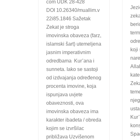
com UDK 28-428
Jezi
DOI 10.26340/muallim.v
zeka
22i85.1846 Sažetak
berić
Zekat je stroga
term
imovinska obaveza (farz,
odre
islamski šart) utemeljena
koji
jasnim imperativnim
nar
odredbama Kur’ana i
Alla
sunneta. Iako se sastoji
kate
od izdvajanja određenog
Zeka
procenta imovine, koja
teme
ispunjava uvjete
nje
obaveznosti, ova
usta
imovinska obaveza ima
Kur
karakter ibadeta / obreda
kon
kojim se izvršilac
Spad
približava Uzvišenom