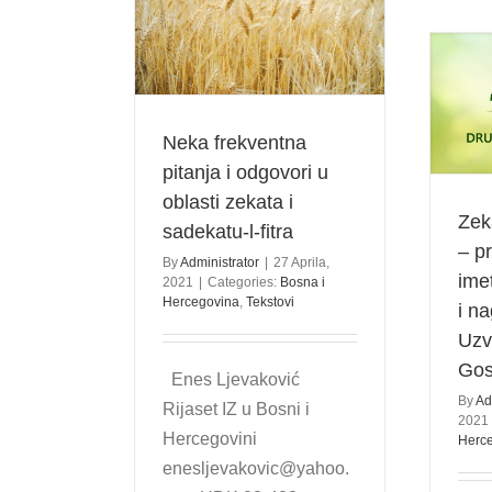
entna pitanja i
oblasti zekata i
tu-l-fitra
egovina
Tekstovi
Zekat i sadekatu-l-fitr –
prilika za uvećanje imetka,
njegov berićet i nagradu kod
Neka frekventna
Uzvišenog Gospodara
pitanja i odgovori u
Bosna i Hercegovina
Tekstovi
oblasti zekata i
Zeka
sadekatu-l-fitra
– p
By
Administrator
|
27 Aprila,
ime
2021
|
Categories:
Bosna i
Hercegovina
,
Tekstovi
i n
Uzv
Gos
Enes Ljevaković
By
Ad
Rijaset IZ u Bosni i
2021
Hercegovini
Herc
enesljevakovic@yahoo.