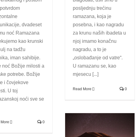
 potvrdom
posljednju trećinu
zontalne
ramazana, koja je
nikacije, dvadeset
posebna, i kao nagradu
mu noć Ramazana
za krunu naših ibadeta u
ekujemo kao krunski
njoj imamo konačnu
ulj na tadžu
nagradu, a to je
nika, iman sahibije.
„oslobađanje od vatre“.
e noć Božije milosti a
U ramazanu se, kao
ske potrebe. Božije
mjesecu [...]
e i čovjekove
Read More
0
sti. U toj
zanskoj noći sve se
 More
0
Rešid Hafizović: Bedr je