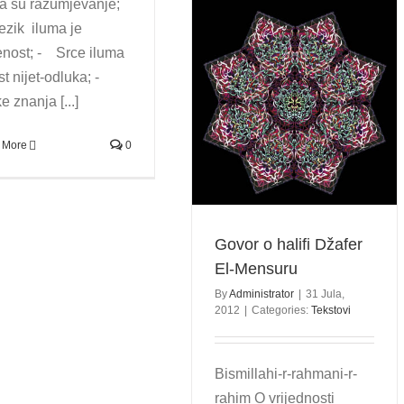
a su razumjevanje;
zik iluma je
enost; - Srce iluma
ist nijet-odluka; -
 znanja [...]
Govor o halifi Džafer El-
Mensuru
Tekstovi
 More
0
Govor o halifi Džafer
El-Mensuru
By
Administrator
|
31 Jula,
2012
|
Categories:
Tekstovi
Bismillahi-r-rahmani-r-
rahim O vrijednosti