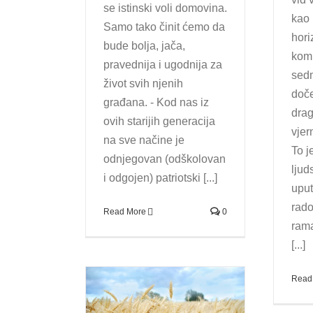
se istinski voli domovina.
kao
Samo tako činit ćemo da
hori
bude bolja, jača,
komu
pravednija i ugodnija za
sed
život svih njenih
doč
građana. - Kod nas iz
drag
ovih starijih generacija
vjer
na sve načine je
To j
odnjegovan (odškolovan
ljud
i odgojen) patriotski [...]
uput
rado
Read More
0
rama
[...]
Read