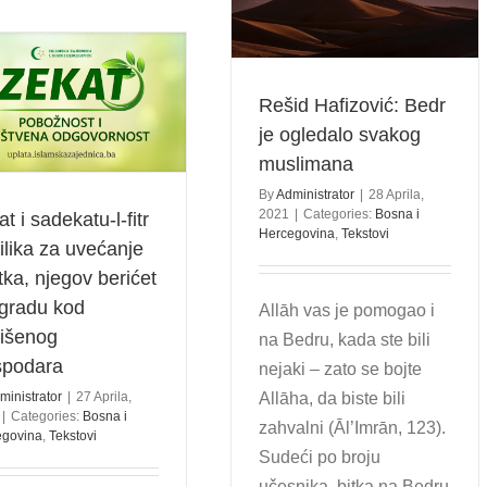
ogledalo svakog muslimana
Bosna i Hercegovina
Tekstovi
Rešid Hafizović: Bedr
je ogledalo svakog
muslimana
By
Administrator
|
28 Aprila,
2021
|
Categories:
Bosna i
t i sadekatu-l-fitr
Hercegovina
,
Tekstovi
rilika za uvećanje
tka, njegov berićet
agradu kod
Allāh vas je pomogao i
išenog
na Bedru, kada ste bili
podara
nejaki – zato se bojte
Allāha, da biste bili
ministrator
|
27 Aprila,
|
Categories:
Bosna i
zahvalni (Āl’Imrān, 123).
egovina
,
Tekstovi
Sudeći po broju
učesnika, bitka na Bedru