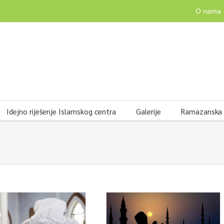
O nama
Idejno riješenje Islamskog centra
Galerije
Ramazanska v
Posljednja trećina ramazana