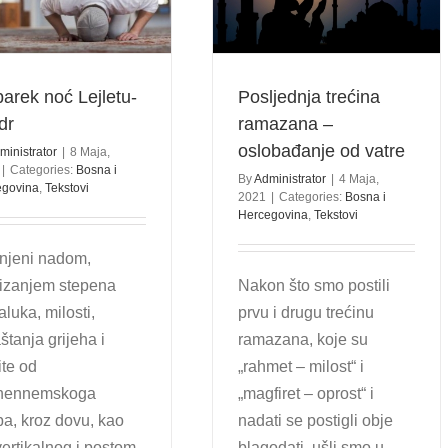
– oslobađanje od vatre
Bosna i Hercegovina
Tekstovi
arek noć Lejletu-
Posljednja trećina
dr
ramazana –
oslobađanje od vatre
ministrator
|
8 Maja,
|
Categories:
Bosna i
By
Administrator
|
4 Maja,
egovina
,
Tekstovi
2021
|
Categories:
Bosna i
Hercegovina
,
Tekstovi
njeni nadom,
izanjem stepena
Nakon što smo postili
aluka, milosti,
prvu i drugu trećinu
štanja grijeha i
ramazana, koje su
ite od
„rahmet – milost“ i
hennemskoga
„magfiret – oprost“ i
a, kroz dovu, kao
nadati se postigli obje
vertikalnog i postom
blagodati, ušli smo u