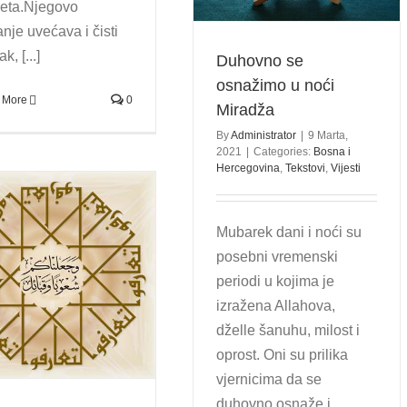
deta.Njegovo
Vijesti
nje uvećava i čisti
k, [...]
Duhovno se
osnažimo u noći
 More
0
Miradža
By
Administrator
|
9 Marta,
2021
|
Categories:
Bosna i
Hercegovina
,
Tekstovi
,
Vijesti
Mubarek dani i noći su
posebni vremenski
periodi u kojima je
izražena Allahova,
dželle šanuhu, milost i
oprost. Oni su prilika
vjernicima da se
duhovno osnaže i