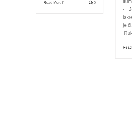
ilum
Read More
0
- Je
iskr
je č
Ruke
Read