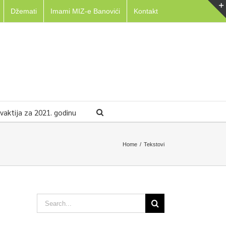
Džemati
Imami MIZ-e Banovići
Kontakt
aktija za 2021. godinu
Home
/
Tekstovi
Search
for: