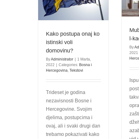
 onaj ko istinski
Mubarek noć Lejletu-l-kadr
domovinu?
Bosna i Hercegovina
Tekstovi
egovina
Tekstovi
Mub
Kako postupa onaj ko
l-ka
istinski voli
By
Ad
domovinu?
2021
Herc
By
Administrator
|
1 Marta,
2022
|
Categories:
Bosna i
Hercegovina
,
Tekstovi
Ispu
post
Trideset je godina
takv
nezavisnosti Bosne i
opra
Hercegovine. Svojim
zašt
djelima, postupcima i
dže
ovaj, ali i svaki drugi dan
azab
trebamo pokazivati kako
vid 