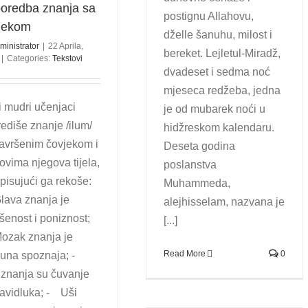
oredba znanja sa
postignu Allahovu,
jekom
dželle šanuhu, milost i
ministrator
|
22 Aprila,
bereket. Lejletul-Miradž,
|
Categories:
Tekstovi
dvadeset i sedma noć
mjeseca redžeba, jedna
 mudri učenjaci
je od mubarek noći u
ediše znanje /ilum/
hidžreskom kalendaru.
avršenim čovjekom i
Deseta godina
lovima njegova tijela,
poslanstva
pisujući ga rekoše:
Muhammeda,
lava znanja je
alejhisselam, nazvana je
šenost i poniznost;
[...]
ozak znanja je
Read More
0
puna spoznaja; -
znanja su čuvanje
avidluka; - Uši