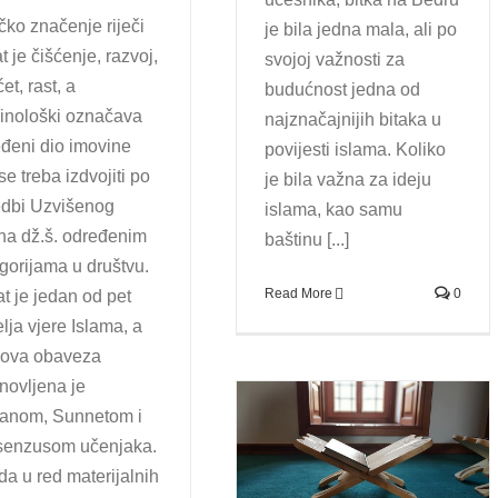
čko značenje riječi
je bila jedna mala, ali po
t je čišćenje, razvoj,
svojoj važnosti za
et, rast, a
budućnost jedna od
inološki označava
najznačajnijih bitaka u
đeni dio imovine
povijesti islama. Koliko
 se treba izdvojiti po
je bila važna za ideju
edbi Uzvišenog
islama, kao samu
ha dž.š. određenim
baštinu [...]
gorijama u društvu.
Read More
0
t je jedan od pet
lja vjere Islama, a
gova obaveza
novljena je
’anom, Sunnetom i
senzusom učenjaka.
Duhovno se osnažimo u noći
Miradža
a u red materijalnih
Bosna i Hercegovina
Tekstovi