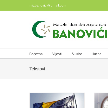
Skip
mizbanovici@gmail.com
to
content
Početna
Vijesti
Službe
Hutbe
Tekstovi