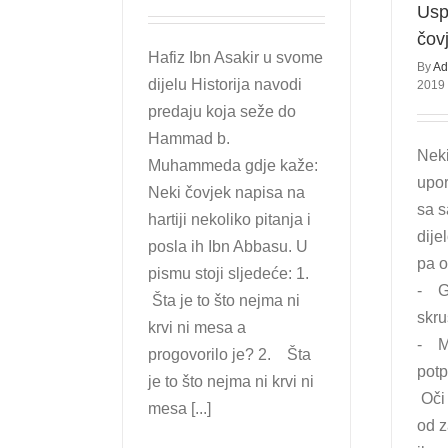
Usp
čov
Hafiz Ibn Asakir u svome
By
Ad
dijelu Historija navodi
2019
predaju koja seže do
Hammad b.
Neki
Muhammeda gdje kaže:
upor
Neki čovjek napisa na
sa s
hartiji nekoliko pitanja i
dije
posla ih Ibn Abbasu. U
pa o
pismu stoji sljedeće: 1.
- G
Šta je to što nejma ni
skru
krvi ni mesa a
- M
progovorilo je? 2. Šta
pot
je to što nejma ni krvi ni
Oči 
mesa [...]
od z