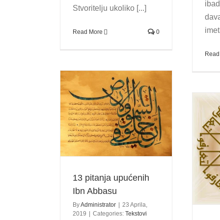
iba
Stvoritelju ukoliko [...]
dava
imeta
Read More
0
Read
 upućenih Ibn
bbasu
kstovi
Usporedba znanja sa
čovjekom
Tekstovi
13 pitanja upućenih
Ibn Abbasu
By
Administrator
|
23 Aprila,
2019
|
Categories:
Tekstovi