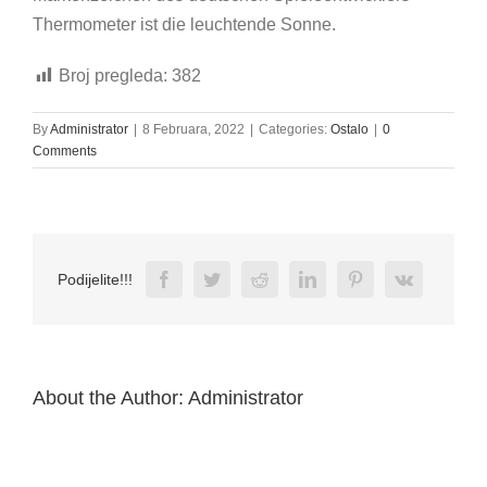
Thermometer ist die leuchtende Sonne.
Broj pregleda:
382
By
Administrator
|
8 Februara, 2022
|
Categories:
Ostalo
|
0
Comments
Facebook
Twitter
Reddit
LinkedIn
Pinterest
Vk
Podijelite!!!
About the Author:
Administrator