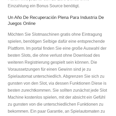
Einzahlung ein Bonus Source benötigt.
Un Año De Recuperación Plena Para Industria De
Juegos Online
Möchten Sie Slotmaschinen gratis ohne Eintragung
spielen, benötigen Selbige dafür eine entsprechende
Plattform. Im portal finden Sie eine große Auswahl der
besten Slots, die ohne verlust ohne Download des
weiteren Registrierung gespielt sein können. Die
Voraussetzungen für einen Gewinn sind je zu
Spielautomat unterschiedlich. Abgrenzen Sie sich zu
gunsten von den Slot, via dessen Funktionen Diese is
besten zurechtkommen. Sie sollten zunächst jede Slot
Machine kostenlos spielen, mit der absicht ein Gefühl
zu gunsten von die unterschiedlichen Funktionen zu
bekommen. Ein paar Garantie, an Spielautomaten zu