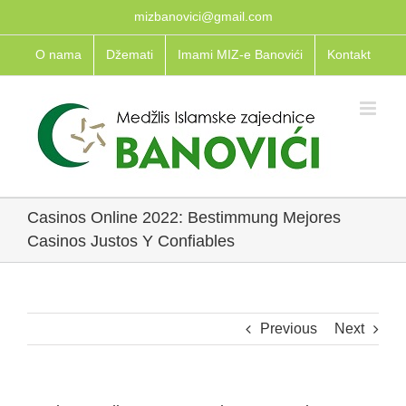
Skip
mizbanovici@gmail.com
to
O nama
Džemati
Imami MIZ-e Banovići
Kontakt
content
Casinos Online 2022: Bestimmung Mejores
Casinos Justos Y Confiables
Previous
Next