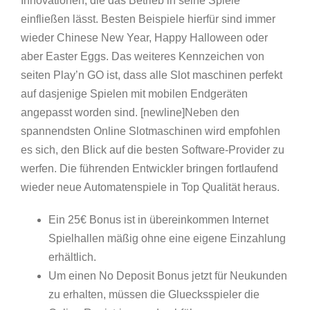
Innovationen, die das Betrieb in seine Spiele
einfließen lässt. Besten Beispiele hierfür sind immer
wieder Chinese New Year, Happy Halloween oder
aber Easter Eggs. Das weiteres Kennzeichen von
seiten Play’n GO ist, dass alle Slot maschinen perfekt
auf dasjenige Spielen mit mobilen Endgeräten
angepasst worden sind. [newline]Neben den
spannendsten Online Slotmaschinen wird empfohlen
es sich, den Blick auf die besten Software-Provider zu
werfen. Die führenden Entwickler bringen fortlaufend
wieder neue Automatenspiele in Top Qualität heraus.
Ein 25€ Bonus ist in übereinkommen Internet
Spielhallen mäßig ohne eine eigene Einzahlung
erhältlich.
Um einen No Deposit Bonus jetzt für Neukunden
zu erhalten, müssen die Gluecksspieler die