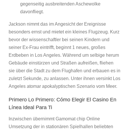
gegenseitig ausbreitenden Aschewolke
davonfliegt.
Jackson nimmt das im Angesicht der Ereignisse
besonders ernst und mietet ein kleines Flugzeug. Kurz
bevor der wissenschaftler bei seinen Kindern und
seiner Ex-Frau eintrifft, beginnt 1 neues, großes
Erdbeben in Los Angeles. Während um selbige herum
Gebäude einstürzen und Straßen aufreißen, fliehen
sie über die Stadt zu dem Flughafen und erbauen es in
zuletzt Sekunde, zu anlassen. Unter ihnen versinkt Los
Angeles atomar apokalyptischen Szenario vom Meer.
Primero Lo Primero: Cómo Elegir El Casino En
Línea Ideal Para Ti
Inzwischen übernimmt Gamomat chip Online
Umsetzung der in stationären Spielhallen beliebten