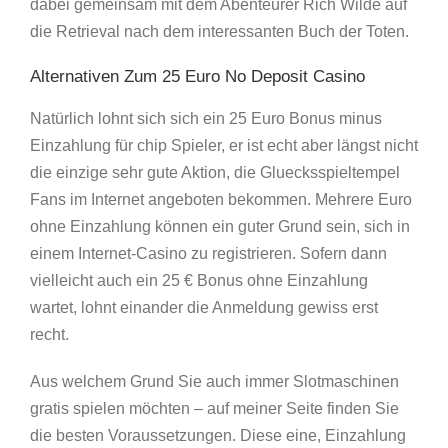
dabei gemeinsam mit dem Abenteurer Rich Wilde auf
die Retrieval nach dem interessanten Buch der Toten.
Alternativen Zum 25 Euro No Deposit Casino
Natürlich lohnt sich sich ein 25 Euro Bonus minus
Einzahlung für chip Spieler, er ist echt aber längst nicht
die einzige sehr gute Aktion, die Gluecksspieltempel
Fans im Internet angeboten bekommen. Mehrere Euro
ohne Einzahlung können ein guter Grund sein, sich in
einem Internet-Casino zu registrieren. Sofern dann
vielleicht auch ein 25 € Bonus ohne Einzahlung
wartet, lohnt einander die Anmeldung gewiss erst
recht.
Aus welchem Grund Sie auch immer Slotmaschinen
gratis spielen möchten – auf meiner Seite finden Sie
die besten Voraussetzungen. Diese eine, Einzahlung