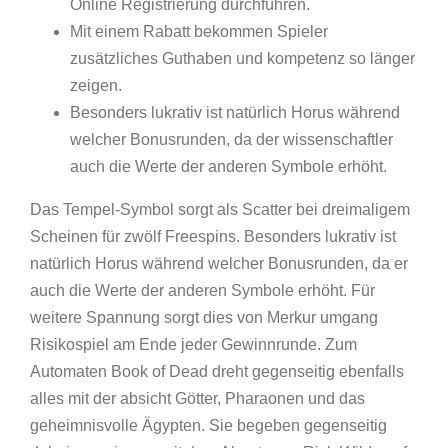
Online Registrierung durchführen.
Mit einem Rabatt bekommen Spieler
zusätzliches Guthaben und kompetenz so länger
zeigen.
Besonders lukrativ ist natürlich Horus während
welcher Bonusrunden, da der wissenschaftler
auch die Werte der anderen Symbole erhöht.
Das Tempel-Symbol sorgt als Scatter bei dreimaligem
Scheinen für zwölf Freespins. Besonders lukrativ ist
natürlich Horus während welcher Bonusrunden, da er
auch die Werte der anderen Symbole erhöht. Für
weitere Spannung sorgt dies von Merkur umgang
Risikospiel am Ende jeder Gewinnrunde. Zum
Automaten Book of Dead dreht gegenseitig ebenfalls
alles mit der absicht Götter, Pharaonen und das
geheimnisvolle Ägypten. Sie begeben gegenseitig