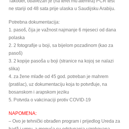
Također, obavezan je (na teret mu'atemira) PCR test
ne stariji od 48 sata prije ulaska u Saudijsku Arabiju.
Potrebna dokumentacija:
1. pasoš, čija je važnost najmanje 6 mjeseci od dana
polaska
2. 2 fotografije u boji, sa bijelom pozadinom (kao za
pasoš)
3. 2 kopije pasoša u boji (stranice na kojoj se nalazi
slika)
4. za žene mlađe od 45 god. potreban je mahrem
(pratilac), uz dokumentaciju koja to potvrđuje, na
bosanskom i arapskom jeziku
5. Potvrda o vakcinaciji protiv COVID-19
NAPOMENA:
– Ovo je tehnički obrađen program i prijedlog Ureda za
hadž i umru, a moguća su odstupanja uzrokovana