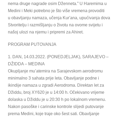
nema druge nagrade osim Dženneta.” U Haremima u
Medini i Meki potrebno je što više vremena provoditi
u obavljanju namaza, učenja Kur'ana, upućivanja dova
Stvoritelju i razmišljanju o životu na ovome svijetu i
našoj ulozi na njemu i pripremi za Ahiret.
PROGRAM PUTOVANJA
1. DAN, 14.03.2022. (PONEDJELJAK), SARAJEVO –
DŽIDDA – MEDINA
Okupljanje mu’atemira na Sarajevskom aerodromu
minimalno 3 sahata prije leta. Obavljanje podne i
ikindije namaza u zgradi Aerodroma. Direktan let za
Džiddu, broj XY620 je u 14:00 h. Očekivano vrijeme
dolaska u Džiddu je u 20:30 h po lokalnom vremenu.
Nakon pasoške i carinske kontrole slijedi putovanje
prema Medini, koje traje oko šest sati. Obavljanje