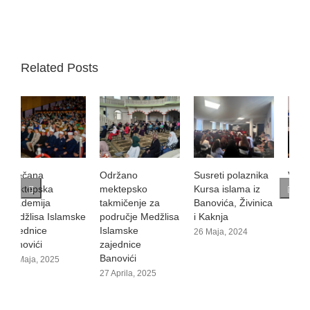
Related Posts
Održano
Susreti polaznika
Večer Kur'ana
O
mektepsko
Kursa islama iz
m
18 Maja, 2024
takmičenje za
Banovića, Živinica
t
područje Medžlisa
i Kaknja
n
Islamske
I
26 Maja, 2024
zajednice
z
Banovići
B
27 Aprila, 2025
2