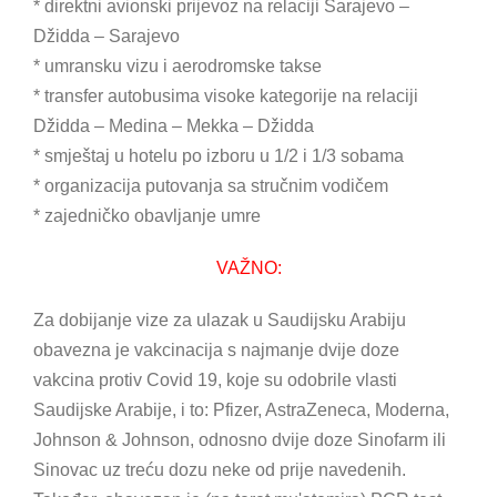
* direktni avionski prijevoz na relaciji Sarajevo –
Džidda – Sarajevo
* umransku vizu i aerodromske takse
* transfer autobusima visoke kategorije na relaciji
Džidda – Medina – Mekka – Džidda
* smještaj u hotelu po izboru u 1/2 i 1/3 sobama
* organizacija putovanja sa stručnim vodičem
* zajedničko obavljanje umre
VAŽNO:
Za dobijanje vize za ulazak u Saudijsku Arabiju
obavezna je vakcinacija s najmanje dvije doze
vakcina protiv Covid 19, koje su odobrile vlasti
Saudijske Arabije, i to: Pfizer, AstraZeneca, Moderna,
Johnson & Johnson, odnosno dvije doze Sinofarm ili
Sinovac uz treću dozu neke od prije navedenih.