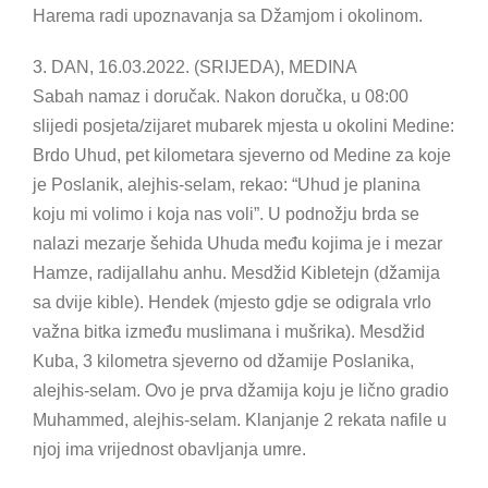
Harema radi upoznavanja sa Džamjom i okolinom.
3. DAN, 16.03.2022. (SRIJEDA), MEDINA
Sabah namaz i doručak. Nakon doručka, u 08:00
slijedi posjeta/zijaret mubarek mjesta u okolini Medine:
Brdo Uhud, pet kilometara sjeverno od Medine za koje
je Poslanik, alejhis-selam, rekao: “Uhud je planina
koju mi volimo i koja nas voli”. U podnožju brda se
nalazi mezarje šehida Uhuda među kojima je i mezar
Hamze, radijallahu anhu. Mesdžid Kibletejn (džamija
sa dvije kible). Hendek (mjesto gdje se odigrala vrlo
važna bitka između muslimana i mušrika). Mesdžid
Kuba, 3 kilometra sjeverno od džamije Poslanika,
alejhis-selam. Ovo je prva džamija koju je lično gradio
Muhammed, alejhis-selam. Klanjanje 2 rekata nafile u
njoj ima vrijednost obavljanja umre.