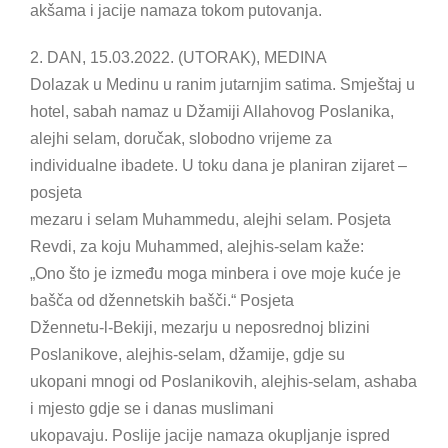
akšama i jacije namaza tokom putovanja.
2. DAN, 15.03.2022. (UTORAK), MEDINA
Dolazak u Medinu u ranim jutarnjim satima. Smještaj u
hotel, sabah namaz u Džamiji Allahovog Poslanika,
alejhi selam, doručak, slobodno vrijeme za
individualne ibadete. U toku dana je planiran zijaret –
posjeta
mezaru i selam Muhammedu, alejhi selam. Posjeta
Revdi, za koju Muhammed, alejhis-selam kaže:
„Ono što je između moga minbera i ove moje kuće je
bašča od džennetskih bašči.“ Posjeta
Džennetu-l-Bekiji, mezarju u neposrednoj blizini
Poslanikove, alejhis-selam, džamije, gdje su
ukopani mnogi od Poslanikovih, alejhis-selam, ashaba
i mjesto gdje se i danas muslimani
ukopavaju. Poslije jacije namaza okupljanje ispred