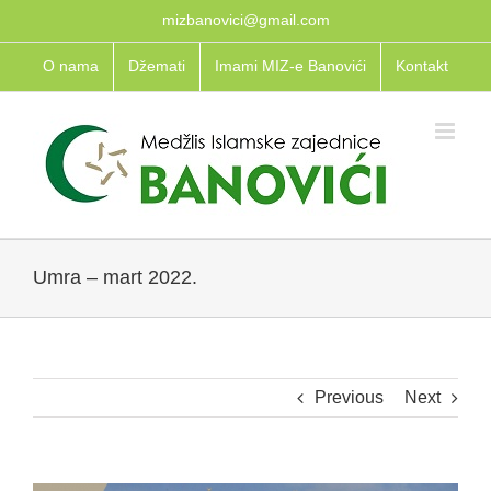
Skip
mizbanovici@gmail.com
to
O nama
Džemati
Imami MIZ-e Banovići
Kontakt
content
Umra – mart 2022.
Previous
Next