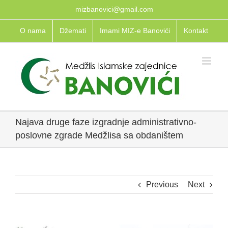
Skip
mizbanovici@gmail.com
to
O nama
Džemati
Imami MIZ-e Banovići
Kontakt
content
Najava druge faze izgradnje administrativno-
poslovne zgrade Medžlisa sa obdaništem
Previous
Next