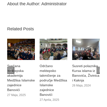
About the Author:
Administrator
Related Posts
Svečana
Održano
Susreti polaznika
V
mektepska
mektepsko
Kursa islama iz
1
akademija
takmičenje za
Banovića, Živinica
Medžlisa Islamske
područje Medžlisa
i Kaknja
zajednice
Islamske
26 Maja, 2024
Banovići
zajednice
Banovići
27 Maja, 2025
27 Aprila, 2025