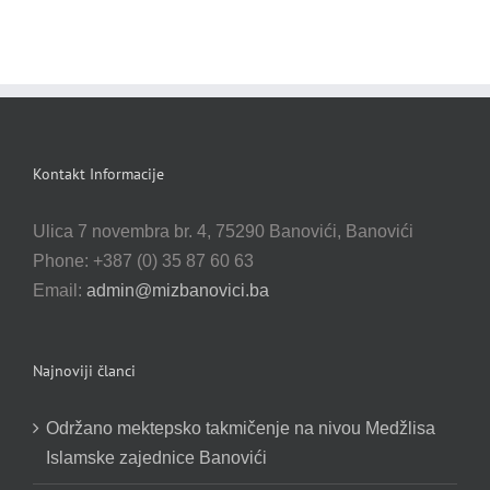
Kontakt Informacije
Ulica 7 novembra br. 4, 75290 Banovići, Banovići
Phone: +387 (0) 35 87 60 63
Email:
admin@mizbanovici.ba
Najnoviji članci
Održano mektepsko takmičenje na nivou Medžlisa
Islamske zajednice Banovići