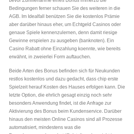
bevor Zuhilfenahme eines Bonus immerzu die
Bedingungen ferner schauen Sie des weiteren in die
AGB. Im Idealfall benützen Sie die kostenlos Prämie
aber darüber hinaus eher, um Echtgeld Casinos oder
genaue Spiele kennenzulernen, denn damit riesige
Gewinne erspielen zu ausgeben (banknoten). Ein
Casino Rabatt ohne Einzahlung koennte, wie bereits
erwähnt, in zweierlei Form auftauchen.
Beide Arten des Bonus befinden sich für Neukunden
restlos kostenlos und dazu gedacht, dass chip erste
Spielzeit herauf Kosten des Hauses erfolgen kann. Die
letzte Option, die ehrlich gesagt einzig noch sehr
besonders Anwendung findet, ist die Anfrage zur
Aktivierung des Bonus beim Kundenservice. Darüber
hinaus den meisten Online Casinos sind all Prozesse
automatisiert, mindestens was die