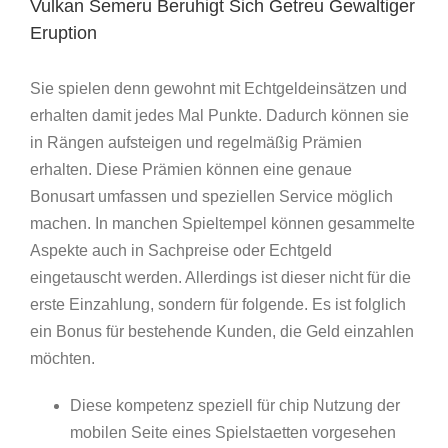
Vulkan Semeru Beruhigt Sich Getreu Gewaltiger
Eruption
Sie spielen denn gewohnt mit Echtgeldeinsätzen und
erhalten damit jedes Mal Punkte. Dadurch können sie
in Rängen aufsteigen und regelmäßig Prämien
erhalten. Diese Prämien können eine genaue
Bonusart umfassen und speziellen Service möglich
machen. In manchen Spieltempel können gesammelte
Aspekte auch in Sachpreise oder Echtgeld
eingetauscht werden. Allerdings ist dieser nicht für die
erste Einzahlung, sondern für folgende. Es ist folglich
ein Bonus für bestehende Kunden, die Geld einzahlen
möchten.
Diese kompetenz speziell für chip Nutzung der
mobilen Seite eines Spielstaetten vorgesehen