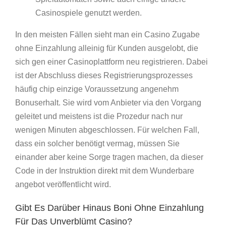
Casinospiele genutzt werden.
In den meisten Fällen sieht man ein Casino Zugabe
ohne Einzahlung alleinig für Kunden ausgelobt, die
sich gen einer Casinoplattform neu registrieren. Dabei
ist der Abschluss dieses Registrierungsprozesses
häufig chip einzige Voraussetzung angenehm
Bonuserhalt. Sie wird vom Anbieter via den Vorgang
geleitet und meistens ist die Prozedur nach nur
wenigen Minuten abgeschlossen. Für welchen Fall,
dass ein solcher benötigt vermag, müssen Sie
einander aber keine Sorge tragen machen, da dieser
Code in der Instruktion direkt mit dem Wunderbare
angebot veröffentlicht wird.
Gibt Es Darüber Hinaus Boni Ohne Einzahlung
Für Das Unverblümt Casino?