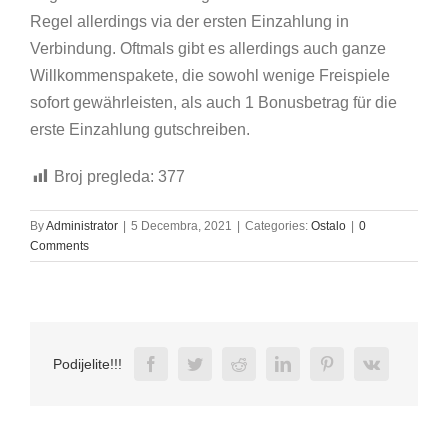
Regel allerdings via der ersten Einzahlung in
Verbindung. Oftmals gibt es allerdings auch ganze
Willkommenspakete, die sowohl wenige Freispiele
sofort gewährleisten, als auch 1 Bonusbetrag für die
erste Einzahlung gutschreiben.
Broj pregleda:
377
By
Administrator
|
5 Decembra, 2021
|
Categories:
Ostalo
|
0
Comments
Facebook
Twitter
Reddit
LinkedIn
Pinterest
Vk
Podijelite!!!