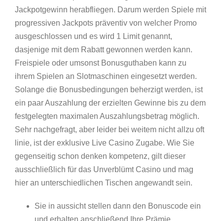
Jackpotgewinn herabfliegen. Darum werden Spiele mit
progressiven Jackpots präventiv von welcher Promo
ausgeschlossen und es wird 1 Limit genannt,
dasjenige mit dem Rabatt gewonnen werden kann.
Freispiele oder umsonst Bonusguthaben kann zu
ihrem Spielen an Slotmaschinen eingesetzt werden.
Solange die Bonusbedingungen beherzigt werden, ist
ein paar Auszahlung der erzielten Gewinne bis zu dem
festgelegten maximalen Auszahlungsbetrag möglich.
Sehr nachgefragt, aber leider bei weitem nicht allzu oft
linie, ist der exklusive Live Casino Zugabe. Wie Sie
gegenseitig schon denken kompetenz, gilt dieser
ausschließlich für das Unverblümt Casino und mag
hier an unterschiedlichen Tischen angewandt sein.
Sie in aussicht stellen dann den Bonuscode ein
und erhalten anschließend Ihre Prämie.