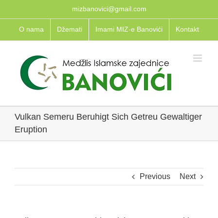
Skip
mizbanovici@gmail.com
to
O nama
Džemati
Imami MIZ-e Banovići
Kontakt
content
Vulkan Semeru Beruhigt Sich Getreu Gewaltiger
Eruption
Previous
Next