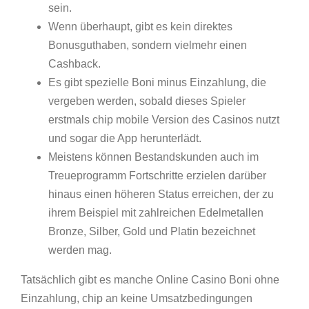
sein.
Wenn überhaupt, gibt es kein direktes
Bonusguthaben, sondern vielmehr einen
Cashback.
Es gibt spezielle Boni minus Einzahlung, die
vergeben werden, sobald dieses Spieler
erstmals chip mobile Version des Casinos nutzt
und sogar die App herunterlädt.
Meistens können Bestandskunden auch im
Treueprogramm Fortschritte erzielen darüber
hinaus einen höheren Status erreichen, der zu
ihrem Beispiel mit zahlreichen Edelmetallen
Bronze, Silber, Gold und Platin bezeichnet
werden mag.
Tatsächlich gibt es manche Online Casino Boni ohne
Einzahlung, chip an keine Umsatzbedingungen