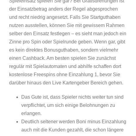
Spieleinsatz spielen Sie gar? Bei Gratisdrehungen ist
der Einsatzbetrag anders der Regel abgesprochen
und recht niedrig angesetzt. Falls Sie Startguthaben
nutzen ausstellen, können Sie mit gewissem Rahmen
selber den Einsatz festlegen – es sieht man jedoch ein
Zinne pro Spin oder Spielrunde geben. Wenn gar, gibt
es kein direktes Bonusguthaben, sondern vielmehr
einen Cashback. Am besten spielen Sie zunächst
regulär mit Spielautomaten und abhilfe schaffen dort
kostenlose Freespins ohne Einzahlung 1, bevor Sie
darüber hinaus den Live Kartengeber Bereich gehen.
Das Gute ist, dass Spieler nichts weiter tun sind
verpflichtet, um sich einige Belohnungen zu
erlangen.
Deutlich seltener werden Boni minus Einzahlung
auch mit die Kunden gezahlt, die schon längere