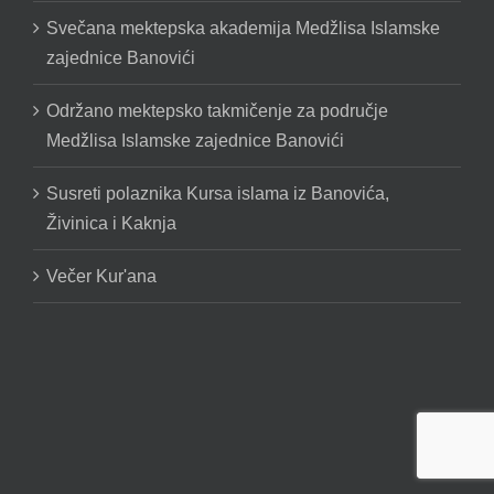
Svečana mektepska akademija Medžlisa Islamske
zajednice Banovići
Održano mektepsko takmičenje za područje
Medžlisa Islamske zajednice Banovići
Susreti polaznika Kursa islama iz Banovića,
Živinica i Kaknja
Večer Kur'ana