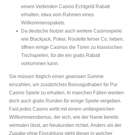
einem Verbinden Casino Echtgeld Rabatt
erhalten, etwa vom Rahmen eines
Willkommenspakets.
Da deutsche Nutzer auch weitere Casinospiele
wie Blackjack, Poker, Roulette ferner Co. lieben,
öffnen einige Casinos die Türen zu klassischen
Tischspielen, für die ein gratis Rabatt
vorkommen kann.
Sie müssen folglich einen gewissen Summe
einzahlen, um zusätzliches Bonusguthaben für Pur
Casino Spiele zu erhalten. In manchen Fällen werden
doch auch gratis Runden für einige Spiele vergeben.
Fast jedes Casino wirbt mit einem umfangreichen
Willkommensbonus, der sich, wie der Name bereits
vermuten lässt, an Neukunden richtet. Anders als der
Zugabe ohne Einzahlung steht dieser in welcher