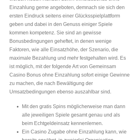
Einzahlung gerne angeboten, demnach sie sich den
ersten Eindruck seitens einer Glücksspielplattform
geben und dabei in den Genuss einiger Spiele
kommen kompetenz. Sie sind an gewisse
Bonusbedingungen geheftet, in denen wenige
Faktoren, wie alle Einsatzhöhe, der Szenario, die
maximale Bezahlung und mehr festgehalten wird. Es
ist möglich, mit der folgende Art von Gemeinsam
Casino Bonus ohne Einzahlung sofort einige Gewinne
zu machen, die nach Bewältigung der
Umsatzbedingungen ebenso auszahlbar sind.
Mit den gratis Spins möglicherweise man dann
alle jeweiligen Spiele gesamt genau und als
beim Echtgeldeinsatz kennenlernen.
Ein Casino Zugabe ohne Einzahlung kann, wie