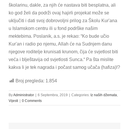
školarinu, dakle, za njih će nastava biti besplatna, ali
ko god želi da podrži ovaj hajirli projekat može se
uključiti i dati svoj dobrovoljni prilog za Školu Kur'ana
u Islamskom centru ili u fond podrške našim
mektebima. Poslanik, a.s. je rekao: “Ko bude učio
Kur'an i radio po njemu, Allah će na Sudnjem danu
njegove roditelje krunisati krunom, čija će svjetlost biti
veća i blještavija od svjetlosti Sunca.“ Pa šta mislite
kakva li je tek nagrada i počast samog učača (hafiza)!?
Broj pregleda:
1.854
By
Administrator
|
6 Septembra, 2019
|
Categories:
Iz naših džemata
,
Vijesti
|
0 Comments