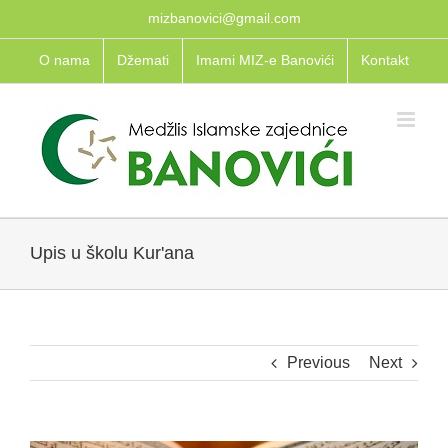
Skip
mizbanovici@gmail.com
to
O nama
Džemati
Imami MIZ-e Banovići
Kontakt
content
Upis u školu Kur'ana
Previous
Next