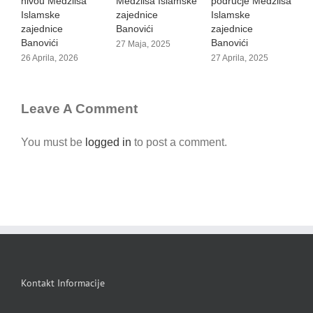
nivou Medžlisa
Medžlisa Islamske
područje Medžlisa
i
Islamske
zajednice
Islamske
2
zajednice
Banovići
zajednice
Banovići
Banovići
27 Maja, 2025
26 Aprila, 2026
27 Aprila, 2025
Leave A Comment
You must be
logged in
to post a comment.
Kontakt Informacije