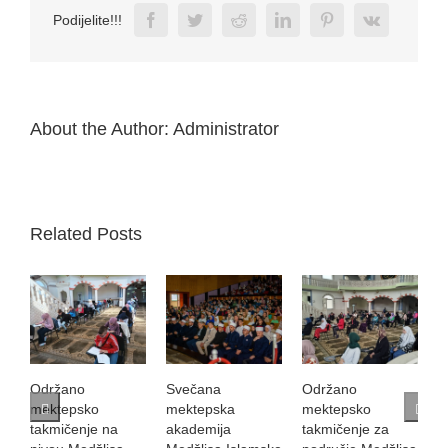
Facebook
Twitter
Reddit
LinkedIn
Pinterest
Vk
Podijelite!!!
About the Author:
Administrator
Related Posts
Održano
Svečana
Održano
S
mektepsko
mektepska
mektepsko
K
takmičenje na
akademija
takmičenje za
B