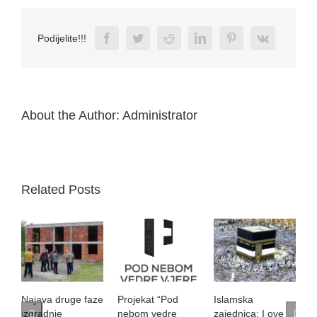
Facebook
Twitter
Reddit
LinkedIn
Pinterest
Vk
Podijelite!!!
About the Author:
Administrator
Related Posts
Projekat “Pod
Islamska
Svečana šetnja
S
nebom vedre
zajednica: I ove
maturanata 345.
m