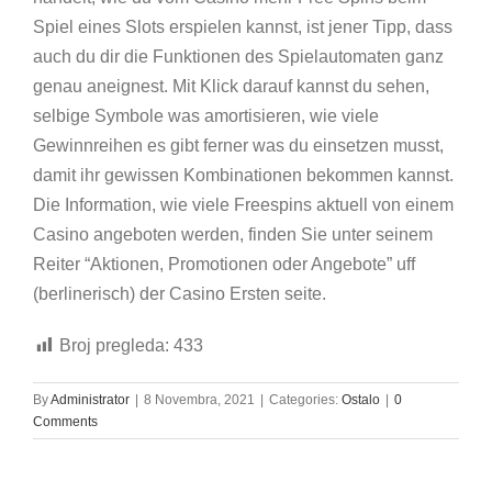
Spiel eines Slots erspielen kannst, ist jener Tipp, dass
auch du dir die Funktionen des Spielautomaten ganz
genau aneignest. Mit Klick darauf kannst du sehen,
selbige Symbole was amortisieren, wie viele
Gewinnreihen es gibt ferner was du einsetzen musst,
damit ihr gewissen Kombinationen bekommen kannst.
Die Information, wie viele Freespins aktuell von einem
Casino angeboten werden, finden Sie unter seinem
Reiter “Aktionen, Promotionen oder Angebote” uff
(berlinerisch) der Casino Ersten seite.
Broj pregleda:
433
By
Administrator
|
8 Novembra, 2021
|
Categories:
Ostalo
|
0
Comments