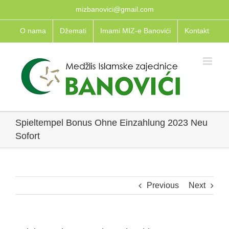
Skip
mizbanovici@gmail.com
to
O nama
Džemati
Imami MIZ-e Banovići
Kontakt
content
Spieltempel Bonus Ohne Einzahlung 2023 Neu ️
Sofort
Previous
Next