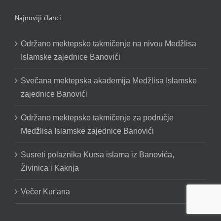
Najnoviji članci
Održano mektepsko takmičenje na nivou Medžlisa
Islamske zajednice Banovići
Svečana mektepska akademija Medžlisa Islamske
zajednice Banovići
Održano mektepsko takmičenje za područje
Medžlisa Islamske zajednice Banovići
Susreti polaznika Kursa islama iz Banovića,
Živinica i Kaknja
Večer Kur'ana