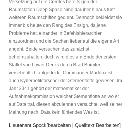
Versetzung auf die Cerritos bereits gen der
Raumstation Deep Space Nine darüber hinaus fünf
weiteren Raumschiffen gedient. Dennoch bekleidet sie
immer bis heute den Rang des Ensign, da jene
Probleme hat, einander in Befehlshierarchien
einzuordnen und die Sachen lieber auf die eigene Art
angeht. Beide versuchen das zunächst
geheimzuhalten, doch wird dies am Ende der ersten
Staffel von Lower Decks durch Brad Boimler
versehentlich aufgedeckt. Commander Maddox ist
auch Kybernetikforscher der Sternenflotte gewesen. Im
Jahr 2341 gehört der mathematiker der
Aufnahmekommission welcher Sternenflotte an wo er
auf Data traf, diesen abzulehnen versuchte, weil seiner
Meinung nach, Data kein fühlendes Wes ist.
Lieutenant Spock[bearbeiten | Quelltext Bearbeiten]