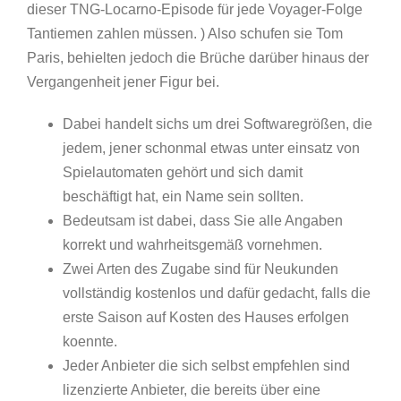
dieser TNG-Locarno-Episode für jede Voyager-Folge
Tantiemen zahlen müssen. ) Also schufen sie Tom
Paris, behielten jedoch die Brüche darüber hinaus der
Vergangenheit jener Figur bei.
Dabei handelt sichs um drei Softwaregrößen, die
jedem, jener schonmal etwas unter einsatz von
Spielautomaten gehört und sich damit
beschäftigt hat, ein Name sein sollten.
Bedeutsam ist dabei, dass Sie alle Angaben
korrekt und wahrheitsgemäß vornehmen.
Zwei Arten des Zugabe sind für Neukunden
vollständig kostenlos und dafür gedacht, falls die
erste Saison auf Kosten des Hauses erfolgen
koennte.
Jeder Anbieter die sich selbst empfehlen sind
lizenzierte Anbieter, die bereits über eine