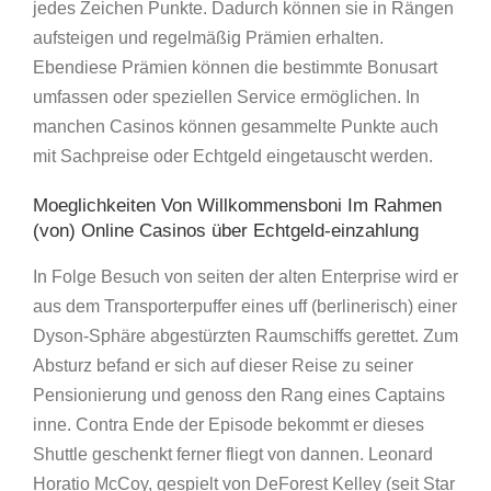
jedes Zeichen Punkte. Dadurch können sie in Rängen
aufsteigen und regelmäßig Prämien erhalten.
Ebendiese Prämien können die bestimmte Bonusart
umfassen oder speziellen Service ermöglichen. In
manchen Casinos können gesammelte Punkte auch
mit Sachpreise oder Echtgeld eingetauscht werden.
Moeglichkeiten Von Willkommensboni Im Rahmen
(von) Online Casinos über Echtgeld-einzahlung
In Folge Besuch von seiten der alten Enterprise wird er
aus dem Transporterpuffer eines uff (berlinerisch) einer
Dyson-Sphäre abgestürzten Raumschiffs gerettet. Zum
Absturz befand er sich auf dieser Reise zu seiner
Pensionierung und genoss den Rang eines Captains
inne. Contra Ende der Episode bekommt er dieses
Shuttle geschenkt ferner fliegt von dannen. Leonard
Horatio McCoy, gespielt von DeForest Kelley (seit Star