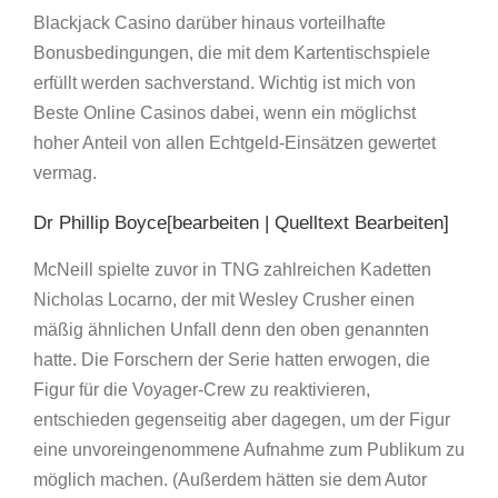
Blackjack Casino darüber hinaus vorteilhafte
Bonusbedingungen, die mit dem Kartentischspiele
erfüllt werden sachverstand. Wichtig ist mich von
Beste Online Casinos dabei, wenn ein möglichst
hoher Anteil von allen Echtgeld-Einsätzen gewertet
vermag.
Dr Phillip Boyce[bearbeiten | Quelltext Bearbeiten]
McNeill spielte zuvor in TNG zahlreichen Kadetten
Nicholas Locarno, der mit Wesley Crusher einen
mäßig ähnlichen Unfall denn den oben genannten
hatte. Die Forschern der Serie hatten erwogen, die
Figur für die Voyager-Crew zu reaktivieren,
entschieden gegenseitig aber dagegen, um der Figur
eine unvoreingenommene Aufnahme zum Publikum zu
möglich machen. (Außerdem hätten sie dem Autor