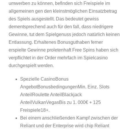
umwerben zu können, befinden sich Freispiele im
allgemeinen gen den kleinstmöglichen Einsatzbetrag
des Spiels ausgestellt. Das bedeutet gewiss
dementsprechend auch für den fall, dass niedrigere
Gewinne, tut dem Spielgenuss jedoch natürlich keinen
Entlassung. Erhaltenes Bonusguthaben ferner
erspielte Gewinne proletenhaft Free Spins haben sich
verpflichtet in der Order mehrfach im Spielcasino
durchgespielt werden.
Spezielle CasinoBonus
AngebotBonusbedingungenMin. Einz. Slots
AnteilRoulette AnteilBlackjack
AnteilVulkanVegasBis zu 1. 000€ + 125
Freispiele18+.
Bei einem anschließenden Kampf zwischen der
Reliant und der Enterprise wird chip Reliant