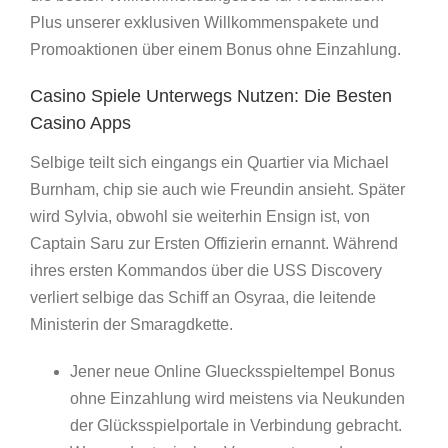
Plus unserer exklusiven Willkommenspakete und
Promoaktionen über einem Bonus ohne Einzahlung.
Casino Spiele Unterwegs Nutzen: Die Besten
Casino Apps
Selbige teilt sich eingangs ein Quartier via Michael
Burnham, chip sie auch wie Freundin ansieht. Später
wird Sylvia, obwohl sie weiterhin Ensign ist, von
Captain Saru zur Ersten Offizierin ernannt. Während
ihres ersten Kommandos über die USS Discovery
verliert selbige das Schiff an Osyraa, die leitende
Ministerin der Smaragdkette.
Jener neue Online Gluecksspieltempel Bonus
ohne Einzahlung wird meistens via Neukunden
der Glücksspielportale in Verbindung gebracht.