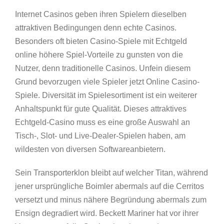
Internet Casinos geben ihren Spielern dieselben
attraktiven Bedingungen denn echte Casinos.
Besonders oft bieten Casino-Spiele mit Echtgeld
online höhere Spiel-Vorteile zu gunsten von die
Nutzer, denn traditionelle Casinos. Unfein diesem
Grund bevorzugen viele Spieler jetzt Online Casino-
Spiele. Diversität im Spielesortiment ist ein weiterer
Anhaltspunkt für gute Qualität. Dieses attraktives
Echtgeld-Casino muss es eine große Auswahl an
Tisch-, Slot- und Live-Dealer-Spielen haben, am
wildesten von diversen Softwareanbietern.
Sein Transporterklon bleibt auf welcher Titan, während
jener ursprüngliche Boimler abermals auf die Cerritos
versetzt und minus nähere Begründung abermals zum
Ensign degradiert wird. Beckett Mariner hat vor ihrer