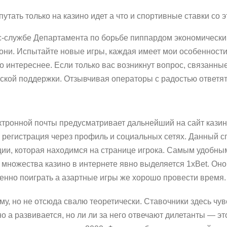
утать только на казино идет а что и спортивные ставки со 
сс-службе Департамента по борьбе пиппардом экономически
из они. Испытайте новые игры, каждая имеет мои особеннос
но интереснее. Если только вас возникнут вопрос, связанные
кой поддержки. Отзывчивая операторы с радостью ответят
тронной почты предусматривает дальнейший на сайт казино
а регистрация через профиль и социальных сетях. Данный с
и, которая находимся на странице игрока. Самым удобным 
и множества казино в интернете явно выделяется 1xBet. О
енно поиграть а азартные игры же хорошо провести время.
гому, но не отсюда свалю теоретически. Ставочники здесь чу
ино а развивается, но ли ли за него отвечают дилетанты — 