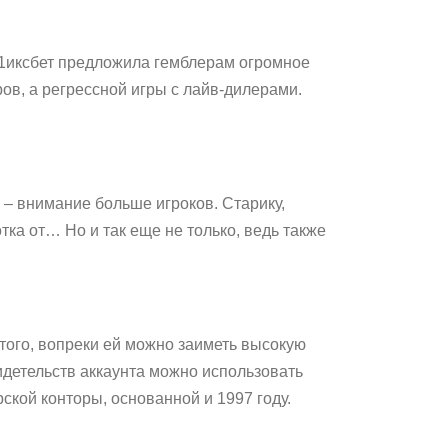
. 1иксбет предложила гемблерам огромное
в, а регрессной игры с лайв-дилерами.
– внимание больше игроков. Старику,
ка от… Но и так еще не только, ведь также
 того, вопреки ей можно заиметь высокую
идетельств аккаунта можно использовать
ской конторы, основанной и 1997 году.