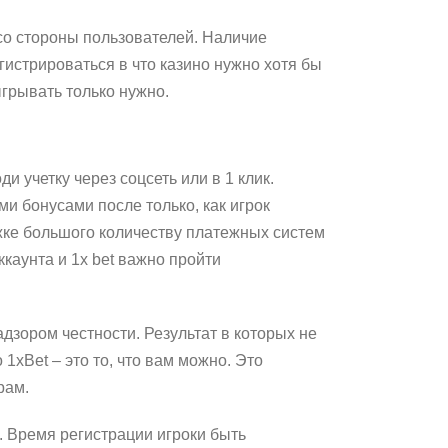
со стороны пользователей. Наличие
истрироваться в что казино нужно хотя бы
ыгрывать только нужно.
и учетку через соцсеть или в 1 клик.
и бонусами после только, как игрок
жке большого количеству платежных систем
каунта и 1x bet важно пройти
дзором честности. Результат в которых не
1xBet – это то, что вам можно. Это
рам.
 Время регистрации игроки быть