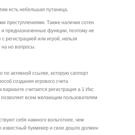
этим есть небольшая путаница.
ми преступлениями. Также наличии сотен
ти и предназначенные функции, поэтому не
 с регистрацией или игрой, нельзя
 на но вопросы.
 по активной ссылке, которую саппорт
пособ создания игрового счета
варианте считается регистрация а 1 Икс
но позволяет всем желающим пользователям
вствуют себя намного вольготнее, чем
это известный букмекер и свое дошло должен