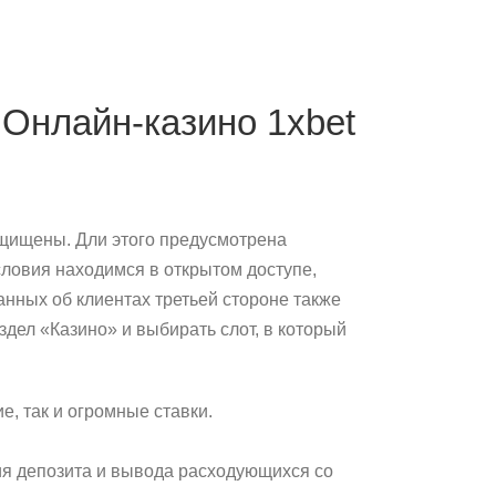
 Онлайн-казино 1xbet
ащищены. Дли этого предусмотрена
ловия находимся в открытом доступе,
нных об клиентах третьей стороне также
дел «Казино» и выбирать слот, в который
е, так и огромные ставки.
ия депозита и вывода расходующихся со