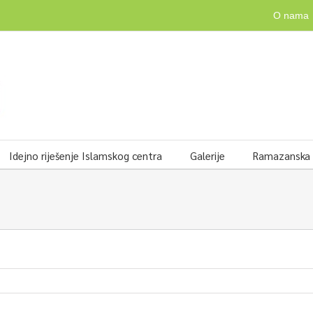
O nama
Idejno riješenje Islamskog centra
Galerije
Ramazanska v