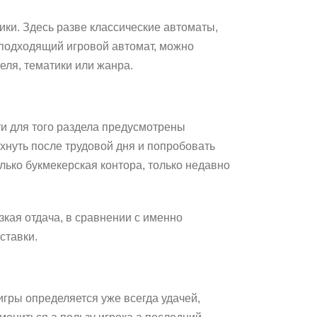
ики. Здесь разве классические автоматы,
 подходящий игровой автомат, можно
еля, тематики или жанра.
ти для того раздела предусмотрены
дохнуть после трудовой дня и попробовать
олько букмекерская контора, только недавно
зкая отдача, в сравнении с именно
ставки.
игры определяется уже всегда удачей,