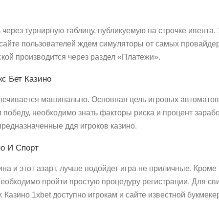
 через турнирную таблицу, публикуемую на строчке ивента
сайте пользователей ждем симуляторы от самых провайдеро
ой производится через раздел «Платежи».
кс Бет Казино
печивается машинально. Основная цель игровых автоматов 
 победу, необходимо знать факторы риска и процент заработ
предназначенные ддя игроков казино.
но И Спорт
ина и этот азарт, лучше подойдет игра не приличные. Кроме
 необходимо пройти простую процедуру регистрации. Для св
Казино 1xbet доступно игрокам и сайте известной букмекер