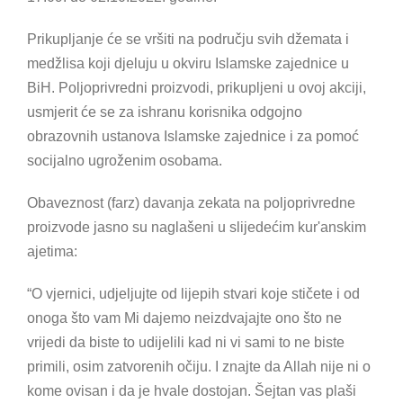
Prikupljanje će se vršiti na području svih džemata i
medžlisa koji djeluju u okviru Islamske zajednice u
BiH. Poljoprivredni proizvodi, prikupljeni u ovoj akciji,
usmjerit će se za ishranu korisnika odgojno
obrazovnih ustanova Islamske zajednice i za pomoć
socijalno ugroženim osobama.
Obaveznost (farz) davanja zekata na poljoprivredne
proizvode jasno su naglašeni u slijedećim kur'anskim
ajetima:
“O vjernici, udjeljujte od lijepih stvari koje stičete i od
onoga što vam Mi dajemo neizdvajajte ono što ne
vrijedi da biste to udijelili kad ni vi sami to ne biste
primili, osim zatvorenih očiju. I znajte da Allah nije ni o
kome ovisan i da je hvale dostojan. Šejtan vas plaši