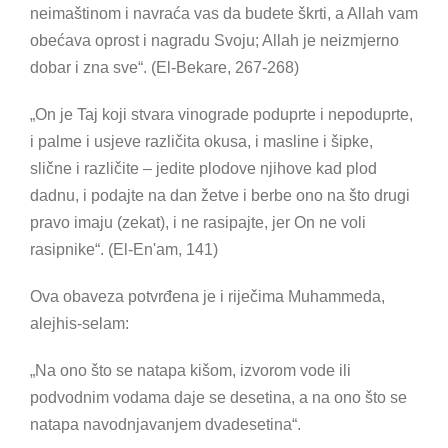
neimaštinom i navraća vas da budete škrti, a Allah vam
obećava oprost i nagradu Svoju; Allah je neizmjerno
dobar i zna sve“. (El-Bekare, 267-268)
„On je Taj koji stvara vinograde poduprte i nepoduprte,
i palme i usjeve različita okusa, i masline i šipke,
slične i različite – jedite plodove njihove kad plod
dadnu, i podajte na dan žetve i berbe ono na što drugi
pravo imaju (zekat), i ne rasipajte, jer On ne voli
rasipnike“. (El-En'am, 141)
Ova obaveza potvrđena je i riječima Muhammeda,
alejhis-selam:
„Na ono što se natapa kišom, izvorom vode ili
podvodnim vodama daje se desetina, a na ono što se
natapa navodnjavanjem dvadesetina“.