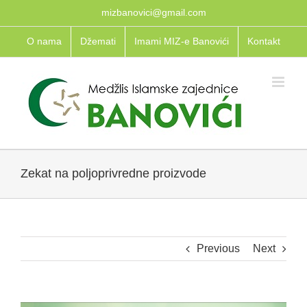
Skip
mizbanovici@gmail.com
to
O nama
Džemati
Imami MIZ-e Banovići
Kontakt
content
Zekat na poljoprivredne proizvode
Previous
Next