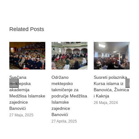
Related Posts
Svečana
Održano
Susreti polaznika
V
mektepska
mektepsko
Kursa islama iz
1
akademija
takmičenje za
Banovića, Živinica
Medžlisa Islamske
područje Medžlisa
i Kaknja
zajednice
Islamske
26 Maja, 2024
Banovići
zajednice
Banovići
27 Maja, 2025
27 Aprila, 2025