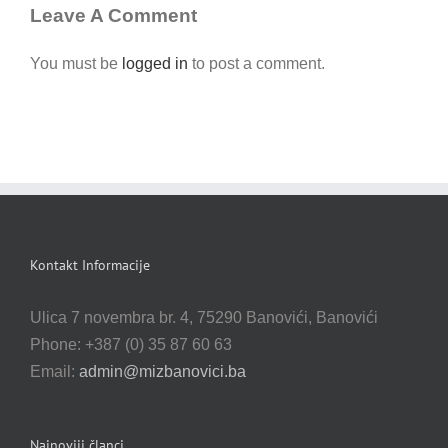
Leave A Comment
You must be
logged in
to post a comment.
Kontakt Informacije
Ulica 7 novembra br. 4, 75290 Banovići, Banovići
Phone: +387 (0) 35 87 60 63
Email:
admin@mizbanovici.ba
Najnoviji članci