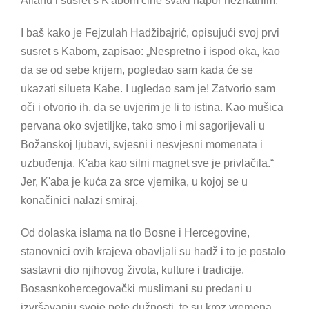
Allahu i susret s K'abom čine svaki napor neznatnim.
I baš kako je Fejzulah Hadžibajrić, opisujući svoj prvi
susret s Kabom, zapisao: „Nespretno i ispod oka, kao
da se od sebe krijem, pogledao sam kada će se
ukazati silueta Kabe. I ugledao sam je! Zatvorio sam
oči i otvorio ih, da se uvjerim je li to istina. Kao mušica
pervana oko svjetiljke, tako smo i mi sagorijevali u
Božanskoj ljubavi, svjesni i nesvjesni momenata i
uzbuđenja. K'aba kao silni magnet sve je privlačila.“
Jer, K'aba je kuća za srce vjernika, u kojoj se u
konačinici nalazi smiraj.
Od dolaska islama na tlo Bosne i Hercegovine,
stanovnici ovih krajeva obavljali su hadž i to je postalo
sastavni dio njihovog života, kulture i tradicije.
Bosasnkohercegovački muslimani su predani u
izvršavanju svoje pete dužnosti, te su kroz vremena,