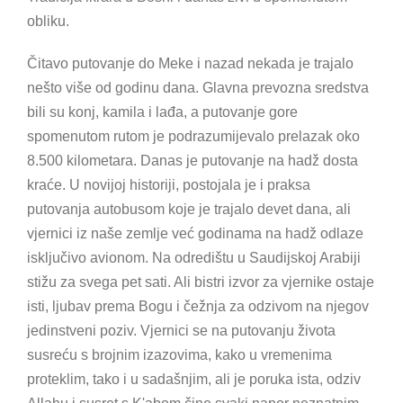
obliku.
Čitavo putovanje do Meke i nazad nekada je trajalo
nešto više od godinu dana. Glavna prevozna sredstva
bili su konj, kamila i lađa, a putovanje gore
spomenutom rutom je podrazumijevalo prelazak oko
8.500 kilometara. Danas je putovanje na hadž dosta
kraće. U novijoj historiji, postojala je i praksa
putovanja autobusom koje je trajalo devet dana, ali
vjernici iz naše zemlje već godinama na hadž odlaze
isključivo avionom. Na odredištu u Saudijskoj Arabiji
stižu za svega pet sati. Ali bistri izvor za vjernike ostaje
isti, ljubav prema Bogu i čežnja za odzivom na njegov
jedinstveni poziv. Vjernici se na putovanju života
susreću s brojnim izazovima, kako u vremenima
proteklim, tako i u sadašnjim, ali je poruka ista, odziv