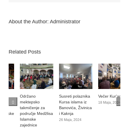
About the Author:
Administrator
Related Posts
Održano
Susreti polaznika
Večer Kur'ana
O
mektepsko
Kursa islama iz
m
18 Maja, 2024
takmičenje za
Banovića, Živinica
t
područje Medžlisa
i Kaknja
n
Islamske
I
26 Maja, 2024
zajednice
z