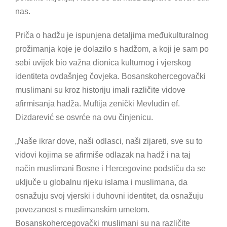
nas.
Priča o hadžu je ispunjena detaljima međukulturalnog
prožimanja koje je dolazilo s hadžom, a koji je sam po
sebi uvijek bio važna dionica kulturnog i vjerskog
identiteta ovdašnjeg čovjeka. Bosanskohercegovački
muslimani su kroz historiju imali različite vidove
afirmisanja hadža. Muftija zenički Mevludin ef.
Dizdarević se osvrće na ovu činjenicu.
„Naše ikrar dove, naši odlasci, naši zijareti, sve su to
vidovi kojima se afirmiše odlazak na hadž i na taj
način muslimani Bosne i Hercegovine podstiču da se
uključe u globalnu rijeku islama i muslimana, da
osnažuju svoj vjerski i duhovni identitet, da osnažuju
povezanost s muslimanskim umetom.
Bosanskohercegovački muslimani su na različite