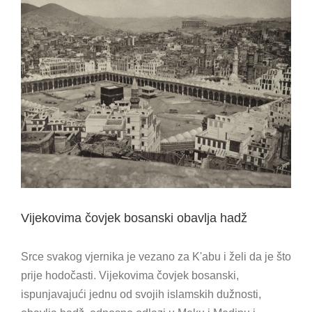
View
Larger
Image
Vijekovima čovjek bosanski obavlja hadž
Srce svakog vjernika je vezano za K'abu i želi da je što
prije hodočasti. Vijekovima čovjek bosanski,
ispunjavajući jednu od svojih islamskih dužnosti,