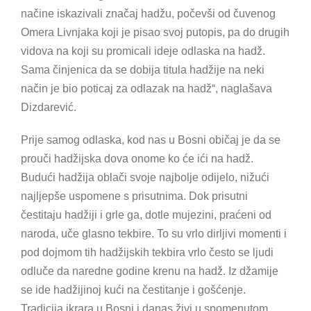
načine iskazivali značaj hadžu, počevši od čuvenog
Omera Livnjaka koji je pisao svoj putopis, pa do drugih
vidova na koji su promicali ideje odlaska na hadž.
Sama činjenica da se dobija titula hadžije na neki
način je bio poticaj za odlazak na hadž“, naglašava
Dizdarević.
Prije samog odlaska, kod nas u Bosni običaj je da se
prouči hadžijska dova onome ko će ići na hadž.
Budući hadžija oblači svoje najbolje odijelo, nižući
najljepše uspomene s prisutnima. Dok prisutni
čestitaju hadžiji i grle ga, dotle mujezini, praćeni od
naroda, uče glasno tekbire. To su vrlo dirljivi momenti i
pod dojmom tih hadžijskih tekbira vrlo često se ljudi
odluče da naredne godine krenu na hadž. Iz džamije
se ide hadžijinoj kući na čestitanje i gošćenje.
Tradicija ikrara u Bosni i danas živi u spomenutom