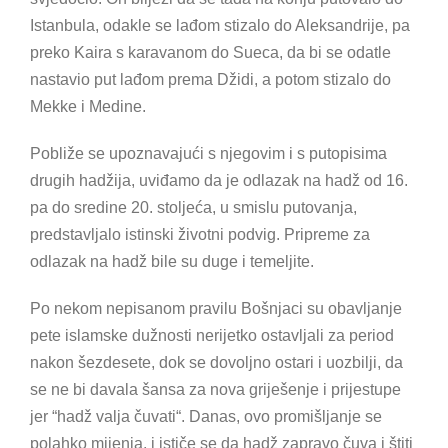
Istanbula, odakle se lađom stizalo do Aleksandrije, pa
preko Kaira s karavanom do Sueca, da bi se odatle
nastavio put lađom prema Džidi, a potom stizalo do
Mekke i Medine.
Pobliže se upoznavajući s njegovim i s putopisima
drugih hadžija, uviđamo da je odlazak na hadž od 16.
pa do sredine 20. stoljeća, u smislu putovanja,
predstavljalo istinski životni podvig. Pripreme za
odlazak na hadž bile su duge i temeljite.
Po nekom nepisanom pravilu Bošnjaci su obavljanje
pete islamske dužnosti nerijetko ostavljali za period
nakon šezdesete, dok se dovoljno ostari i uozbilji, da
se ne bi davala šansa za nova griješenje i prijestupe
jer “hadž valja čuvati“. Danas, ovo promišljanje se
polahko mijenja, i ističe se da hadž zapravo čuva i štiti