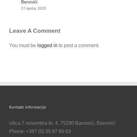
Banovići
B
27 Aprila, 2025
2
Leave A Comment
You must be
logged in
to post a comment.
Kontakt Informacije
Ulica 7 novembra br. 4, 75290 Banovići, Banovići
Phone: +387 (0) 35 87 60 63