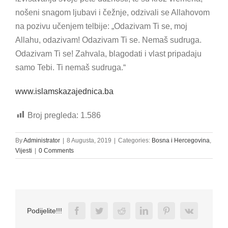
nošeni snagom ljubavi i čežnje, odzivali se Allahovom
na pozivu učenjem telbije: „Odazivam Ti se, moj
Allahu, odazivam! Odazivam Ti se. Nemaš sudruga.
Odazivam Ti se! Zahvala, blagodati i vlast pripadaju
samo Tebi. Ti nemaš sudruga.“
www.islamskazajednica.ba
Broj pregleda:
1.586
By
Administrator
|
8 Augusta, 2019
|
Categories:
Bosna i Hercegovina
,
Vijesti
|
0 Comments
Facebook
Twitter
Reddit
LinkedIn
Pinterest
Vk
Podijelite!!!