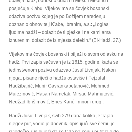
obavlja hadž, odnosno odlazi u Meku i Medinu i
posjećuje K'abu. Vijekovima se čovjek bosanski
odaziva pozivu kojeg je po Božijem naređenju
obznanio obnovitelj K'abe, Ibrahim, a.s.: „I oglasi
ljudima hadž! – dolazit će ti pješke i na kamilama
iznurenim; dolazit će iz mjesta dalekih.“ (El-Hadž, 27.)
Vijekovima čovjek bosanski i bilježi o svom odlasku na
hadž. Prvi zapis sačuvan je iz 1615. godine, kada se
jedinstvenom pozivu odazvao Jusuf Livnjak. Nakon
njega, pisane riječi o hadžu ostaviše i Fejzulah
Hadžibajrić, Munir Gavrankapetanović, Mehmed
Mujezinović, Hasan Nametak, Mirsad Mahmutović,
Nedžad Ibrišimović, Enes Karić i mnogi drugi.
Hadži Jusuf Livnjak, svih 379 dana koliko je trajao
njegov put, vodio je dnevnik, opisujući sve čemu je
svjedočio. On bilježi da se tada na konju putovalo do