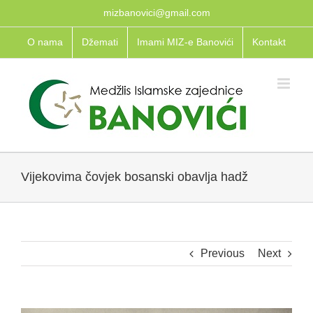
Skip
mizbanovici@gmail.com
to
O nama
Džemati
Imami MIZ-e Banovići
Kontakt
content
Vijekovima čovjek bosanski obavlja hadž
Previous
Next