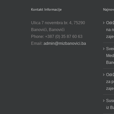
Kontakt Informacije
Najnovi
Ulica 7 novembra br. 4, 75290
Odr
Banovići, Banovići
na n
Phone: +387 (0) 35 87 60 63
zaje
Email:
admin@mizbanovici.ba
Sve
Medž
Bano
Odr
za p
zaje
Susr
iz B