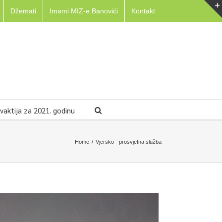
Džemati
Imami MIZ-e Banovići
Kontakt
aktija za 2021. godinu
Home
/
Vjersko - prosvjetna služba