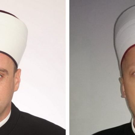
ević
i
Vjersko - prosvjetna služba