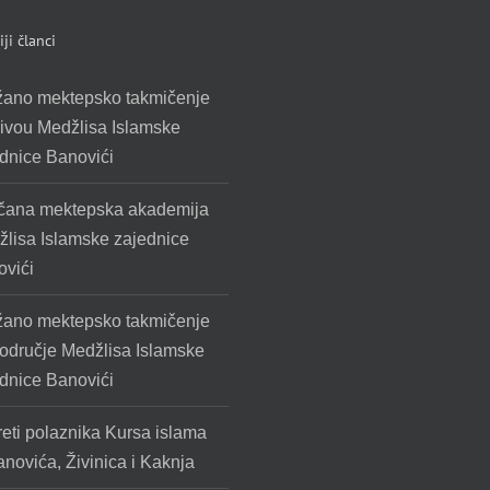
ji članci
žano mektepsko takmičenje
ivou Medžlisa Islamske
dnice Banovići
čana mektepska akademija
lisa Islamske zajednice
vići
žano mektepsko takmičenje
odručje Medžlisa Islamske
dnice Banovići
eti polaznika Kursa islama
anovića, Živinica i Kaknja