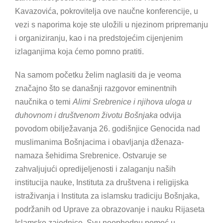
Kavazovića, pokrovitelja ove naučne konferencije, u
vezi s naporima koje ste uložili u njezinom pripremanju
i organiziranju, kao i na predstojećim cijenjenim
izlaganjima koja ćemo pomno pratiti.
Na samom početku želim naglasiti da je veoma
značajno što se današnji razgovor eminentnih
naučnika o temi
Alimi Srebrenice i njihova uloga u
duhovnom i društvenom životu Bošnjaka
odvija
povodom obilježavanja 26. godišnjice Genocida nad
muslimanima Bošnjacima i obavljanja dženaza-
namaza šehidima Srebrenice. Ostvaruje se
zahvaljujući opredijeljenosti i zalaganju naših
institucija nauke, Instituta za društvena i religijska
istraživanja i Instituta za islamsku tradiciju Bošnjaka,
podržanih od Uprave za obrazovanje i nauku Rijaseta
Islamske zajednice. Svu neophodnu pomoć u