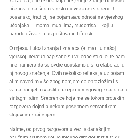
kazao da je to osoba koja posjeduje znanje odnosno
učenost u najširem smislu i u visokom stepenu. U
bosanskoj tradiciji se pojam
alim
odnosi na vjerskog
učenjaka – imama, muallima, muderrisa – koji u
narodu uživa status poštovane ličnosti.
O mjestu i ulozi znanja i znalaca (alima) i u našoj
vjerskoj literaturi napisane su vrijedne studije, te nam
nije namjera da se ovdje upuštamo u širu elaboraciju
njihovog značenja. Ovih nekoliko refleksija uz pojam
alim navodim više zbog namjere da obrazložim i s
vama podijelim vlastitu recepciju njegovog značenja u
sintagmi alimi Srebrenice koja me se tokom proteklih
razgovora dojmila nekom posebnom semantikom,
slojevitim značenjem.
Naime, od prvog razgovora u vezi s današnjim
naučnim skupom koji je inicirao direktor Instituta dr.