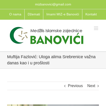
Skip
mizbanovici@gmail.com
to
O nama
Džemati
Imami MIZ-e Banovići
Kontakt
content
Muftija Fazlović: Uloga alima Srebrenice važna
danas kao i u prošlosti
Previous
Next