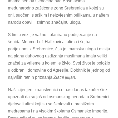
imama šehida Genocida nad Bošnjacima
međunarodno zaštićene zone Srebrenica u kojoj su
oni, suočeni s teškim i neizvjesnim prilikama, u našem
narodu obavili iznimno značajnu ulogu.
S tim u vezi je važno i planirano podsjećanje na
šehida Mehmed-ef. Hafizovića, alima i šejha
porijeklom iz Srebrenice, čija je imamska uloga i misija
na planu duhovnog uzdizanja muslimana imala veliki
značaj za vrijeme u kojem je živio. Svoj život je položio
u odbrani domovine od Agresije. Dobitnik je jednog od
najviših ratnih priznanja
Zlatni ljiljan
.
Naši cijenjeni znanstvenici će nas danas također šire
upoznati da su još od osmanskog perioda u Srebrenici
djelovali alimi koji su se školovali u prestižnim
medresama i na visokim školama Osmanske imperije.