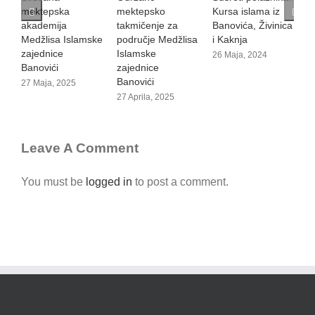
mektepsko
Kursa islama iz
m
18 Maja, 2024
takmičenje za
Banovića, Živinica
t
područje Medžlisa
i Kaknja
n
Islamske
I
26 Maja, 2024
zajednice
z
Banovići
B
27 Aprila, 2025
2
Leave A Comment
You must be
logged in
to post a comment.