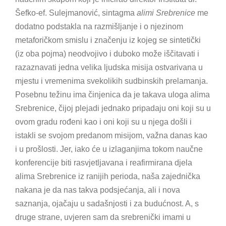
Šefko-ef. Sulejmanović, sintagma
alimi Srebrenice
me
dodatno podstakla na razmišljanje i o njezinom
metaforičkom smislu i značenju iz kojeg se sintetički
(iz oba pojma) neodvojivo i duboko može iščitavati i
razaznavati jedna velika ljudska misija ostvarivana u
mjestu i vremenima svekolikih sudbinskih prelamanja.
Posebnu težinu ima činjenica da je takava uloga alima
Srebrenice, čijoj plejadi jednako pripadaju oni koji su u
ovom gradu rođeni kao i oni koji su u njega došli i
istakli se svojom predanom misijom, važna danas kao
i u prošlosti. Jer, iako će u izlaganjima tokom naučne
konferencije biti rasvjetljavana i reafirmirana djela
alima Srebrenice iz ranijih perioda, naša zajednička
nakana je da nas takva podsjećanja, ali i nova
saznanja, ojačaju u sadašnjosti i za budućnost. A, s
druge strane, uvjeren sam da srebrenički imami u