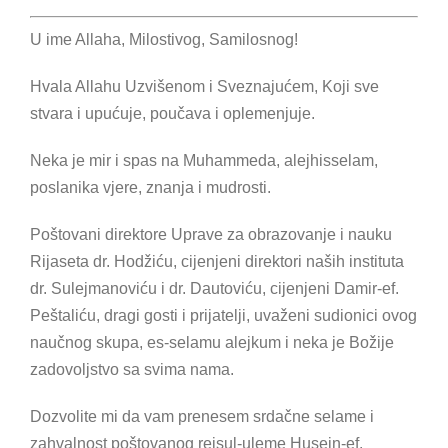
U ime Allaha, Milostivog, Samilosnog!
Hvala Allahu Uzvišenom i Sveznajućem, Koji sve
stvara i upućuje, poučava i oplemenjuje.
Neka je mir i spas na Muhammeda, alejhisselam,
poslanika vjere, znanja i mudrosti.
Poštovani direktore Uprave za obrazovanje i nauku
Rijaseta dr. Hodžiću, cijenjeni direktori naših instituta
dr. Sulejmanoviću i dr. Dautoviću, cijenjeni Damir-ef.
Peštaliću, dragi gosti i prijatelji, uvaženi sudionici ovog
naučnog skupa, es-selamu alejkum i neka je Božije
zadovoljstvo sa svima nama.
Dozvolite mi da vam prenesem srdačne selame i
zahvalnost poštovanog reisul-uleme Husein-ef.