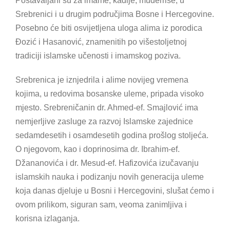
Postavaljani su za imame, kadije, muderrise, u
Srebrenici i u drugim područjima Bosne i Hercegovine.
Posebno će biti osvijetljena uloga alima iz porodica
Đozić i Hasanović, znamenitih po višestoljetnoj
tradiciji islamske učenosti i imamskog poziva.
Srebrenica je iznjedrila i alime novijeg vremena
kojima, u redovima bosanske uleme, pripada visoko
mjesto. Srebreničanin dr. Ahmed-ef. Smajlović ima
nemjerljive zasluge za razvoj Islamske zajednice
sedamdesetih i osamdesetih godina prošlog stoljeća.
O njegovom, kao i doprinosima dr. Ibrahim-ef.
Džananovića i dr. Mesud-ef. Hafizovića izučavanju
islamskih nauka i podizanju novih generacija uleme
koja danas djeluje u Bosni i Hercegovini, slušat ćemo i
ovom prilikom, siguran sam, veoma zanimljiva i
korisna izlaganja.