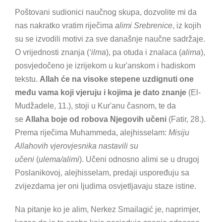
Poštovani sudionici naučnog skupa, dozvolite mi da
nas nakratko vratim riječima
alimi Srebrenice
, iz kojih
su se izvodili motivi za sve današnje naučne sadržaje.
O vrijednosti znanja (
‘ilma
), pa otuda i znalaca (
alima
),
posvjedočeno je izrijekom u kur'anskom i hadiskom
tekstu.
Allah će na visoke stepene uzdignuti one
među vama koji vjeruju i kojima je dato znanje
(El-
Mudžadele, 11.), stoji u Kur'anu časnom, te da
se
Allaha boje od robova Njegovih učeni
(Fatir, 28.).
Prema riječima Muhammeda, alejhisselam:
Misiju
Allahovih vjerovjesnika nastavili su
učeni
(
ulema/alimi
). Učeni odnosno alimi se u drugoj
Poslanikovoj, alejhisselam, predaji uspoređuju sa
zvijezdama jer oni ljudima osvjetljavaju staze istine.
Na pitanje ko je alim, Nerkez Smailagić je, naprimjer,