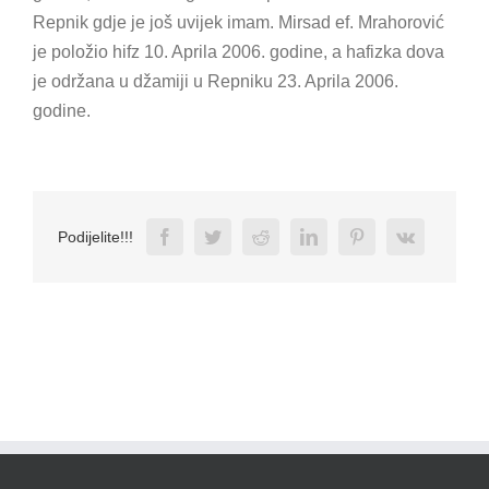
Repnik gdje je još uvijek imam. Mirsad ef. Mrahorović
je položio hifz 10. Aprila 2006. godine, a hafizka dova
je održana u džamiji u Repniku 23. Aprila 2006.
godine.
Facebook
Twitter
Reddit
LinkedIn
Pinterest
Vk
Podijelite!!!