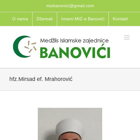
Skip
mizbanovici@gmail.com
to
O nama
Džemati
Imami MIZ-e Banovići
Kontakt
content
hfz.Mirsad ef. Mrahorović