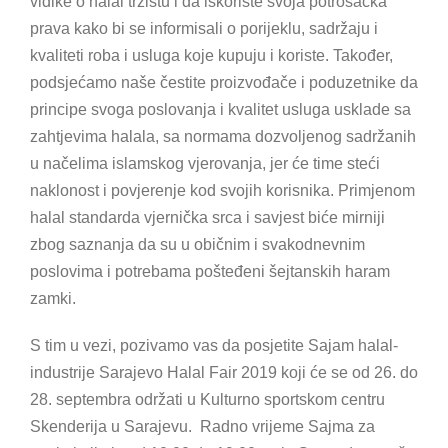
vidike o halal tržištu i da iskoriste svoja potrošačka
prava kako bi se informisali o porijeklu, sadržaju i
kvaliteti roba i usluga koje kupuju i koriste. Također,
podsjećamo naše čestite proizvođače i poduzetnike da
principe svoga poslovanja i kvalitet usluga usklade sa
zahtjevima halala, sa normama dozvoljenog sadržanih
u načelima islamskog vjerovanja, jer će time steći
naklonost i povjerenje kod svojih korisnika. Primjenom
halal standarda vjernička srca i savjest biće mirniji
zbog saznanja da su u običnim i svakodnevnim
poslovima i potrebama pošteđeni šejtanskih haram
zamki.
S tim u vezi, pozivamo vas da posjetite Sajam halal-
industrije Sarajevo Halal Fair 2019 koji će se od 26. do
28. septembra održati u Kulturno sportskom centru
Skenderija u Sarajevu. Radno vrijeme Sajma za