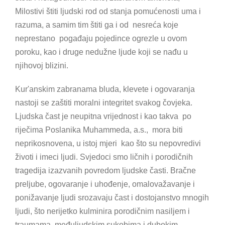
Milostivi štiti ljudski rod od stanja pomućenosti uma i
razuma, a samim tim štiti ga i od nesreća koje
neprestano pogađaju pojedince ogrezle u ovom
poroku, kao i druge nedužne ljude koji se nađu u
njihovoj blizini.
Kur'anskim zabranama bluda, klevete i ogovaranja
nastoji se zaštiti moralni integritet svakog čovjeka.
Ljudska čast je neupitna vrijednost i kao takva po
riječima Poslanika Muhammeda, a.s., mora biti
neprikosnovena, u istoj mjeri kao što su nepovredivi
životi i imeci ljudi. Svjedoci smo ličnih i porodičnih
tragedija izazvanih povredom ljudske časti. Bračne
preljube, ogovaranje i uhođenje, omalovažavanje i
ponižavanje ljudi srozavaju čast i dostojanstvo mnogih
ljudi, što nerijetko kulminira porodičnim nasiljem i
traumama, međuljudskim sukobima i dubokim