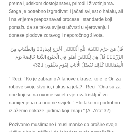
prema ljudskom dostojanstvu, prirodi i životinjama.
Stoga je potrebno izgrađivati i jačati svijest o halalu, ali
i na vrijeme prepoznavati procese i standarde koji
pomažu da se takva svijest učvrsti u vjerovanju i
donese plodove zdravog i neporočnog života.
قُلْ مَنْ حَرَّمَ ز۪ينَةَ اللّٰهِ الَّت۪ٓي اَخْرَجَ لِعِبَادِه۪ وَالطَّيِّبَاتِ مِنَ
الرِّزْقِۜ قُلْ هِيَ لِلَّذ۪ينَ اٰمَنُوا فِي الْحَيٰوةِ الدُّنْيَا خَالِصَةً يَوْمَ
الْقِيٰمَةِۜ كَذٰلِكَ نُفَصِّلُ الْاٰيَاتِ لِقَوْمٍ يَعْلَمُونَ ﴿32﴾
“ Reci: ‘ Ko je zabranio Allahove ukrase, koje je On za
robove svoje stvorio, i ukusna jela? ‘ Reci: “Ona su za
one koji su na ovome svijetu vjerovali isključivo
namijenjena na onome svijetu.” Eto tako mi podrobno
izlažemo dokaze ljudima koji znaju.” (Al-A’raf 32)
Pozivamo muslimane i muslimanke da prošire svoje