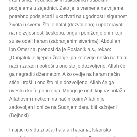
podjelama u zajednici. Zato je, s vremena na vrijeme,
potrebno podsjećati i ukazivati na ugodnost i sigurnost
života u svemu što je halal (dozvoljeno) i upozoravati
na neizvjesnost, tjeskobu, brigu i poniženje onih koji
su se odali haram (zabranjenim stvarima). Abdullah
ibn Omer r.a. prenosi da je Poslanik a.s., rekao:
„Dunjaluk je lijepo uživanje, pa ko ovdje nešto na halal
način zaradi i potroši u ono što je dozvoljeno, Allah će
ga nagraditi džennetom. A ko ovdje na haram način
stiče i troši u ono što nije dozvoljeno, Allah će ga
uvesti u kuću poniženja. Mnogo je onih koji raspolažu
Allahovim imetkom na način kojim Allah nije
zadovoljan i oni će na Sudnjem danu biti kažnjeni“.
(Bejheki)
Imajući u vidu značaj halala i harama, Islamska