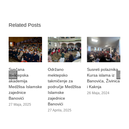
Related Posts
Održano
Susreti polaznika
Večer Kur'ana
O
mektepsko
Kursa islama iz
m
18 Maja, 2024
takmičenje za
Banovića, Živinica
t
ke
područje Medžlisa
i Kaknja
n
Islamske
I
26 Maja, 2024
zajednice
z
Banovići
B
27 Aprila, 2025
2