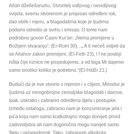
Allah džellešanuhu, Stvoritelj vidljivog i nevidljivog
svijeta, svemu stvorenom je propisao određeni rok,
dao oblik i mjeru, a blagodatima koje je ljudima
podario odredio je svrhu i smisao. O tome nam
podrobno govori Časni Kur'an: „Nema promjene u
Božijem stvaranju“, (Er-Rum 30), ..„ A ti nećeš vidjeti da
se Allahov zakon promijeni, (El-Feth 23), ! I ne postoji
ništa čije riznice ne posjedujemo, a od toga Mi dajemo
samo onoliko koliko je potrebno.“(El-Hidžr 21.)
Budući da je sve stvorio s mjerom i s ciljem, Milostivi je
ljudima uz mnogobrojne zemaljske blagodati i darove,
ipak, uskratio i zabranio određena djela i postupke.
Između ostaloga, zabranio nam je konzumiranje jela i
pića koja nam samo kratkotrajno mogu donijeti privid
zadovoljstva ali nam dugoročno mogu nanijeti samo
štetu i nelagodnosti. Tako, zabranom alkohola,