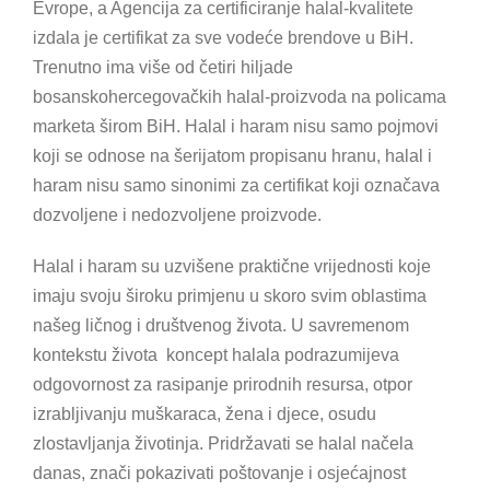
Evrope, a Agencija za certificiranje halal-kvalitete
izdala je certifikat za sve vodeće brendove u BiH.
Trenutno ima više od četiri hiljade
bosanskohercegovačkih halal-proizvoda na policama
marketa širom BiH. Halal i haram nisu samo pojmovi
koji se odnose na šerijatom propisanu hranu, halal i
haram nisu samo sinonimi za certifikat koji označava
dozvoljene i nedozvoljene proizvode.
Halal i haram su uzvišene praktične vrijednosti koje
imaju svoju široku primjenu u skoro svim oblastima
našeg ličnog i društvenog života. U savremenom
kontekstu života koncept halala podrazumijeva
odgovornost za rasipanje prirodnih resursa, otpor
izrabljivanju muškaraca, žena i djece, osudu
zlostavljanja životinja. Pridržavati se halal načela
danas, znači pokazivati poštovanje i osjećajnost