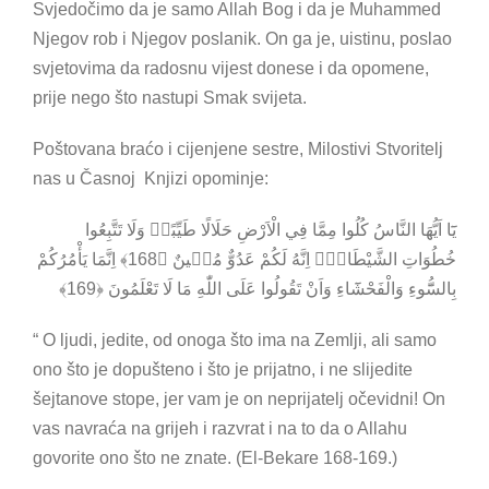
Svjedočimo da je samo Allah Bog i da je Muhammed
Njegov rob i Njegov poslanik. On ga je, uistinu, poslao
svjetovima da radosnu vijest donese i da opomene,
prije nego što nastupi Smak svijeta.
Poštovana braćo i cijenjene sestre, Milostivi Stvoritelj
nas u Časnoj Knjizi opominje:
يَٓا اَيُّهَا النَّاسُ كُلُوا مِمَّا فِي الْاَرْضِ حَلَالًا طَيِّبًاۘ وَلَا تَتَّبِعُوا
خُطُوَاتِ الشَّيْطَانِۜ اِنَّهُ لَكُمْ عَدُوٌّ مُب۪ينٌ ﴿168﴾ اِنَّمَا يَأْمُرُكُمْ
بِالسُّٓوءِ وَالْفَحْشَٓاءِ وَاَنْ تَقُولُوا عَلَى اللّٰهِ مَا لَا تَعْلَمُونَ ﴿169﴾
“ O ljudi, jedite, od onoga što ima na Zemlji, ali samo
ono što je dopušteno i što je prijatno, i ne slijedite
šejtanove stope, jer vam je on neprijatelj očevidni! On
vas navraća na grijeh i razvrat i na to da o Allahu
govorite ono što ne znate. (El-Bekare 168-169.)