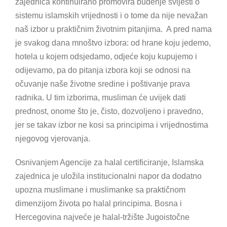
zajednica kontinuirano promovira buđenje svijesti o
sistemu islamskih vrijednosti i o tome da nije nevažan
naš izbor u praktičnim životnim pitanjima. A pred nama
je svakog dana mnoštvo izbora: od hrane koju jedemo,
hotela u kojem odsjedamo, odjeće koju kupujemo i
odijevamo, pa do pitanja izbora koji se odnosi na
očuvanje naše životne sredine i poštivanje prava
radnika. U tim izborima, musliman će uvijek dati
prednost, onome što je, čisto, dozvoljeno i pravedno,
jer se takav izbor ne kosi sa principima i vrijednostima
njegovog vjerovanja.
Osnivanjem Agencije za halal certificiranje, Islamska
zajednica je uložila institucionalni napor da dodatno
upozna muslimane i muslimanke sa praktičnom
dimenzijom života po halal principima. Bosna i
Hercegovina najveće je halal-tržište Jugoistočne