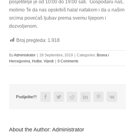
posjetitelje je od 10:00 do 19:00 sati. Gospodaru naš,
molimo Te da nas opskrbiš halal nafakom i da u našim
srcima povećaš ljubav prema svemu lijepom i
dozvoljenom.
Broj pregleda:
1.918
By
Administrator
|
28 Septembra, 2019
|
Categories:
Bosna i
Hercegovina
,
Hutbe
,
Vijesti
|
0 Comments
Facebook
Twitter
Reddit
LinkedIn
Pinterest
Vk
Podijelite!!!
About the Author:
Administrator