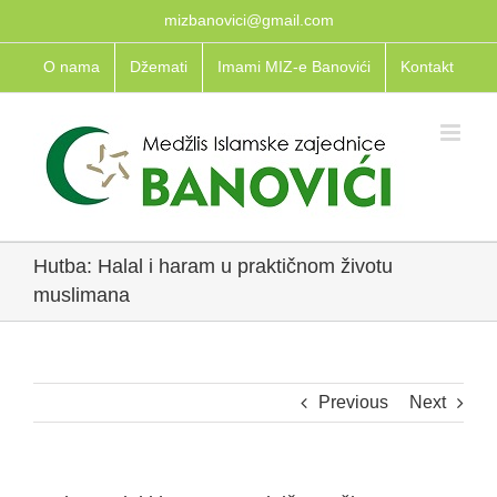
Skip
mizbanovici@gmail.com
to
O nama
Džemati
Imami MIZ-e Banovići
Kontakt
content
Hutba: Halal i haram u praktičnom životu
muslimana
Previous
Next