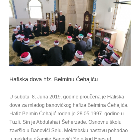
View
Larger
Image
Hafiska dova hfz. Belminu Ćehajiću
U subotu, 8. Juna 2019. godine proučena je Hafiska
dova za mladog banovićkog hafiza Belmina Ćehajića.
Hafiz Belmin Ćehajić rođen je 28.05.1997. godine u
Tuzli. Sin je Abdulaha i Šeherzade. Osnovnu školu
završio u Banovići Selu. Mektebsku nastavu pohađao
u mektebu džamije Banovići Selo kod Enes ef.