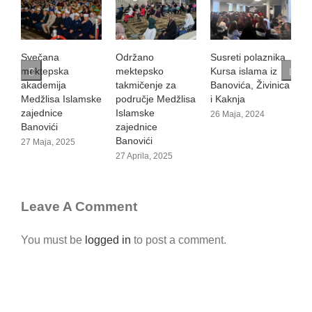
Svečana
Održano
Susreti polaznika
V
mektepska
mektepsko
Kursa islama iz
1
akademija
takmičenje za
Banovića, Živinica
Medžlisa Islamske
područje Medžlisa
i Kaknja
zajednice
Islamske
26 Maja, 2024
Banovići
zajednice
Banovići
27 Maja, 2025
27 Aprila, 2025
Leave A Comment
You must be
logged in
to post a comment.