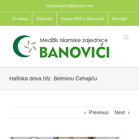
Skip
mizbanovici@gmail.com
to
O nama
Džemati
Imami MIZ-e Banovići
Kontakt
content
Hafiska dova hfz. Belminu Ćehajiću
Previous
Next