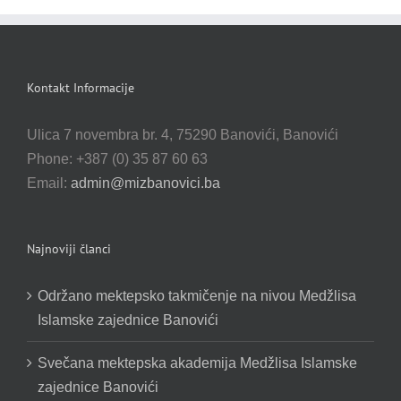
Kontakt Informacije
Ulica 7 novembra br. 4, 75290 Banovići, Banovići
Phone: +387 (0) 35 87 60 63
Email:
admin@mizbanovici.ba
Najnoviji članci
Održano mektepsko takmičenje na nivou Medžlisa
Islamske zajednice Banovići
Svečana mektepska akademija Medžlisa Islamske
zajednice Banovići