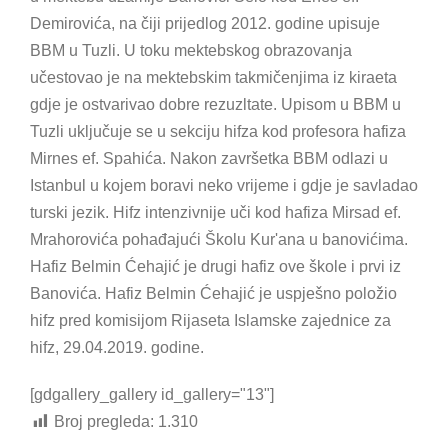
Demirovića, na čiji prijedlog 2012. godine upisuje
BBM u Tuzli. U toku mektebskog obrazovanja
učestovao je na mektebskim takmičenjima iz kiraeta
gdje je ostvarivao dobre rezuzltate. Upisom u BBM u
Tuzli uključuje se u sekciju hifza kod profesora hafiza
Mirnes ef. Spahića. Nakon završetka BBM odlazi u
Istanbul u kojem boravi neko vrijeme i gdje je savladao
turski jezik. Hifz intenzivnije uči kod hafiza Mirsad ef.
Mrahorovića pohađajući Školu Kur'ana u banovićima.
Hafiz Belmin Ćehajić je drugi hafiz ove škole i prvi iz
Banovića. Hafiz Belmin Ćehajić je uspješno položio
hifz pred komisijom Rijaseta Islamske zajednice za
hifz, 29.04.2019. godine.
[gdgallery_gallery id_gallery="13"]
Broj pregleda:
1.310