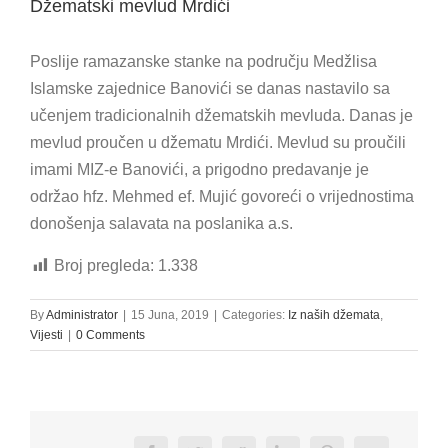
Džematski mevlud Mrdići
Poslije ramazanske stanke na području Medžlisa
Islamske zajednice Banovići se danas nastavilo sa
učenjem tradicionalnih džematskih mevluda. Danas je
mevlud proučen u džematu Mrdići. Mevlud su proučili
imami MIZ-e Banovići, a prigodno predavanje je
održao hfz. Mehmed ef. Mujić govoreći o vrijednostima
donošenja salavata na poslanika a.s.
Broj pregleda:
1.338
By
Administrator
|
15 Juna, 2019
|
Categories:
Iz naših džemata
,
Vijesti
|
0 Comments