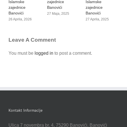
Islamske
zajednice
Islamske
2
zajednice
Banovići
zajednice
Banovići
Banovići
27 Maja, 2025
26 Aprila, 2026
27 Aprila, 2025
Leave A Comment
You must be
logged in
to post a comment.
Kontakt Informacije
Ulica 7 novembra br. 4, 75290 Banovići, Banovići