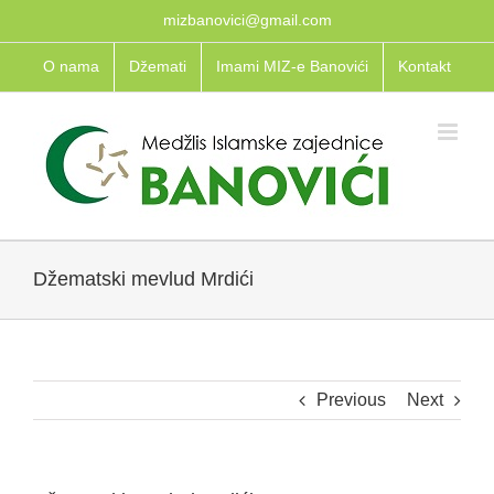
Skip
mizbanovici@gmail.com
to
O nama
Džemati
Imami MIZ-e Banovići
Kontakt
content
Džematski mevlud Mrdići
Previous
Next