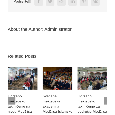
Facebook
Twitter
Reddit
LinkedIn
Pinterest
Vk
Podijelite!!!
About the Author:
Administrator
Related Posts
Održano
Svečana
Održano
S
mektepsko
mektepska
mektepsko
K
takmičenje na
akademija
takmičenje za
B
nivou Medžlisa
Medžlisa Islamske
područje Medžlisa
i