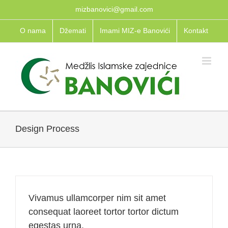
Skip
mizbanovici@gmail.com
to
O nama
Džemati
Imami MIZ-e Banovići
Kontakt
content
Design Process
Vivamus ullamcorper nim sit amet
consequat laoreet tortor tortor dictum
egestas urna.