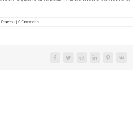
 Process
|
0 Comments
Facebook
Twitter
Reddit
LinkedIn
Pinterest
Vk