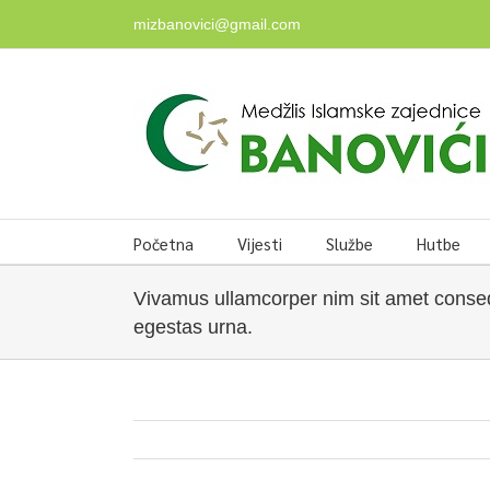
Skip
mizbanovici@gmail.com
to
content
Početna
Vijesti
Službe
Hutbe
Vivamus ullamcorper nim sit amet consequ
egestas urna.