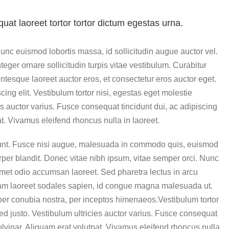
at laoreet tortor tortor dictum egestas urna.
unc euismod lobortis massa, id sollicitudin augue auctor vel.
nteger ornare sollicitudin turpis vitae vestibulum. Curabitur
tesque laoreet auctor eros, et consectetur eros auctor eget.
ing elit. Vestibulum tortor nisi, egestas eget molestie
es auctor varius. Fusce consequat tincidunt dui, ac adipiscing
at. Vivamus eleifend rhoncus nulla in laoreet.
nt. Fusce nisi augue, malesuada in commodo quis, euismod
orper blandit. Donec vitae nibh ipsum, vitae semper orci. Nunc
t amet odio accumsan laoreet. Sed pharetra lectus in arcu
tiam laoreet sodales sapien, id congue magna malesuada ut.
t per conubia nostra, per inceptos himenaeos.Vestibulum tortor
sed justo. Vestibulum ultricies auctor varius. Fusce consequat
pulvinar. Aliquam erat volutpat. Vivamus eleifend rhoncus nulla