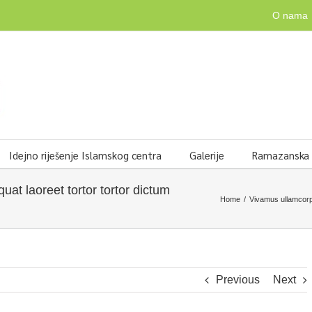
O nama
Idejno riješenje Islamskog centra
Galerije
Ramazanska v
at laoreet tortor tortor dictum
Home
/
Vivamus ullamcorpe
Previous
Next