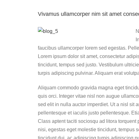
Vivamus ullamcorper nim sit amet consequ
N
I
faucibus ullamcorper lorem sed egestas. Pellen
Lorem ipsum dolor sit amet, consectetur adipisc
tincidunt, tempus sed justo. Vestibulum ultrici
turpis adipiscing pulvinar. Aliquam erat volutp
Aliquam commodo gravida magna eget tincidu
quis orci. Integer vitae nisl non augue ullamc
sed elit in nulla auctor imperdiet. Ut a nisl si
pellentesque et iaculis justo pellentesque. E
Class aptent taciti sociosqu ad litora torquen
nisi, egestas eget molestie tincidunt, tempus 
tincidunt dui, ac adipiscing turpis adipiscing 