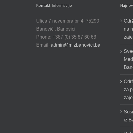
Kontakt Informacije
Najnovi
Ulica 7 novembra br. 4, 75290
Odr
Banovići, Banovići
na n
Phone: +387 (0) 35 87 60 63
zaje
Email:
admin@mizbanovici.ba
Sve
Medž
Bano
Odr
za p
zaje
Susr
iz B