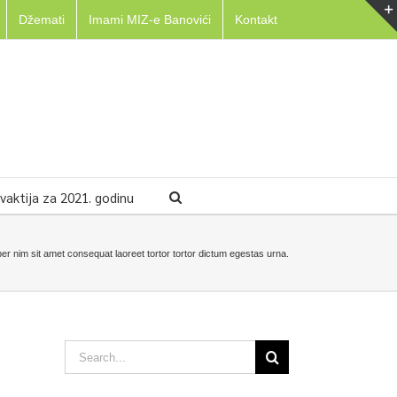
Džemati
Imami MIZ-e Banovići
Kontakt
aktija za 2021. godinu
r nim sit amet consequat laoreet tortor tortor dictum egestas urna.
Search
for: