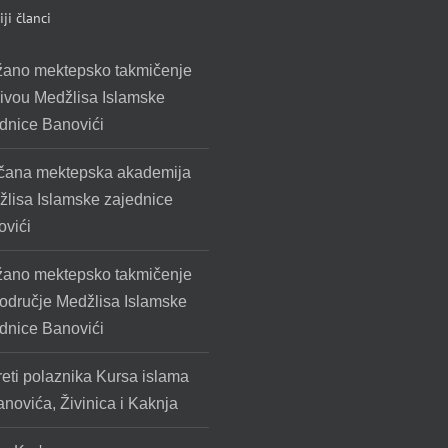
ji članci
žano mektepsko takmičenje
ivou Medžlisa Islamske
dnice Banovići
čana mektepska akademija
lisa Islamske zajednice
vići
žano mektepsko takmičenje
odručje Medžlisa Islamske
dnice Banovići
eti polaznika Kursa islama
anovića, Živinica i Kaknja