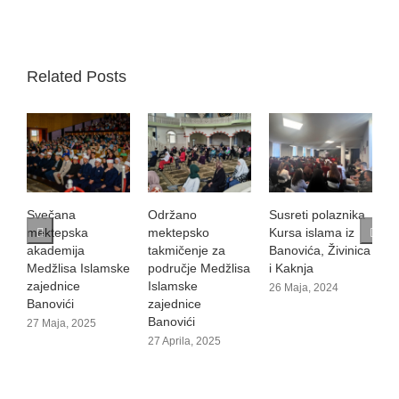
Related Posts
Svečana
Održano
Susreti polaznika
V
mektepska
mektepsko
Kursa islama iz
1
akademija
takmičenje za
Banovića, Živinica
Medžlisa Islamske
područje Medžlisa
i Kaknja
zajednice
Islamske
26 Maja, 2024
Banovići
zajednice
Banovići
27 Maja, 2025
27 Aprila, 2025