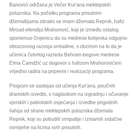
Banovići održana je Večer Kur'ana mektepskih
polaznika. Na početku programa prisutnim
džematlijama obratio se imam džemata Repnik, hafiz
Mirsad-efendija Mrahorović, koji je između ostalog
spomenuo činjenicu da su medrese kolijevka odgojno-
obrazovnog razvoja omladine, s obzirom na to da je
učenica četvrtog razreda Behram-begove medrese
Elma Čamdžić uz dogovor s hafizom Mrahorovićem
vrijedno radila na pripremi i realizaciji programa.
Program se sastojao od učenja Kur'ana, poučnih
dramskih izvedbi, s naglaskom na izgradnju i očuvanje
vjerskih i patriotskih osjećanja i izvedbe prigodnih
ilahija od strane mektepskih polaznika džemata
Repnik, koji su pobudili simpatije i izmamili srdačne
osmijehe na licima svih prisutnih.