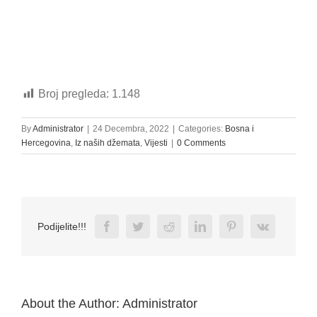
Broj pregleda:
1.148
By
Administrator
|
24 Decembra, 2022
|
Categories:
Bosna i
Hercegovina
,
Iz naših džemata
,
Vijesti
|
0 Comments
Facebook
Twitter
Reddit
LinkedIn
Pinterest
Vk
Podijelite!!!
About the Author:
Administrator