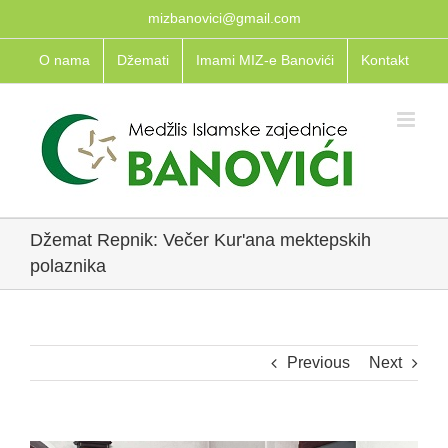
Skip
mizbanovici@gmail.com
to
O nama
Džemati
Imami MIZ-e Banovići
Kontakt
content
Džemat Repnik: Večer Kur'ana mektepskih
polaznika
Previous
Next