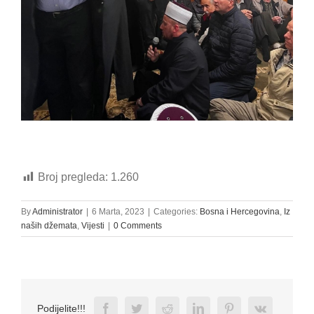
Broj pregleda:
1.260
By
Administrator
|
6 Marta, 2023
|
Categories:
Bosna i Hercegovina
,
Iz
naših džemata
,
Vijesti
|
0 Comments
Facebook
Twitter
Reddit
LinkedIn
Pinterest
Vk
Podijelite!!!