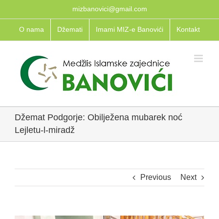
Skip
mizbanovici@gmail.com
to
O nama
Džemati
Imami MIZ-e Banovići
Kontakt
content
Džemat Podgorje: Obilježena mubarek noć
Lejletu-l-miradž
Previous
Next