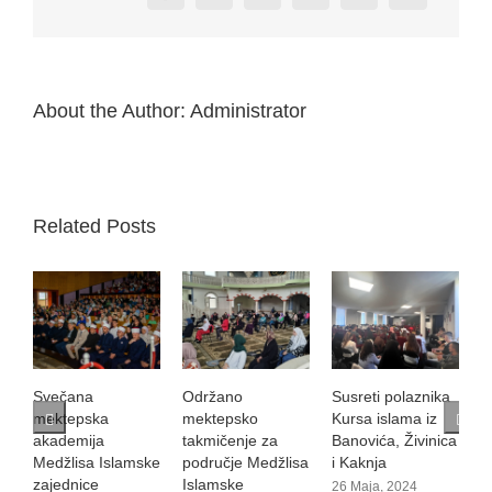
About the Author:
Administrator
Related Posts
Održano
Susreti polaznika
Večer Kur'ana
O
mektepsko
Kursa islama iz
m
18 Maja, 2024
takmičenje za
Banovića, Živinica
t
područje Medžlisa
i Kaknja
n
Islamske
I
26 Maja, 2024