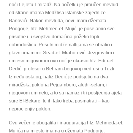
noći Lejletu-l-miradž. Na početku je proučen mevlud
od strane imama Medžlisa Islamske zajednice
Banovići. Nakon mevluda, novi imam džemata
Podgorje, hfz. Mehmed-ef. Mujić je poselamio sve
prisutne i u svojstvu domaćina poželio toplu
dobrodošlicu. Prisutnim džematlijama se obratio i
glavni imam mr. Sead-ef. Mrahorović. Jezgrovitim i
umjesnim govorom ovu noć je ukrasio hfz. Edin-ef.
Dedić, profesor u Behram-begovoj medresi u Tuzli.
Između ostalog, hafiz Dedić je podsjetio na dva
miradžska poklona Pejgamberu, alejhi-selam, i
njegovom ummetu, a to su namaz i tri posljednja ajeta
sure El-Bekare, te ih tako treba posmatrati – kao
neprocjenjiv poklon.
Ovu večer je obogatila i inauguracija hfz. Mehmeda-ef.
Mujića na mjesto imama u džematu Podgorje.