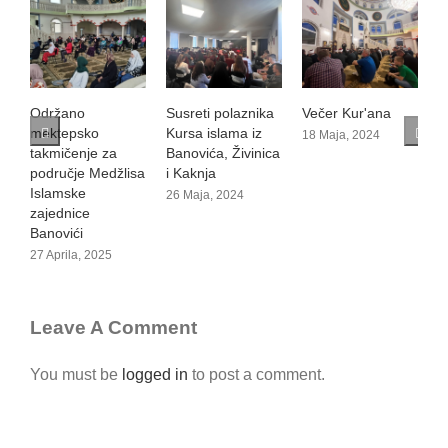
Održano
Susreti polaznika
Večer Kur'ana
O
mektepsko
Kursa islama iz
m
18 Maja, 2024
takmičenje za
Banovića, Živinica
t
područje Medžlisa
i Kaknja
p
Islamske
I
26 Maja, 2024
zajednice
z
Banovići
B
27 Aprila, 2025
2
Leave A Comment
You must be
logged in
to post a comment.