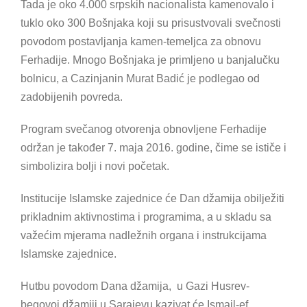
Tada je oko 4.000 srpskih nacionalista kamenovalo i
tuklo oko 300 Bošnjaka koji su prisustvovali svečnosti
povodom postavljanja kamen-temeljca za obnovu
Ferhadije. Mnogo Bošnjaka je primljeno u banjalučku
bolnicu, a Cazinjanin Murat Badić je podlegao od
zadobijenih povreda.
Program svečanog otvorenja obnovljene Ferhadije
održan je također 7. maja 2016. godine, čime se ističe i
simbolizira bolji i novi početak.
Institucije Islamske zajednice će Dan džamija obilježiti
prikladnim aktivnostima i programima, a u skladu sa
važećim mjerama nadležnih organa i instrukcijama
Islamske zajednice.
Hutbu povodom Dana džamija, u Gazi Husrev-
begovoj džamiji u Sarajevu kazivat će Ismail-ef.