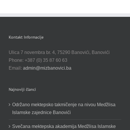
Kontakt Informacije
Ulica 7 novembra br. 4, 75290 Banovići, Banovići
Phone: +387 (0) 35 87 60 63
Email:
admin@mizbanovici.ba
Najnoviji članci
Održano mektepsko takmičenje na nivou Medžlisa
Islamske zajednice Banovići
Svečana mektepska akademija Medžlisa Islamske