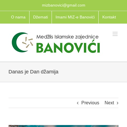
Skip
mizbanovici@gmail.com
to
O nama
Džemati
Imami MIZ-e Banovići
Kontakt
content
Danas je Dan džamija
Previous
Next