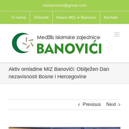
Skip
mizbanovici@gmail.com
to
O nama
Džemati
Imami MIZ-e Banovići
Kontakt
content
Aktiv omladine MIZ Banovići: Obilježen Dan
nezavisnosti Bosne i Hercegovine
Previous
Next