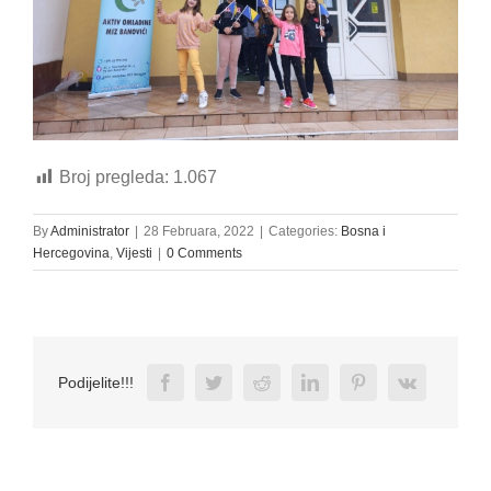
Broj pregleda:
1.067
By
Administrator
|
28 Februara, 2022
|
Categories:
Bosna i
Hercegovina
,
Vijesti
|
0 Comments
Facebook
Twitter
Reddit
LinkedIn
Pinterest
Vk
Podijelite!!!