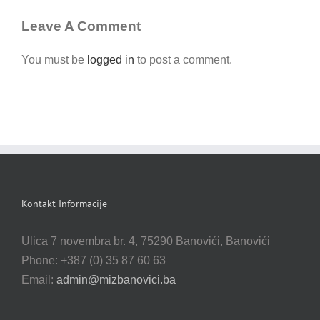
Leave A Comment
You must be
logged in
to post a comment.
Kontakt Informacije
Ulica 7 novembra br. 4, 75290 Banovići, Banovići
Phone: +387 (0) 35 87 60 63
Email:
admin@mizbanovici.ba