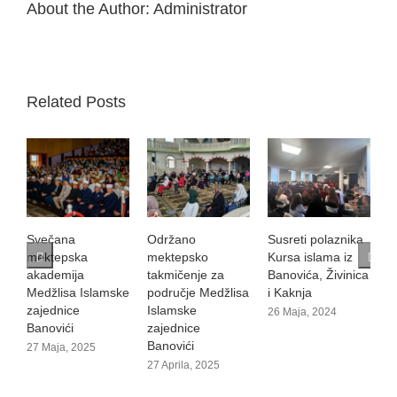
About the Author:
Administrator
Related Posts
Svečana
Održano
Susreti polaznika
V
mektepska
mektepsko
Kursa islama iz
18
akademija
takmičenje za
Banovića, Živinica
Medžlisa Islamske
područje Medžlisa
i Kaknja
zajednice
Islamske
26 Maja, 2024
Banovići
zajednice
Banovići
27 Maja, 2025
27 Aprila, 2025