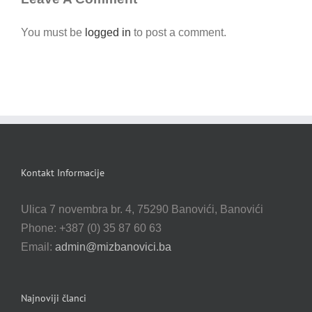
You must be
logged in
to post a comment.
Kontakt Informacije
Ulica 7 novembra br. 4, 75290 Banovići, Banovići
Phone: +387 (0) 35 87 60 63
Email:
admin@mizbanovici.ba
Najnoviji članci