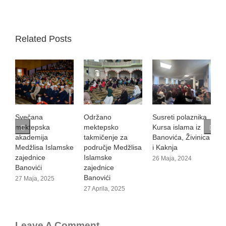
Related Posts
Svečana
Održano
Susreti polaznika
V
mektepska
mektepsko
Kursa islama iz
1
akademija
takmičenje za
Banovića, Živinica
Medžlisa Islamske
područje Medžlisa
i Kaknja
zajednice
Islamske
26 Maja, 2024
Banovići
zajednice
Banovići
27 Maja, 2025
27 Aprila, 2025
Leave A Comment