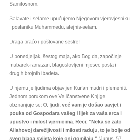
Samilosnom.
Salavate i selame upućujemo Njegovom vjerovjesniku
i poslaniku Muhammedu, alejhis-selam.
Draga braćo i poštovane sestre!
U ponedjeljak, šestog maja, ako Bog da, započinje
mubarek-ramazan, blagoslovljeni mjesec posta i
drugih brojnih ibadeta.
U njemu je ljudima objavljen Kur'an mudri i plemeniti.
Jednom porukom ove Veličanstvene Knjige
obznanjuje se:
O, ljudi, već vam je došao savjet i
pouka od Gospodara vašeg i lijek za vaša srca i
upustvo i milost vjernicima. Reci: ”Neka se zato
Allahovoj darežljivosti i milosti raduju, to je bolje od
sveg blaga svijeta koje oni gomilaju.”
(Junus, 57-