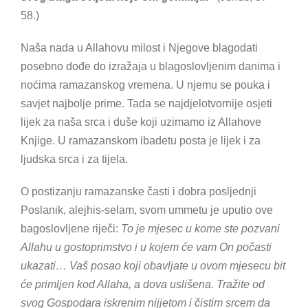
58.)
Naša nada u Allahovu milost i Njegove blagodati
posebno dođe do izražaja u blagoslovljenim danima i
noćima ramazanskog vremena. U njemu se pouka i
savjet najbolje prime. Tada se najdjelotvornije osjeti
lijek za naša srca i duše koji uzimamo iz Allahove
Knjige. U ramazanskom ibadetu posta je lijek i za
ljudska srca i za tijela.
O postizanju ramazanske časti i dobra posljednji
Poslanik, alejhis-selam, svom ummetu je uputio ove
bagoslovljene riječi:
To je mjesec u kome ste pozvani
Allahu u gostoprimstvo i u kojem će vam On počasti
ukazati… Vaš posao koji obavljate u ovom mjesecu bit
će primljen kod Allaha, a dova uslišena. Tražite od
svog Gospodara iskrenim nijjetom i čistim srcem da