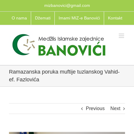
Skip
mizbanovici@gmail.com
to
O nama
Džemati
Imami MIZ-e Banovići
Kontakt
content
Ramazanska poruka muftije tuzlanskog Vahid-
ef. Fazlovića
Previous
Next