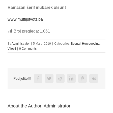
Ramazan šerif mubarek olsun!
www.muftijstvotz.ba
Broj pregleda:
1.061
By
Administrator
|
5 Maja, 2019
|
Categories:
Bosna i Hercegovina
,
Vijesti
|
0 Comments
Facebook
Twitter
Reddit
LinkedIn
Pinterest
Vk
Podijelite!!!
About the Author:
Administrator