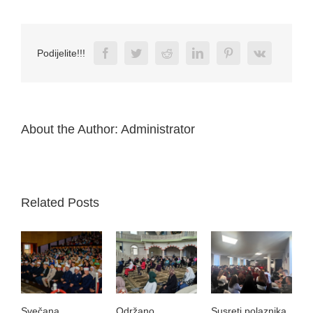
Facebook
Twitter
Reddit
LinkedIn
Pinterest
Vk
Podijelite!!!
About the Author:
Administrator
Related Posts
Svečana
Održano
Susreti polaznika
V