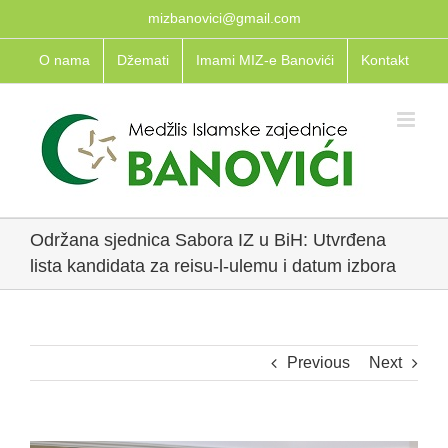
Skip
mizbanovici@gmail.com
to
O nama
Džemati
Imami MIZ-e Banovići
Kontakt
content
Održana sjednica Sabora IZ u BiH: Utvrđena
lista kandidata za reisu-l-ulemu i datum izbora
Previous
Next