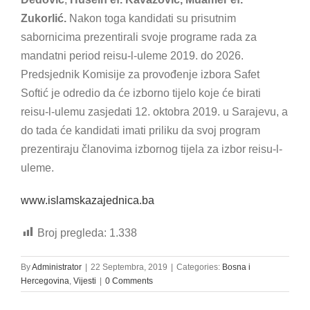
Zukorlić.
Nakon toga kandidati su prisutnim
sabornicima prezentirali svoje programe rada za
mandatni period reisu-l-uleme 2019. do 2026.
Predsjednik Komisije za provođenje izbora Safet
Softić je odredio da će izborno tijelo koje će birati
reisu-l-ulemu zasjedati 12. oktobra 2019. u Sarajevu, a
do tada će kandidati imati priliku da svoj program
prezentiraju članovima izbornog tijela za izbor reisu-l-
uleme.
www.islamskazajednica.ba
Broj pregleda:
1.338
By
Administrator
|
22 Septembra, 2019
|
Categories:
Bosna i
Hercegovina
,
Vijesti
|
0 Comments