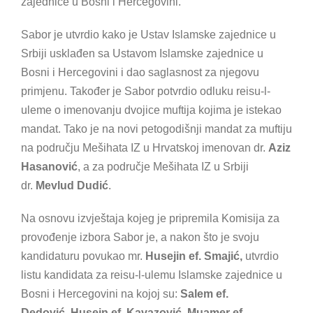
zajednice u Bosni i Hercegovini.
Sabor je utvrdio kako je Ustav Islamske zajednice u
Srbiji usklađen sa Ustavom Islamske zajednice u
Bosni i Hercegovini i dao saglasnost za njegovu
primjenu. Također je Sabor potvrdio odluku reisu-l-
uleme o imenovanju dvojice muftija kojima je istekao
mandat. Tako je na novi petogodišnji mandat za muftiju
na području Mešihata IZ u Hrvatskoj imenovan dr.
Aziz
Hasanović
, a za područje Mešihata IZ u Srbiji
dr.
Mevlud Dudić
.
Na osnovu izvještaja kojeg je pripremila Komisija za
provođenje izbora Sabor je, a nakon što je svoju
kandidaturu povukao mr.
Husejin ef. Smajić,
utvrdio
listu kandidata za reisu-l-ulemu Islamske zajednice u
Bosni i Hercegovini na kojoj su:
Salem ef.
Dedović
,
Husein ef. Kavazović, Muamer ef.