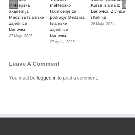
mektepska
mektepsko
Kursa islama iz
1
akademija
takmičenje za
Banovića, Živinica
Medžlisa Islamske
područje Medžlisa
i Kaknja
zajednice
Islamske
26 Maja, 2024
Banovići
zajednice
Banovići
27 Maja, 2025
27 Aprila, 2025
Leave A Comment
You must be
logged in
to post a comment.