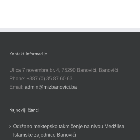
Kontakt Informacije
Ulica 7 novembra br. 4, 75290 Banovići, Banovići
Phone: +387 (0) 35 87 60 63
Email:
admin@mizbanovici.ba
Najnoviji članci
Održano mektepsko takmičenje na nivou Medžlisa
Islamske zajednice Banovići