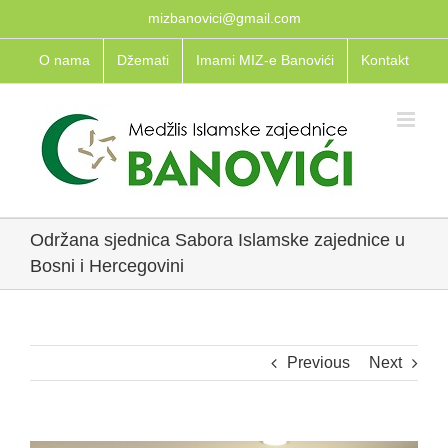
Skip
mizbanovici@gmail.com
to
O nama
Džemati
Imami MIZ-e Banovići
Kontakt
content
Održana sjednica Sabora Islamske zajednice u
Bosni i Hercegovini
Previous
Next