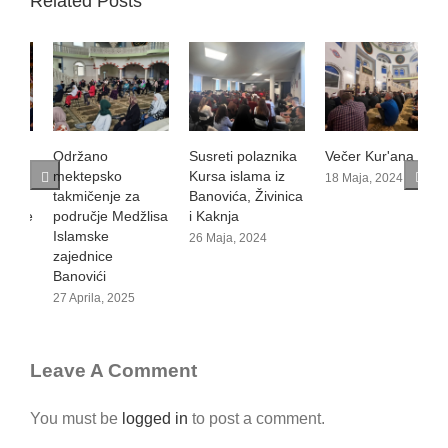
Related Posts
Održano
Susreti polaznika
Večer Kur'ana
O
mektepsko
Kursa islama iz
m
18 Maja, 2024
takmičenje za
Banovića, Živinica
t
područje Medžlisa
i Kaknja
n
Islamske
I
26 Maja, 2024
zajednice
z
Banovići
B
27 Aprila, 2025
2
Leave A Comment
You must be
logged in
to post a comment.