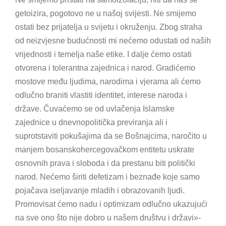
getoizira, pogotovo ne u našoj svijesti. Ne smijemo
ostati bez prijatelja u svijetu i okruženju. Zbog straha
od neizvjesne budućnosti mi nećemo odustati od naših
vrijednosti i temelja naše etike. I dalje ćemo ostati
otvorena i tolerantna zajednica i narod. Gradićemo
mostove među ljudima, narodima i vjerama ali ćemo
odlučno braniti vlastiti identitet, interese naroda i
države. Čuvaćemo se od uvlačenja Islamske
zajednice u dnevnopolitička previranja ali i
suprotstaviti pokušajima da se Bošnajcima, naročito u
manjem bosanskohercegovačkom entitetu uskrate
osnovnih prava i sloboda i da prestanu biti politički
narod. Nećemo širiti defetizam i beznađe koje samo
pojačava iseljavanje mladih i obrazovanih ljudi.
Promovisat ćemo nadu i optimizam odlučno ukazujući
na sve ono što nije dobro u našem društvu i državi»-