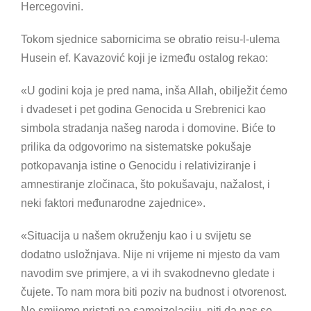
Hercegovini.
Tokom sjednice sabornicima se obratio reisu-l-ulema
Husein ef. Kavazović koji je između ostalog rekao:
«U godini koja je pred nama, inša Allah, obilježit ćemo
i dvadeset i pet godina Genocida u Srebrenici kao
simbola stradanja našeg naroda i domovine. Biće to
prilika da odgovorimo na sistematske pokušaje
potkopavanja istine o Genocidu i relativiziranje i
amnestiranje zločinaca, što pokušavaju, nažalost, i
neki faktori međunarodne zajednice».
«Situacija u našem okruženju kao i u svijetu se
dodatno usložnjava. Nije ni vrijeme ni mjesto da vam
navodim sve primjere, a vi ih svakodnevno gledate i
čujete. To nam mora biti poziv na budnost i otvorenost.
Ne smijemo pristati na samoizolaciju, niti da nas se