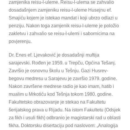
zamjenika reisu-l-uleme. Reisu-l-ulema se zahvalio
dosadašnjem zamjeniku reisu-l-uleme Husejnu ef.
Smajiću kojem je istekao mandat i koji ubrzo odlazi u
penziju. Nakon toga zamjenik reisu-l-uleme je položio
zakletvu i zahvalio se reisu-l-ulemi i sabornicima na
povjerenju.
Dr. Enes ef. Ljevaković je dosadašnji muftija
sarajevski. Rođen je 1959. u Trepču, Općina Tešanj.
Završio je osnovnu školu u Tešnju. Gazi Husrev-
begovu medresu u Sarajevu je završio 1979. godine.
Nakon završene medrese radio je kao imam, hatib i
mualim u Mrkotiću kod Tešnja tokom 1980. godine.
Fakultetsko obrazovanje je stekao na Fakultetu
šerijatskog prava u Rijadu. Na istom Fakultetu (Odsjek
za fikh i usuli fikh) odbranio je magistarski rad u oblasti
fikha. Doktorsku disertaciju pod naslovom: „Analogija