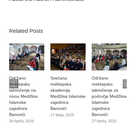
Related Posts
Održano
Svečana
Održano
S
mektepsko
mektepska
mektepsko
K
takmičenje na
akademija
takmičenje za
B
nivou Medžlisa
Medžlisa Islamske
područje Medžlisa
i
Islamske
zajednice
Islamske
2
zajednice
Banovići
zajednice
Banovići
Banovići
27 Maja, 2025
26 Aprila, 2026
27 Aprila, 2025