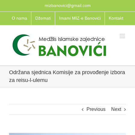
Skip
mizbanovici@gmail.com
to
O nama
Džemati
Imami MIZ-e Banovići
Kontakt
content
Održana sjednica Komisije za provođenje izbora
za reisu-l-ulemu
Previous
Next