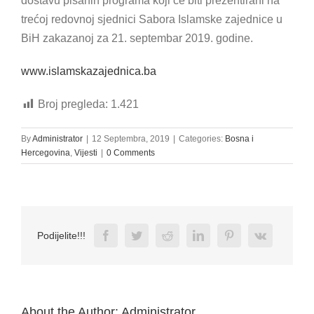
dostavu pisanih programa koji će biti prezentirani na
trećoj redovnoj sjednici Sabora Islamske zajednice u
BiH zakazanoj za 21. septembar 2019. godine.
www.islamskazajednica.ba
Broj pregleda:
1.421
By
Administrator
|
12 Septembra, 2019
|
Categories:
Bosna i
Hercegovina
,
Vijesti
|
0 Comments
Facebook
Twitter
Reddit
LinkedIn
Pinterest
Vk
Podijelite!!!
About the Author:
Administrator