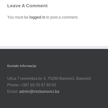
Leave A Comment
You must be
logged in
to post a comment.
Kontakt Informacije
Ulica 7 novembra br. 4, 75290 Banovići, Banovići
Phone: +387 (0) 35 87 60 63
Email:
admin@mizbanovici.ba