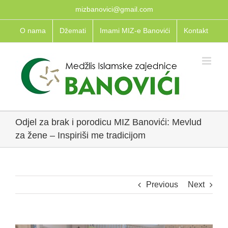
Skip
mizbanovici@gmail.com
to
O nama
Džemati
Imami MIZ-e Banovići
Kontakt
content
Odjel za brak i porodicu MIZ Banovići: Mevlud
za žene – Inspiriši me tradicijom
Previous
Next