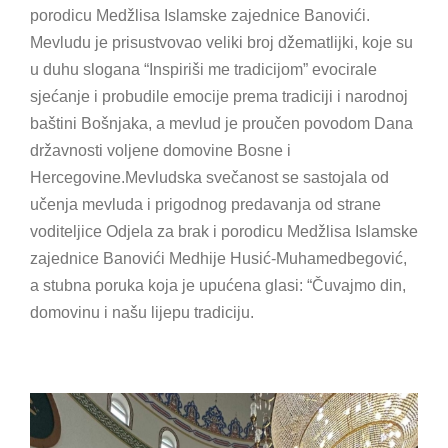
porodicu Medžlisa Islamske zajednice Banovići.
Mevludu je prisustvovao veliki broj džematlijki, koje su
u duhu slogana “Inspiriši me tradicijom” evocirale
sjećanje i probudile emocije prema tradiciji i narodnoj
baštini Bošnjaka, a mevlud je proučen povodom Dana
državnosti voljene domovine Bosne i
Hercegovine.Mevludska svečanost se sastojala od
učenja mevluda i prigodnog predavanja od strane
voditeljice Odjela za brak i porodicu Medžlisa Islamske
zajednice Banovići Medhije Husić-Muhamedbegović,
a stubna poruka koja je upućena glasi: “Čuvajmo din,
domovinu i našu lijepu tradiciju.