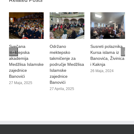
Svečana
Održano
Susreti polaznika
V
mektepska
mektepsko
Kursa islama iz
1
akademija
takmičenje za
Banovića, Živinica
Medžlisa Islamske
područje Medžlisa
i Kaknja
zajednice
Islamske
26 Maja, 2024
Banovići
zajednice
Banovići
27 Maja, 2025
27 Aprila, 2025