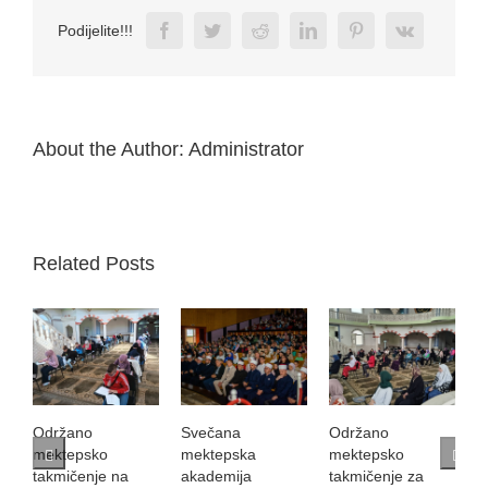
Facebook
Twitter
Reddit
LinkedIn
Pinterest
Vk
Podijelite!!!
About the Author:
Administrator
Related Posts
Održano
Svečana
Održano
S
mektepsko
mektepska
mektepsko
K
takmičenje na
akademija
takmičenje za
B