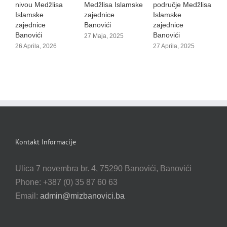
nivou Medžlisa
Medžlisa Islamske
područje Medžlisa
i
Islamske
zajednice
Islamske
2
zajednice
Banovići
zajednice
Banovići
Banovići
27 Maja, 2025
26 Aprila, 2026
27 Aprila, 2025
Kontakt Informacije
Ulica 7 novembra br. 4, 75290 Banovići, Banovići
Phone: +387 (0) 35 87 60 63
Email:
admin@mizbanovici.ba