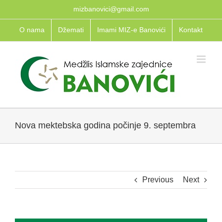
Skip
mizbanovici@gmail.com
to
O nama
Džemati
Imami MIZ-e Banovići
Kontakt
content
Nova mektebska godina počinje 9. septembra
Previous
Next