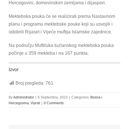
Hercegovini, domovinskim zemljama i dijaspori.
Mektebska pouka će se realizirati prema Nastavnom
planu i programu mektebske pouke koji su usvojili i
odobrili Rijaset i Vijeće muftija Islamske zajednice.
Na području Muftiluka tuzlanskog mektebska pouka
počinje u 359 mekteba i na 167 punkta.
Izvor
Broj pregleda:
761
By
Administrator
|
6 Septembra, 2023
|
Categories:
Bosna i
Hercegovina
,
Vijesti
|
0 Comments