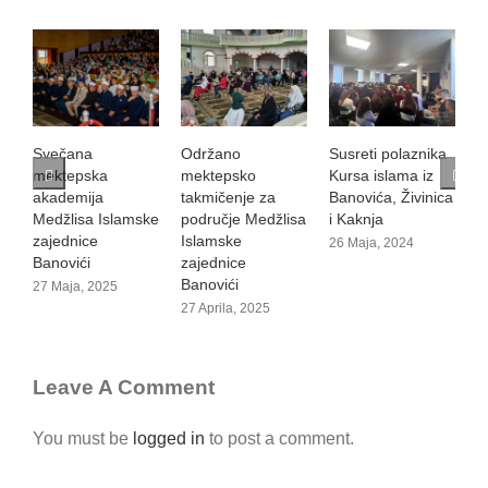
Održano
Susreti polaznika
Večer Kur'ana
O
mektepsko
Kursa islama iz
m
18 Maja, 2024
takmičenje za
Banovića, Živinica
t
područje Medžlisa
i Kaknja
n
Islamske
I
26 Maja, 2024
zajednice
z
Banovići
B
27 Aprila, 2025
2
Leave A Comment
You must be
logged in
to post a comment.