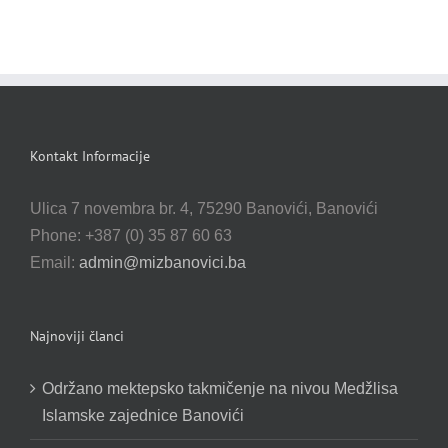
Kontakt Informacije
Ulica 7 novembra br. 4, 75290 Banovići, Banovići
Phone: +387 (0) 35 87 60 63
Email:
admin@mizbanovici.ba
Najnoviji članci
Održano mektepsko takmičenje na nivou Medžlisa
Islamske zajednice Banovići