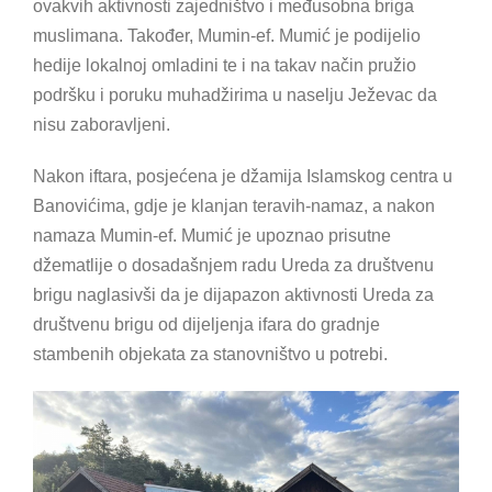
ovakvih aktivnosti zajedništvo i međusobna briga
muslimana. Također, Mumin-ef. Mumić je podijelio
hedije lokalnoj omladini te i na takav način pružio
podršku i poruku muhadžirima u naselju Ježevac da
nisu zaboravljeni.
Nakon iftara, posjećena je džamija Islamskog centra u
Banovićima, gdje je klanjan teravih-namaz, a nakon
namaza Mumin-ef. Mumić je upoznao prisutne
džematlije o dosadašnjem radu Ureda za društvenu
brigu naglasivši da je dijapazon aktivnosti Ureda za
društvenu brigu od dijeljenja ifara do gradnje
stambenih objekata za stanovništvo u potrebi.