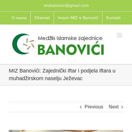
Skip
mizbanovici@gmail.com
to
O nama
Džemati
Imami MIZ-e Banovići
Kontakt
content
MIZ Banovići: Zajednički iftar i podjela iftara u
muhadžirskom naselju Ježevac
Previous
Next