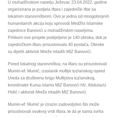
U muhadžirskom naselju Ježevac 23.04.2022. godine
organizirana je podjela iftara i zajednički iftar sa
lokalnim stanovništvom. Ovo je jedna od mnogobrojnih
humanitarnih akcija koju sprovodi Medžlis Islamske
zajednice Banovići u muhadžirskim naseljima.
Prilikom ove posjete podijeljeno je 140 obroka, dok je
zajedničkom iftaru prisustvovalo 40 postača. Obroke
su dijelili aktivisti Mreže mladih MIZ Banovići.
Pored lokalnog stanovništva, na iftaru su prisustvovali
Mumin-ef. Mumić, izaslanik muftije tuzlanskog ispred
Ureda za društvenu brigu Muftijstva tuzlanskog,
koordinator Kursa islama MIZ Banovići hfz. Abdulaziz
Hidić i aktivisti Mreže mladih MIZ Banovići.
Mumin-ef. Mumić je izrazio zadovoljstvo što može
prisustvovati ovakvoj vrsti iftara, te da je sama svrha