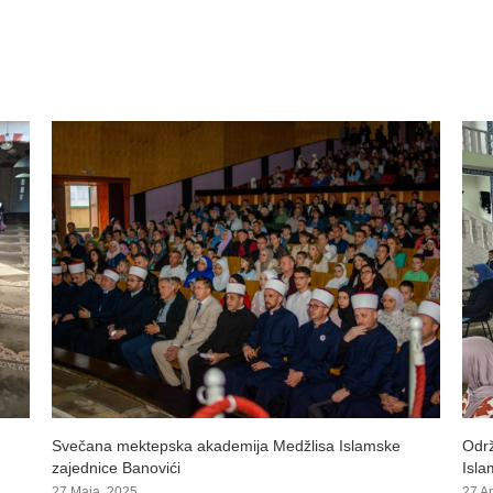
Održano mektepsko takmičenje za područje Medžlisa
Susr
Islamske zajednice Banovići
Kak
27 Aprila, 2025
26 M