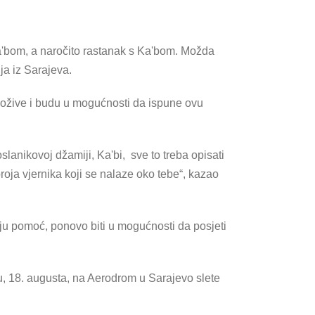
Ka'bom, a naročito rastanak s Ka'bom. Možda
ja iz Sarajeva.
dožive i budu u mogućnosti da ispune ovu
slanikovoj džamiji, Ka'bi, sve to treba opisati
 broja vjernika koji se nalaze oko tebe“, kazao
u pomoć, ponovo biti u mogućnosti da posjeti
ju, 18. augusta, na Aerodrom u Sarajevo slete