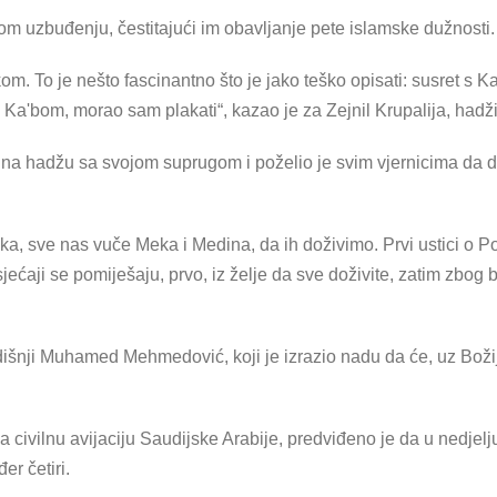
ikom uzbuđenju, čestitajući im obavljanje pete islamske dužnosti.
m. To je nešto fascinantno što je jako teško opisati: susret s 
 Ka'bom, morao sam plakati“, kazao je za Zejnil Krupalija, hadži
o na hadžu sa svojom suprugom i poželio je svim vjernicima da 
ika, sve nas vuče Meka i Medina, da ih doživimo. Prvi ustici o Po
Osjećaji se pomiješaju, prvo, iz želje da sve doživite, zatim zbog
šnji Muhamed Mehmedović, koji je izrazio nadu da će, uz Božij
 civilnu avijaciju Saudijske Arabije, predviđeno je da u nedjel
er četiri.