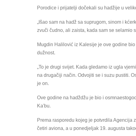
Porodice i prijatelji dočekali su hadžije u vel
„Išao sam na hadž sa suprugom, sinom i kćerko
zvuči čudno, ali zaista, kada sam se selamio s
Mugdin Halilović iz Kalesije je ove godine bi
dužnost.
„To je drugi svijet. Kada gledamo iz ugla vjern
na drugačiji način. Odvojiti se i suzu pustiti. 
je on.
Ove godine na hadždžu je bio i osmnaestogodi
Ka'bu.
Prema rasporedu kojeg je potvrdila Agencija za
četiri aviona, a u ponedjeljak 19. augusta takođ