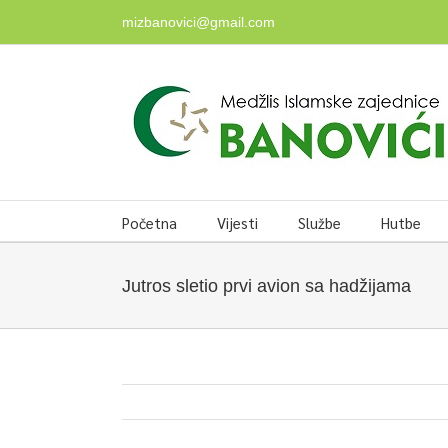
Skip
mizbanovici@gmail.com
to
content
Početna
Vijesti
Službe
Hutbe
Jutros sletio prvi avion sa hadžijama