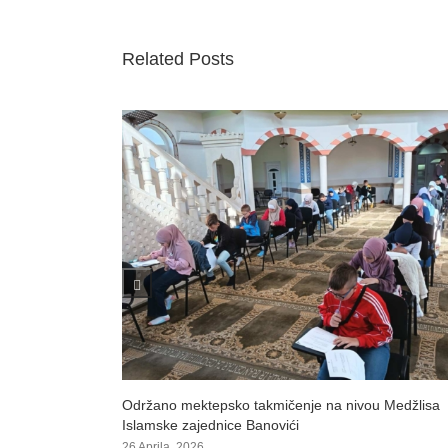
Related Posts
u Medžlisa
Svečana mektepska akademija Medžlisa Islamske
zajednice Banovići
27 Maja, 2025