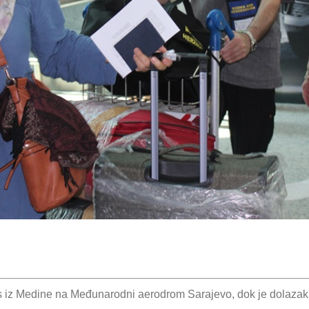
os iz Medine na Međunarodni aerodrom Sarajevo, dok je dolazak