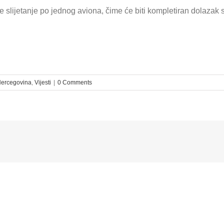
je slijetanje po jednog aviona, čime će biti kompletiran dolazak 
Hercegovina
,
Vijesti
|
0 Comments