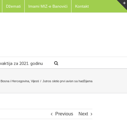
Džemati
Imami MIZ-e Banovići
Kontakt
aktija za 2021. godinu
Bosna i Hercegovina
,
Vijesti
/
Jutros sletio prvi avion sa hadžijama
Previous
Next