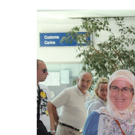
View
Larger
Image