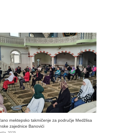
eti polaznika Kursa islama iz Banovića, Živinica i
Večer Kur'ana
nja
18 Maja, 2024
aja, 2024