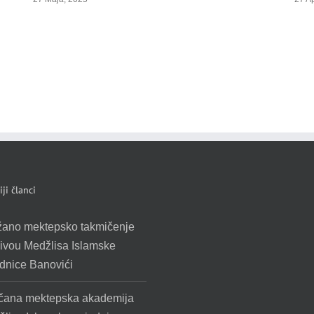
ji članci
žano mektepsko takmičenje
ivou Medžlisa Islamske
dnice Banovići
čana mektepska akademija