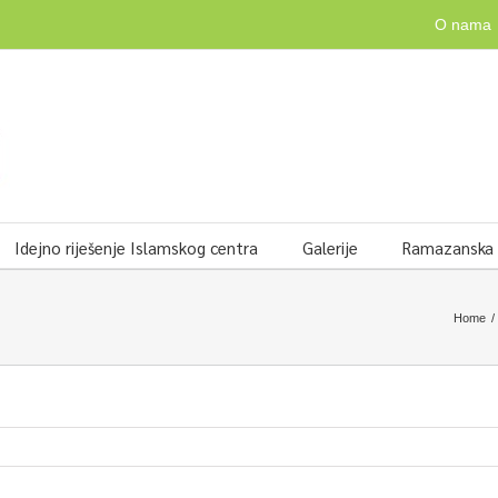
O nama
Idejno riješenje Islamskog centra
Galerije
Ramazanska v
Home
/