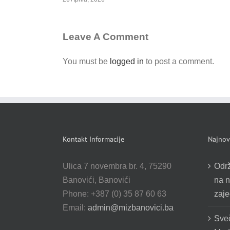
Leave A Comment
You must be
logged in
to post a comment.
Kontakt Informacije
Najnovi
Ulica 7 novembra br. 4, 75290
Odr
Banovići, Banovići
na n
Phone: +387 (0) 35 87 60 63
zaje
Email:
admin@mizbanovici.ba
Sve