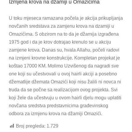
Izmjena krova na džamiji u Omazićima
U toku mjeseca ramazana počela je akcija prikupljanja
novčanih sredstava za zamjenu krova na dzamiji u
Omazićima. S obzirom na to da je džamija izgrađena
1975 god i da je krov dotrajao krenulo se u akciju
zamjene krova. Danas su, hvala Allahu, počeli radovi
na izmjeni krovne konstrukcije. Kompletan projekat je
koštao 17000 KM. Molimo Uzvišenog da nagradi sve
one koji su učestvovali u ovoj hairli akciji a posebno
džematlije džemata Omazići koji nisu žalili ni novca ni
truda da se počne sa realizacijom ovog projekta. Svi
koji žele da učestvuju u ovom hairli djelu mogu uplatiti
novčana sredstva predstavnicima građevinskog
odbora za izmjenu krova na džamiji Omazići.
Broj pregleda:
1.729