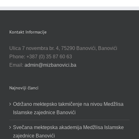
Kontakt Informacije
Ulica 7 novembra br. 4, 75290 Banovići, Banovići
Phone: +387 (0) 35 87 60 63
Email:
admin@mizbanovici.ba
Najnoviji članci
Održano mektepsko takmičenje na nivou Medžlisa
Islamske zajednice Banovići
Svečana mektepska akademija Medžlisa Islamske
zajednice Banovići