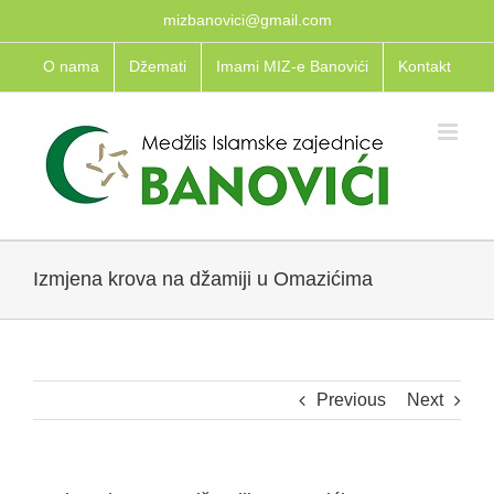
Skip
mizbanovici@gmail.com
to
O nama
Džemati
Imami MIZ-e Banovići
Kontakt
content
Izmjena krova na džamiji u Omazićima
Previous
Next