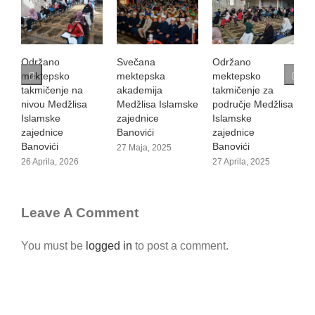
Održano
Svečana
Održano
S
mektepsko
mektepska
mektepsko
K
takmičenje na
akademija
takmičenje za
B
nivou Medžlisa
Medžlisa Islamske
područje Medžlisa
i
Islamske
zajednice
Islamske
2
zajednice
Banovići
zajednice
Banovići
Banovići
27 Maja, 2025
26 Aprila, 2026
27 Aprila, 2025
Leave A Comment
You must be
logged in
to post a comment.