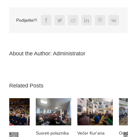
Facebook
Twitter
Reddit
LinkedIn
Pinterest
Vk
Podijelite!!!
About the Author:
Administrator
Related Posts
Susreti polaznika
Večer Kur'ana
Održano
O