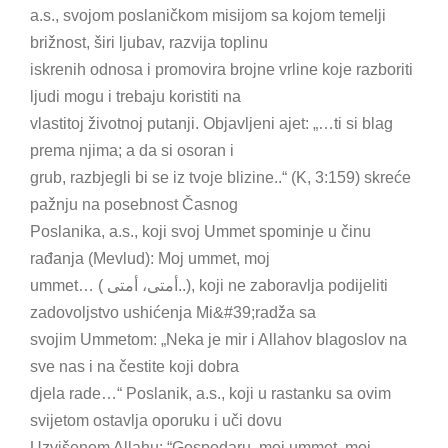
a.s., svojom poslaničkom misijom sa kojom temelji
brižnost, širi ljubav, razvija toplinu
iskrenih odnosa i promovira brojne vrline koje razboriti
ljudi mogu i trebaju koristiti na
vlastitoj životnoj putanji. Objavljeni ajet: „…ti si blag
prema njima; a da si osoran i
grub, razbjegli bi se iz tvoje blizine..“ (K, 3:159) skreće
pažnju na posebnost Časnog
Poslanika, a.s., koji svoj Ummet spominje u činu
rađanja (Mevlud): Moj ummet, moj
ummet… ( أمتى، أمتى..), koji ne zaboravlja podijeliti
zadovoljstvo ushićenja Mi&#39;radža sa
svojim Ummetom: „Neka je mir i Allahov blagoslov na
sve nas i na čestite koji dobra
djela rade…“ Poslanik, a.s., koji u rastanku sa ovim
svijetom ostavlja oporuku i uči dovu
Uzvišenom Allahu: “Gospodaru, moj ummet, moj