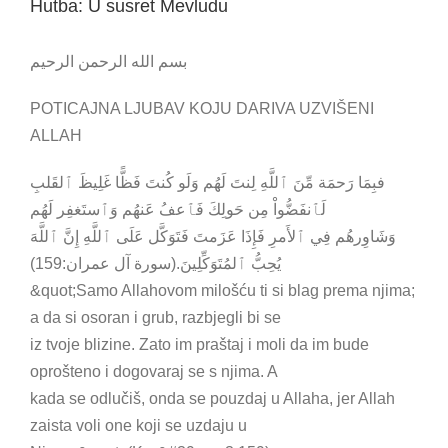
Hutba: U susret Mevludu
بسم الله الرحمن الرحيم
POTICAJNA LJUBAV KOJU DARIVA UZVIŠENI
ALLAH
فبِمَا رَحمَة مِّنَ ٱللَّهِ لِنتَ لَهُم وَلَو كُنتَ فَظًّا غَلِيظَ ٱلقَلبِ
لَٱنفَضُّواْ مِن حَولِكَ فَٱعفُ عَنهُم وَٱستَغفِر لَهُم
وَشَاوِرهُم فِي ٱلأَمرِ فَإِذَا عَزَمتَ فَتَوَكَّل عَلَى ٱللَّهِ إِنَّ ٱللَّهَ
يُحِبُّ ٱلمُتَوَكِّلِينَ.(سورة آل عمران:159)
&quot;Samo Allahovom milošću ti si blag prema njima;
a da si osoran i grub, razbjegli bi se
iz tvoje blizine. Zato im praštaj i moli da im bude
oprošteno i dogovaraj se s njima. A
kada se odlučiš, onda se pouzdaj u Allaha, jer Allah
zaista voli one koji se uzdaju u