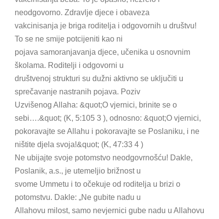
neodgovorno. Zdravlje djece i obaveza
vakcinisanja je briga roditelja i odgovornih u društvu!
To se ne smije potcijeniti kao ni
pojava samoranjavanja djece, učenika u osnovnim
školama. Roditelji i odgovorni u
društvenoj strukturi su dužni aktivno se uključiti u
sprečavanje nastranih pojava. Poziv
Uzvišenog Allaha: &quot;O vjernici, brinite se o
sebi….&quot; (K, 5:105 3 ), odnosno: &quot;O vjernici,
pokoravajte se Allahu i pokoravajte se Poslaniku, i ne
ništite djela svoja!&quot; (K, 47:33 4 )
Ne ubijajte svoje potomstvo neodgovrnošću! Dakle,
Poslanik, a.s., je utemeljio brižnost u
svome Ummetu i to očekuje od roditelja u brizi o
potomstvu. Dakle: „Ne gubite nadu u
Allahovu milost, samo nevjernici gube nadu u Allahovu