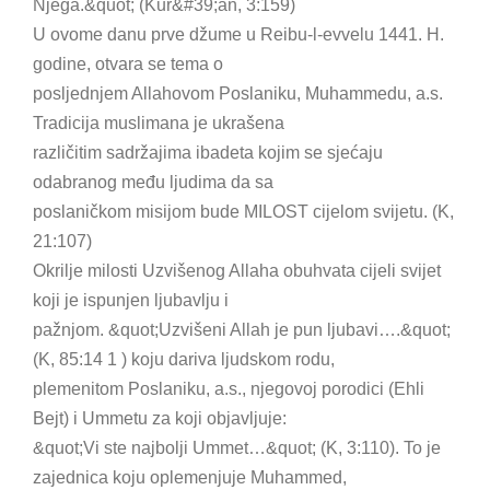
Njega.&quot; (Kur&#39;an, 3:159)
U ovome danu prve džume u Reibu-l-evvelu 1441. H.
godine, otvara se tema o
posljednjem Allahovom Poslaniku, Muhammedu, a.s.
Tradicija muslimana je ukrašena
različitim sadržajima ibadeta kojim se sjećaju
odabranog među ljudima da sa
poslaničkom misijom bude MILOST cijelom svijetu. (K,
21:107)
Okrilje milosti Uzvišenog Allaha obuhvata cijeli svijet
koji je ispunjen ljubavlju i
pažnjom. &quot;Uzvišeni Allah je pun ljubavi….&quot;
(K, 85:14 1 ) koju dariva ljudskom rodu,
plemenitom Poslaniku, a.s., njegovoj porodici (Ehli
Bejt) i Ummetu za koji objavljuje:
&quot;Vi ste najbolji Ummet…&quot; (K, 3:110). To je
zajednica koju oplemenjuje Muhammed,