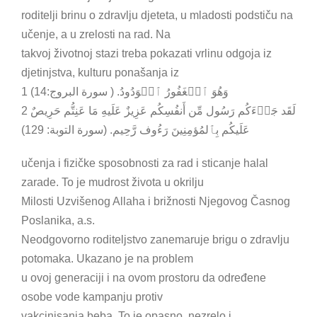
roditelji brinu o zdravlju djeteta, u mladosti podstiču na
učenje, a u zrelosti na rad. Na
takvoj životnoj stazi treba pokazati vrlinu odgoja iz
djetinjstva, kulturu ponašanja iz
1 وَهُوَ ٱلۡغَفُورُ ٱلۡوَدُودُ. ( سورة البروج:14)
2 لَقَد جَاۤءَكُم رَسُول مِّن أَنفُسِكُم عَزِیزٌ عَلَیهِ مَا عَنِتُّم حَرِیصٌ
عَلَیكُم بِٱلمُؤمِنِینَ رَءُوف رَّحِیم. (سورة التوبة: 129)
učenja i fizičke sposobnosti za rad i sticanje halal
zarade. To je mudrost života u okrilju
Milosti Uzvišenog Allaha i brižnosti Njegovog Časnog
Poslanika, a.s.
Neodgovorno roditeljstvo zanemaruje brigu o zdravlju
potomaka. Ukazano je na problem
u ovoj generaciji i na ovom prostoru da određene
osobe vode kampanju protiv
vakcinisanja beba. To je opasno, nezrelo i