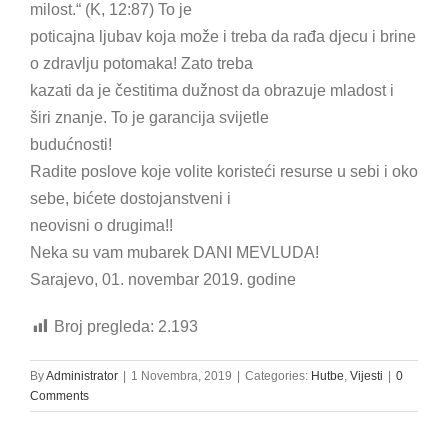
milost.“ (K, 12:87) To je
poticajna ljubav koja može i treba da rađa djecu i brine
o zdravlju potomaka! Zato treba
kazati da je čestitima dužnost da obrazuje mladost i
širi znanje. To je garancija svijetle
budućnosti!
Radite poslove koje volite koristeći resurse u sebi i oko
sebe, bićete dostojanstveni i
neovisni o drugima!!
Neka su vam mubarek DANI MEVLUDA!
Sarajevo, 01. novembar 2019. godine
Broj pregleda:
2.193
By
Administrator
|
1 Novembra, 2019
|
Categories:
Hutbe
,
Vijesti
|
0
Comments