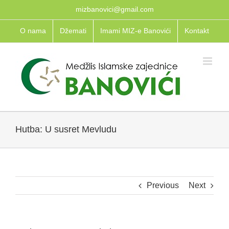
Skip
mizbanovici@gmail.com
to
O nama
Džemati
Imami MIZ-e Banovići
Kontakt
content
Hutba: U susret Mevludu
Previous
Next