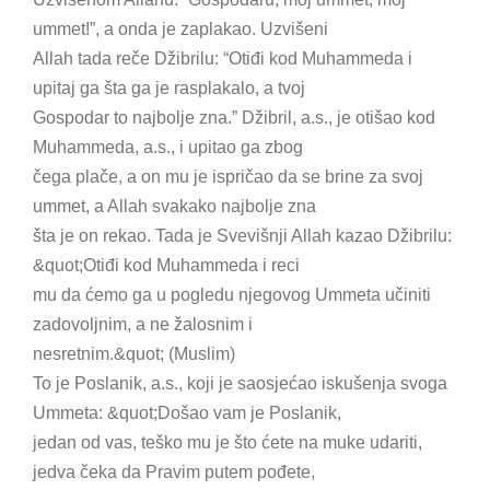
ummet!”, a onda je zaplakao. Uzvišeni
Allah tada reče Džibrilu: “Otiđi kod Muhammeda i
upitaj ga šta ga je rasplakalo, a tvoj
Gospodar to najbolje zna.” Džibril, a.s., je otišao kod
Muhammeda, a.s., i upitao ga zbog
čega plače, a on mu je ispričao da se brine za svoj
ummet, a Allah svakako najbolje zna
šta je on rekao. Tada je Svevišnji Allah kazao Džibrilu:
&quot;Otiđi kod Muhammeda i reci
mu da ćemo ga u pogledu njegovog Ummeta učiniti
zadovoljnim, a ne žalosnim i
nesretnim.&quot; (Muslim)
To je Poslanik, a.s., koji je saosjećao iskušenja svoga
Ummeta: &quot;Došao vam je Poslanik,
jedan od vas, teško mu je što ćete na muke udariti,
jedva čeka da Pravim putem pođete,