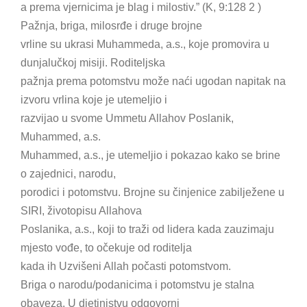
a prema vjernicima je blag i milostiv.” (K, 9:128 2 )
Pažnja, briga, milosrđe i druge brojne
vrline su ukrasi Muhammeda, a.s., koje promovira u
dunjalučkoj misiji. Roditeljska
pažnja prema potomstvu može naći ugodan napitak na
izvoru vrlina koje je utemeljio i
razvijao u svome Ummetu Allahov Poslanik,
Muhammed, a.s.
Muhammed, a.s., je utemeljio i pokazao kako se brine
o zajednici, narodu,
porodici i potomstvu. Brojne su činjenice zabilježene u
SIRI, životopisu Allahova
Poslanika, a.s., koji to traži od lidera kada zauzimaju
mjesto vođe, to očekuje od roditelja
kada ih Uzvišeni Allah počasti potomstvom.
Briga o narodu/podanicima i potomstvu je stalna
obaveza. U djetinjstvu odgovorni