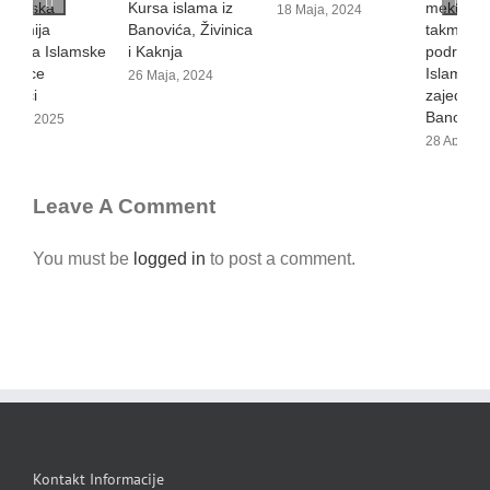
Kursa islama iz
mektepsko
m
18 Maja, 2024
Banovića, Živinica
takmičenje na
t
i Kaknja
području Medžlisa
n
Islamske
I
26 Maja, 2024
zajednice
z
Banovići
B
28 Aprila, 2024
2
Leave A Comment
You must be
logged in
to post a comment.