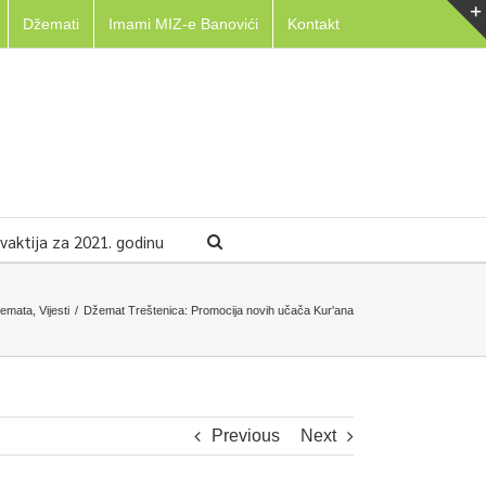
Džemati
Imami MIZ-e Banovići
Kontakt
aktija za 2021. godinu
žemata
,
Vijesti
/
Džemat Treštenica: Promocija novih učača Kur'ana
Previous
Next