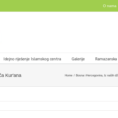
O nama
Idejno riješenje Islamskog centra
Galerije
Ramazanska v
ča Kur'ana
Home
/
Bosna i Hercegovina
,
Iz naših d