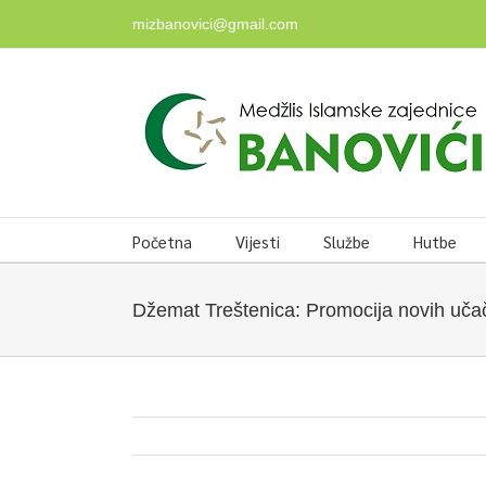
Skip
mizbanovici@gmail.com
to
content
Početna
Vijesti
Službe
Hutbe
Džemat Treštenica: Promocija novih uča