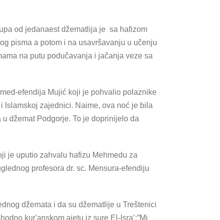
rupa od jedanaest džematlija je sa hafizom
kog pisma a potom i na usavršavanju u učenju
h imama na putu podučavanja i jačanja veze sa
med-efendija Mujić koji je pohvalio polaznike
 Islamskoj zajednici. Naime, ova noć je bila
 u džemat Podgorje. To je doprinijelo da
ji je uputio zahvalu hafizu Mehmedu za
glednog profesora dr. sc. Mensura-efendiju
ednog džemata i da su džematlije u Treštenici
shodno kur'anskom ajetu iz sure El-Isra’:”Mi