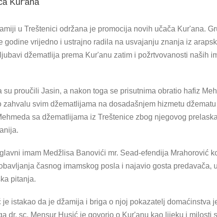
ča Kur'ana
žamiji u Treštenici održana je promocija novih učača Kur'ana. G
godine vrijedno i ustrajno radila na usvajanju znanja iz araps
li i ljubavi džematlija prema Kur'anu zatim i požrtvovanosti naši
 proučili Jasin, a nakon toga se prisutnima obratio hafiz Meh
razio zahvalu svim džematlijama na dosadašnjem hizmetu džematu i
 Mehmeda sa džematlijama iz Treštenice zbog njegovog prelaska
anija.
glavni imam Medžlisa Banovići mr. Sead-efendija Mrahorović ko
 obavljanja časnog imamskog posla i najavio gosta predavača, u
ka pitanja.
je istakao da je džamija i briga o njoj pokazatelj domaćinstva j
 dr. sc. Mensur Husić je govorio o Kur'anu kao lijeku i milosti 