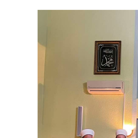
View
Larger
Image