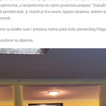
st vjernicima, a nevjernicima on samo povećava propast.” Današn
prioritet duši, tj. hraniti je Kur'anom, lijepim stvarima, dobrim dj
znosti.
ene su kratke sure i predana hatma pred dušu plemenitog Pej
uručene su diplome.