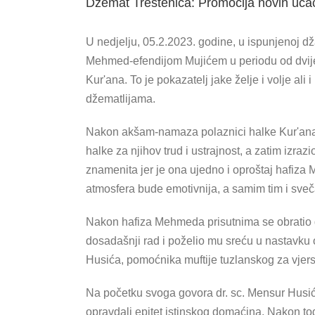
Džemat Treštenica: Promocija novih uča
U nedjelju, 05.2.2023. godine, u ispunjenoj d
Mehmed-efendijom Mujićem u periodu od dvije 
Kur'ana. To je pokazatelj jake želje i volje a
džematlijama.
Nakon akšam-namaza polaznici halke Kur'ana su
halke za njihov trud i ustrajnost, a zatim iz
znamenita jer je ona ujedno i oproštaj hafiza
atmosfera bude emotivnija, a samim tim i sveč
Nakon hafiza Mehmeda prisutnima se obratio 
dosadašnji rad i poželio mu sreću u nastavku
Husića, pomoćnika muftije tuzlanskog za vjers
Na početku svoga govora dr. sc. Mensur Husić 
opravdali epitet istinskog domaćina. Nakon toga