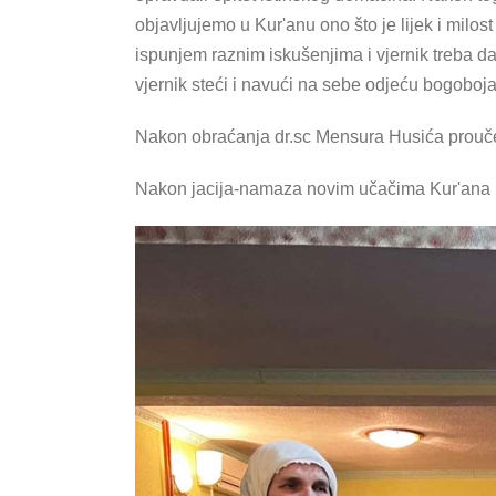
objavljujemo u Kur'anu ono što je lijek i milo
ispunjem raznim iskušenjima i vjernik treba dati 
vjernik steći i navući na sebe odjeću bogoboja
Nakon obraćanja dr.sc Mensura Husića prouč
Nakon jacija-namaza novim učačima Kur'ana 