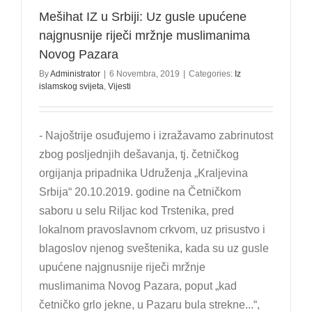
Mešihat IZ u Srbiji: Uz gusle upućene
najgnusnije riječi mržnje muslimanima
Novog Pazara
By
Administrator
|
6 Novembra, 2019
|
Categories:
Iz
islamskog svijeta
,
Vijesti
- Najoštrije osuđujemo i izražavamo zabrinutost
zbog posljednjih dešavanja, tj. četničkog
orgijanja pripadnika Udruženja „Kraljevina
Srbija“ 20.10.2019. godine na Četničkom
saboru u selu Riljac kod Trstenika, pred
lokalnom pravoslavnom crkvom, uz prisustvo i
blagoslov njenog sveštenika, kada su uz gusle
upućene najgnusnije riječi mržnje
muslimanima Novog Pazara, poput „kad
četničko grlo jekne, u Pazaru bula strekne...“,