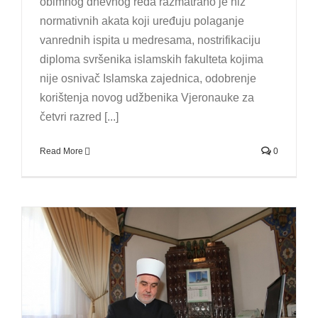
obimnog dnevnog reda razmatrano je niz
normativnih akata koji uređuju polaganje
vanrednih ispita u medresama, nostrifikaciju
diploma svršenika islamskih fakulteta kojima
nije osnivač Islamska zajednica, odobrenje
korištenja novog udžbenika Vjeronauke za
četvri razred [...]
Read More
0