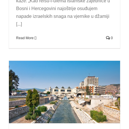
kaže: „Kao reisu-l-ulema Islamske zajednice u
Bosni i Hercegovini najoštrije osuđujem
napade izraelskih snaga na vjernike u džamiji
[...]
Read More
0