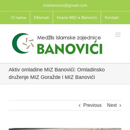
Skip
mizbanovici@gmail.com
to
O nama
Džemati
Imami MIZ-e Banovići
Kontakt
content
Aktiv omladine MIZ Banovići: Omladinsko
druženje MIZ Goražde i MIZ Banovići
Previous
Next