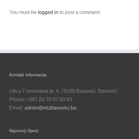
You must be
logged in
to post a comment.
Kontakt Informacije
Ulica 7 novembra br. 4, 75290 Banovići, Banovići
Phone: +387 (0) 35 87 60 63
Email:
admin@mizbanovici.ba
Najnoviji članci