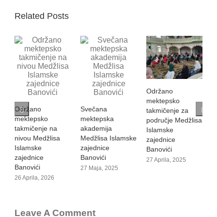
Related Posts
Održano
S
mektepsko
Održano
Svečana
K
takmičenje za
mektepsko
mektepska
B
područje Medžlisa
takmičenje na
akademija
i
Islamske
nivou Medžlisa
Medžlisa Islamske
zajednice
2
Islamske
zajednice
Banovići
zajednice
Banovići
27 Aprila, 2025
Banovići
27 Maja, 2025
26 Aprila, 2026
Leave A Comment