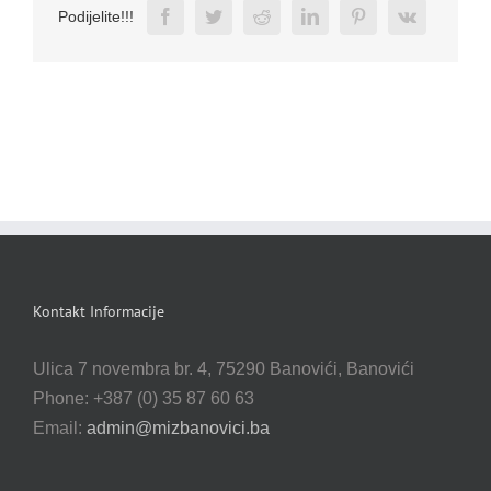
Facebook
Twitter
Reddit
LinkedIn
Pinterest
Vk
Podijelite!!!
Kontakt Informacije
Ulica 7 novembra br. 4, 75290 Banovići, Banovići
Phone: +387 (0) 35 87 60 63
Email:
admin@mizbanovici.ba