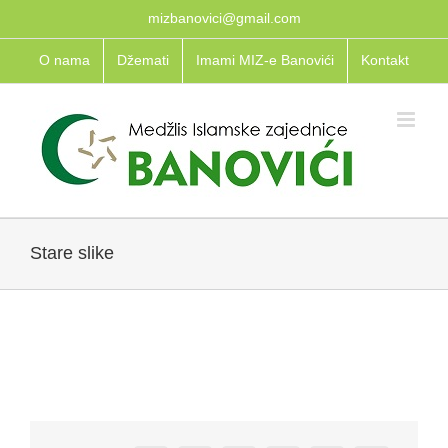
Skip
mizbanovici@gmail.com
to
O nama
Džemati
Imami MIZ-e Banovići
Kontakt
content
Stare slike