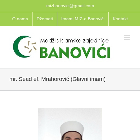
Skip
mizbanovici@gmail.com
to
O nama
Džemati
Imami MIZ-e Banovići
Kontakt
content
mr. Sead ef. Mrahorović (Glavni imam)