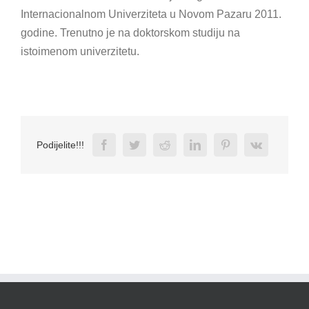
Internacionalnom Univerziteta u Novom Pazaru 2011.
godine. Trenutno je na doktorskom studiju na
istoimenom univerzitetu.
Facebook
Twitter
Reddit
LinkedIn
Pinterest
Vk
Podijelite!!!