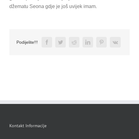
džematu Seona gdje je još uvijek imam.
Facebook
Twitter
Reddit
LinkedIn
Pinterest
Vk
Podijelite!!!
Kontakt Informacije