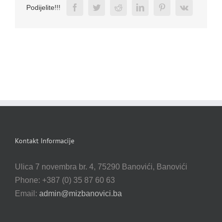
Facebook
Twitter
Reddit
LinkedIn
Pinterest
Vk
Podijelite!!!
Kontakt Informacije
Ulica 7 novembra br. 4, 75290 Banovići, Banovići
Phone: +387 (0) 35 87 60 63
Email:
admin@mizbanovici.ba