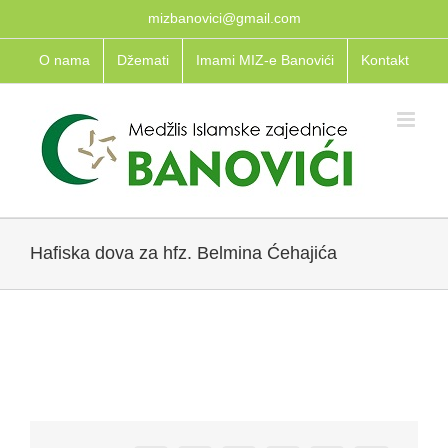
Skip
mizbanovici@gmail.com
to
O nama
Džemati
Imami MIZ-e Banovići
Kontakt
content
Hafiska dova za hfz. Belmina Ćehajića