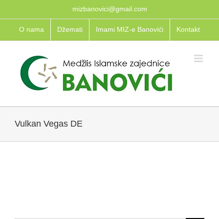
Skip
mizbanovici@gmail.com
to
O nama
Džemati
Imami MIZ-e Banovići
Kontakt
content
Vulkan Vegas DE