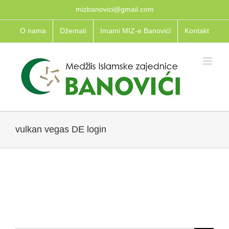
Skip
mizbanovici@gmail.com
to
O nama
Džemati
Imami MIZ-e Banovići
Kontakt
content
vulkan vegas DE login