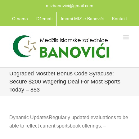
Skip
mizbanovici@gmail.com
to
O nama
Džemati
Imami MIZ-e Banovići
Kontakt
content
Upgraded Mostbet Bonus Code Syracuse:
Secure $200 Wagering Deal For Most Sports
Today – 853
Dynamic UpdatesRegularly updated evaluations to be
able to reflect current sportsbook offerings. –