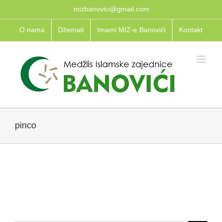
Skip
mizbanovici@gmail.com
to
O nama
Džemati
Imami MIZ-e Banovići
Kontakt
content
pinco